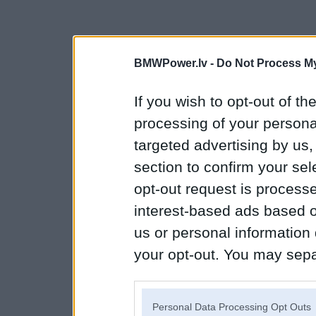
BMWPower.lv -
Do Not Process My
If you wish to opt-out of the
processing of your personal
targeted advertising by us
section to confirm your sel
opt-out request is proces
interest-based ads based o
us or personal information d
your opt-out. You may separ
disclosure of your personal
IAB’s list of downstream pa
Personal Data Processing Opt Outs