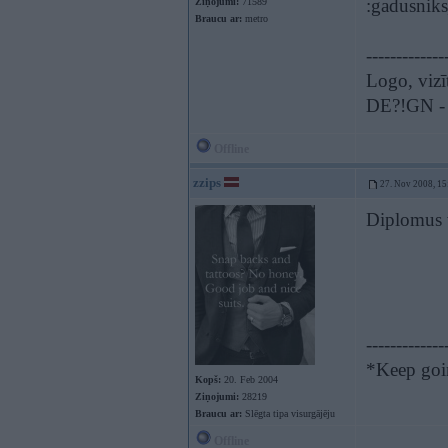
:gadusniks
Ziņojumi:
71589
Braucu ar:
metro
-------------
Logo, vizī
DE?!GN - t
Offline
zzips
27. Nov 2008, 15
Diplomus 
-------------
*Keep goin
Kopš:
20. Feb 2004
Ziņojumi:
28219
Braucu ar:
Slēgta tipa visurgājēju
Offline