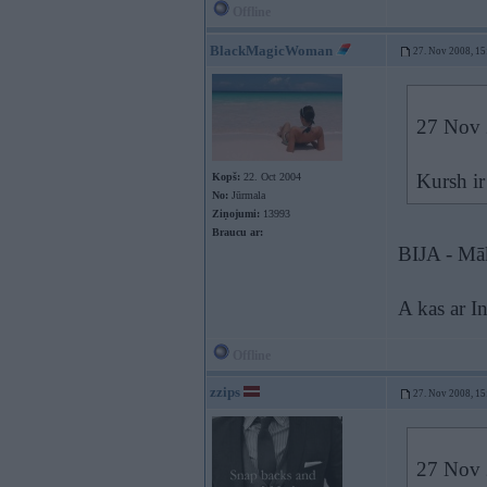
Offline
BlackMagicWoman
27. Nov 2008, 15
27 Nov 2
Kursh ir
Kopš:
22. Oct 2004
No:
Jūrmala
Ziņojumi:
13993
Braucu ar:
BIJA - Māk
A kas ar I
Offline
zzips
27. Nov 2008, 15
27 Nov 