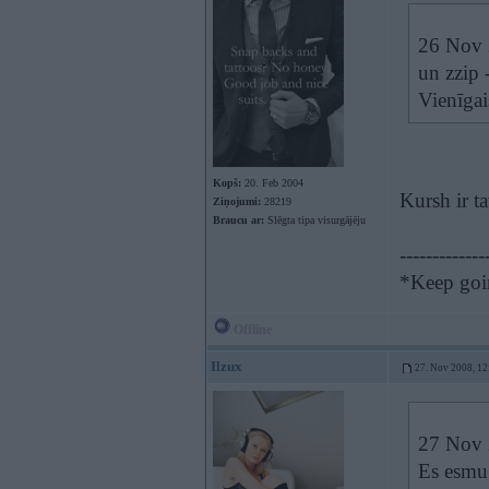
26 Nov 
un zzip -
Vienīga
Kopš:
20. Feb 2004
Kursh ir t
Ziņojumi:
28219
Braucu ar:
Slēgta tipa visurgājēju
-------------
*Keep goin
Offline
Ilzux
27. Nov 2008, 12
27 Nov 
Es esmu 