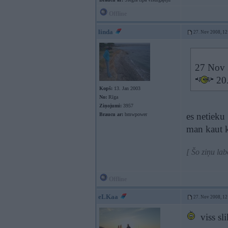
Offline
linda
27. Nov 2008, 12
27 Nov 
20.
Kopš:
13. Jan 2003
No:
Rīga
Ziņojumi:
3957
es netieku
Braucu ar:
bmwpower
man kaut k
[ Šo ziņu la
Offline
eLKaa
27. Nov 2008, 12
viss sli