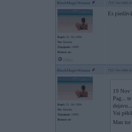
BlackMagicWoman
27. Nov 2008, 15
Es piedāvā
Kopš:
22. Oct 2004
No:
Jūrmala
Ziņojumi:
13993
Braucu ar:
Offline
BlackMagicWoman
27. Nov 2008, 15
19 Nov 
Pag... te
dejavu..
Kopš:
22. Oct 2004
No:
Jūrmala
Vai pēkš
Ziņojumi:
13993
Braucu ar:
Man tur 