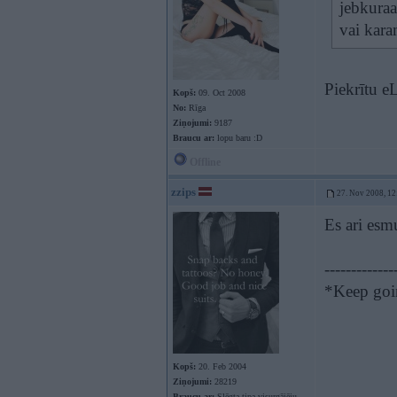
jebkuraa
vai kar
Piekrītu e
Kopš:
09. Oct 2008
No:
Rīga
Ziņojumi:
9187
Braucu ar:
lopu baru :D
Offline
zzips
27. Nov 2008, 12
Es ari es
-------------
*Keep goin
Kopš:
20. Feb 2004
Ziņojumi:
28219
Braucu ar:
Slēgta tipa visurgājēju