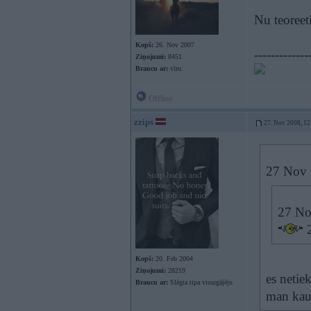
Nu teoreet
Kopš:
26. Nov 2007
-------------
Ziņojumi:
8451
Braucu ar:
vīru.
Offline
zzips
27. Nov 2008, 12
27 Nov 2
27 No
2
Kopš:
20. Feb 2004
Ziņojumi:
28219
es netie
Braucu ar:
Slēgta tipa visurgājēju
man kaut