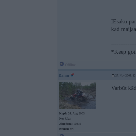
IEsaku pa
kad maija
-------------
*Keep goin
Offline
Damn
27. Nov 2008, 12
Varbūt kād
Kopš:
24. Aug 2003
No:
Rīga
Ziņojumi:
10819
Braucu ar: