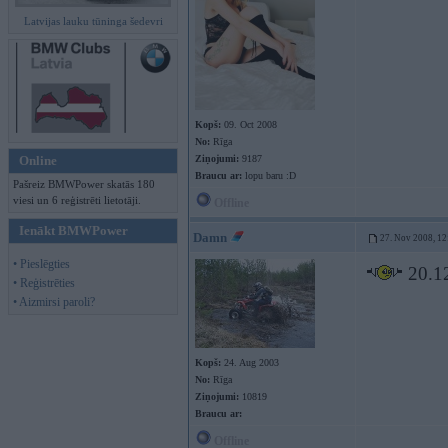
Latvijas lauku tūninga šedevri
Kopš:
09. Oct 2008
No:
Rīga
Online
Ziņojumi:
9187
Braucu ar:
lopu baru :D
Pašreiz BMWPower skatās 180
viesi un 6 reģistrēti lietotāji.
Offline
Ienākt BMWPower
Damn
27. Nov 2008, 12
• Pieslēgties
20.12
• Reģistrēties
• Aizmirsi paroli?
Kopš:
24. Aug 2003
No:
Rīga
Ziņojumi:
10819
Braucu ar:
Offline