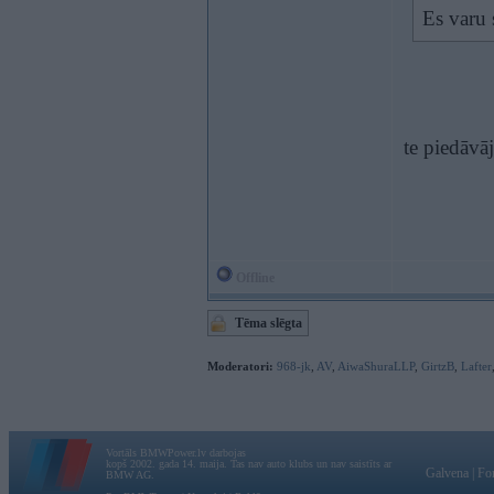
Es varu 
te piedāvā
Offline
Tēma slēgta
Moderatori:
968-jk
,
AV
,
AiwaShuraLLP
,
GirtzB
,
Lafter
Vortāls BMWPower.lv darbojas
kopš 2002. gada 14. maija. Tas nav auto klubs un nav saistīts ar
Galvena
|
Fo
BMW AG.