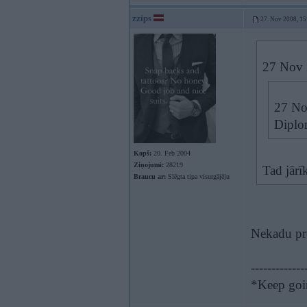
zzips
27. Nov 2008, 15
27 Nov 
27 Nov
Diplo
Kopš:
20. Feb 2004
Ziņojumi:
28219
Tad jārī
Braucu ar:
Slēgta tipa visurgājēju
Nekadu pro
-------------
*Keep goin