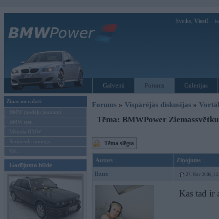
Sveiks,
Viesi!
Ie
Galvenā
Forums
Galerijas
Ziņas un raksti
Forums
»
Vispārējās diskusijas
»
Vort
BMW modeļu jaunumi
Tēma: BMWPower Ziemassvētku 
BMW testi
Mēneša BMW
Sērijveida tūnings
Tēma slēgta
Vel...
Autors
Ziņojums
Gadījuma bilde
Ilzux
27. Nov 2008, 12
Kas tad ir 