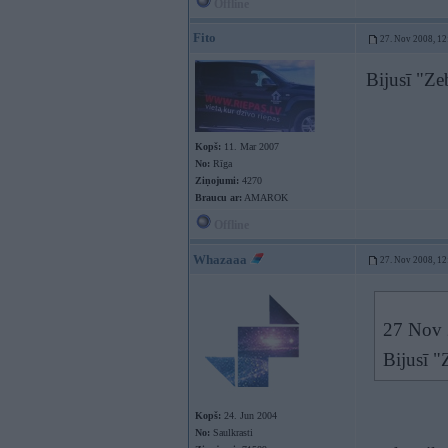
Offline
Fito
27. Nov 2008, 12
Bijusī "Z
Kopš:
11. Mar 2007
No:
Rīga
Ziņojumi:
4270
Braucu ar:
AMAROK
Offline
Whazaaa
27. Nov 2008, 12
27 Nov 2
Bijusī 
Kopš:
24. Jun 2004
No:
Saulkrasti