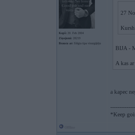
27 Nov
Kursh 
Kopš:
20. Feb 2004
Ziņojumi:
28219
Braucu ar:
Slēgta tipa visurgājēju
BIJA - 
A kas ar
a kapec ne
-------------
*Keep goin
Offline