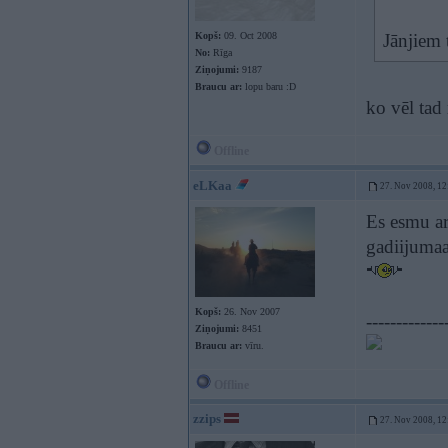
Kopš:
09. Oct 2008
Jānjiem 
No:
Rīga
Ziņojumi:
9187
Braucu ar:
lopu baru :D
ko vēl tad
Offline
eLKaa
27. Nov 2008, 12
Es esmu ar
gadiijumaa
Kopš:
26. Nov 2007
-------------
Ziņojumi:
8451
Braucu ar:
vīru.
Offline
zzips
27. Nov 2008, 12