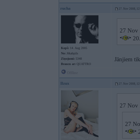
rucha
27. Nov 2008, 12
27 Nov 
20.
Kopš:
14. Aug 2005
No:
Jēkabpils
Jānjiem tik
Ziņojumi:
5348
Braucu ar:
QUATTRO
Offline
Ilzux
27. Nov 2008, 12
27 Nov 2
27 No
2