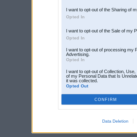
also be disclosed by us to 
I want to opt-out of the Sharing of 
Downstream Participants
th
Opted In
third parties.
I want to opt-out of the Sale of my 
Opted In
I want to opt-out of processing my 
Advertising.
Opted In
I want to opt-out of Collection, Use
of my Personal Data that Is Unrelat
it was collected.
Opted Out
CONFIRM
Data Deletion