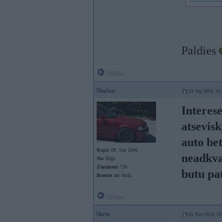
Paldies
Offline
Shalna
24. Sep 2008, 16
Interese
atsevisk
auto bet
Kopš:
08. Sep 2006
neadkvat
No:
Rīga
Ziņojumi:
726
butu pat
Braucu ar:
bloķi
Offline
Skets
05. Nov 2010, 23