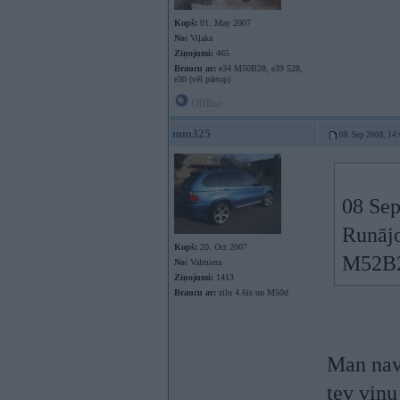
Kopš:
01. May 2007
No:
Viļaka
Ziņojumi:
465
Braucu ar:
e34 M50B28, e39 528,
e30 (vēl pārtop)
Offline
mm325
08. Sep 2008, 14
08 Sep
Runājo
Kopš:
20. Oct 2007
M52B2
No:
Valmiera
Ziņojumi:
1413
Braucu ar:
zilu 4.6is un M50d
Man nav 
tev viņu