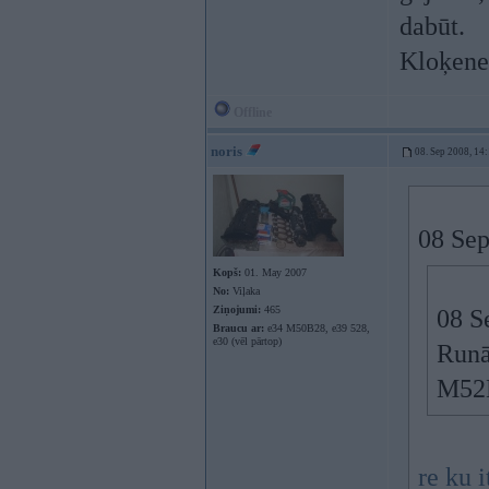
dabūt.
Kloķene 
Offline
noris
08. Sep 2008, 14
08 Sep
Kopš:
01. May 2007
No:
Viļaka
Ziņojumi:
465
08 S
Braucu ar:
e34 M50B28, e39 528,
e30 (vēl pārtop)
Runā
M52B
re ku 