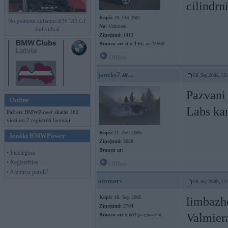
cilindr
Kopš:
20. Oct 2007
No pelniem atdzimis E36 M3 GT
No:
Valmiera
Individual
Ziņojumi:
1413
Braucu ar:
zilu 4.6is un M50d
Offline
janeks7
08. Sep 2008, 12
Pazvani
Online
Labs ka
Pašreiz BMWPower skatās 182
viesi un 2 reģistrēti lietotāji.
Kopš:
21. Feb 2005
Ienākt BMWPower
Ziņojumi:
3658
Braucu ar:
• Pieslēgties
• Reģistrēties
Offline
• Aizmirsi paroli?
otomars
08. Sep 2008, 12
Kopš:
16. Sep 2005
limbazho
Ziņojumi:
3704
Valmiera
Braucu ar:
mn83 pa garaazhu