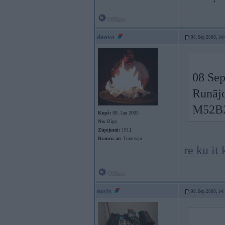
Offline
daavo
08. Sep 2008, 14
08 Sep
Runājo
M52B2
Kopš:
08. Jan 2005
No:
Rīga
Ziņojumi:
1911
Braucu ar:
Tramvaju
re ku it
Offline
noris
08. Sep 2008, 14