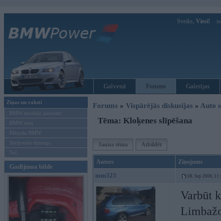
Sveiks,
Viesi!
Ie
Galvenā
Forums
Galerijas
Ziņas un raksti
Forums
»
Vispārējās diskusijas
»
Auto s
BMW modeļu jaunumi
Tēma: Kloķenes slīpēšana
BMW testi
Mēneša BMW
Sērijveida tūnings
Jauna tēma
Atbildēt
Vel...
Autors
Ziņojums
Gadījuma bilde
mm325
08. Sep 2008, 11
Varbūt k
Limbažos