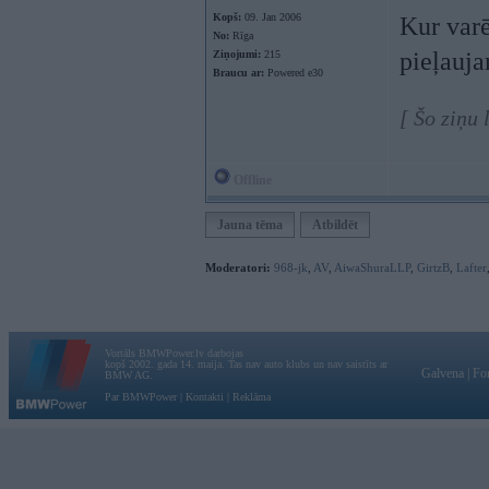
Kopš:
09. Jan 2006
Kur varē
No:
Rīga
pieļauja
Ziņojumi:
215
Braucu ar:
Powered e30
[ Šo ziņu 
Offline
Jauna tēma
Atbildēt
Moderatori:
968-jk
,
AV
,
AiwaShuraLLP
,
GirtzB
,
Lafter
Vortāls BMWPower.lv darbojas
kopš 2002. gada 14. maija. Tas nav auto klubs un nav saistīts ar
Galvena
|
Fo
BMW AG.
Par BMWPower
|
Kontakti
|
Reklāma