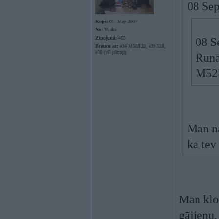
08 Sep
Kopš:
01. May 2007
No:
Viļaka
Ziņojumi:
465
08 S
Braucu ar:
e34 M50B28, e39 528,
e30 (vēl pārtop)
Runā
M52B
Man na
ka tev
Man kloķ
gājienu,