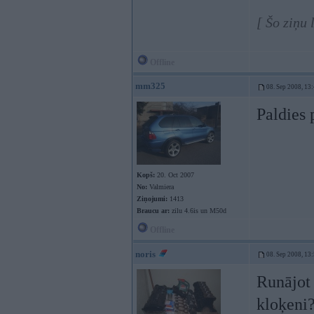
[ Šo ziņu
Offline
mm325
08. Sep 2008, 13
Paldies 
Kopš:
20. Oct 2007
No:
Valmiera
Ziņojumi:
1413
Braucu ar:
zilu 4.6is un M50d
Offline
noris
08. Sep 2008, 13
Runājot
kloķeni