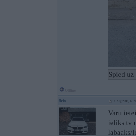
Spied uz 
Offline
fleix
14. Aug 2008, 12:2
Varu iete
ieliks tv
labaaks/l