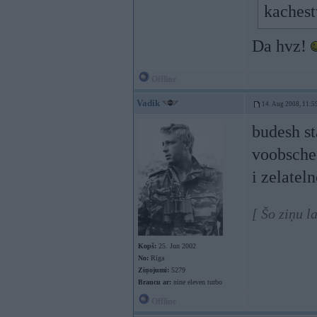
kachest
Da hvz!
Offline
Vadik
14. Aug 2008, 11:5
budesh st
voobsche
i zelatel
[ Šo ziņu l
Kopš:
25. Jun 2002
No:
Rīga
Ziņojumi:
5279
Braucu ar:
nine eleven turbo
Offline