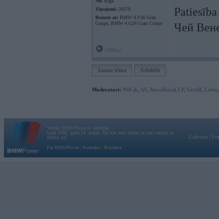
No:
Rīga
Patiesība
Ziņojumi:
20578
Braucu ar:
BMW 4 F36 Gran
Coupe, BMW 4 G26 Gran Coupe
Чей Вен
Offline
Jauna tēma
Atbildēt
Moderatori:
968-jk
,
AV
,
AiwaShuraLLP
,
GirtzB
,
Lafter
Vortāls BMWPower.lv darbojas
kopš 2002. gada 14. maija. Tas nav auto klubs un nav saistīts ar
Galvena
|
Fo
BMW AG.
Par BMWPower
|
Kontakti
|
Reklāma