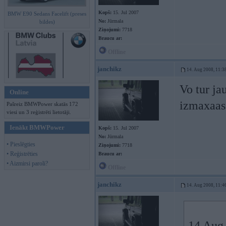
Kopš:
15. Jul 2007
BMW E90 Sedans Facelift (preses
No:
Jūrmala
bildes)
Ziņojumi:
7718
Braucu ar:
Offline
janchikz
14. Aug 2008, 11:3
Vo tur ja
Online
izmaxaa
Pašreiz BMWPower skatās 172
viesi un 3 reģistrēti lietotāji.
Ienākt BMWPower
Kopš:
15. Jul 2007
No:
Jūrmala
• Pieslēgties
Ziņojumi:
7718
• Reģistrēties
Braucu ar:
• Aizmirsi paroli?
Offline
janchikz
14. Aug 2008, 11:4
14 Aug 