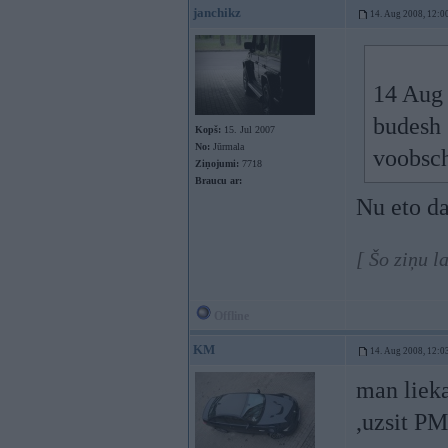
janchikz
14. Aug 2008, 12:0
14 Aug 
budesh 
Kopš:
15. Jul 2007
No:
Jūrmala
voobsch
Ziņojumi:
7718
Braucu ar:
Nu eto da
[ Šo ziņu 
Offline
KM
14. Aug 2008, 12:0
man lieka
,uzsit P