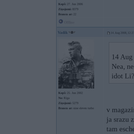
Kopš:
27. Jun 2006
Ziņojumi:
8379
Braucu ar:
22
Offline
Vadik
14. Aug 2008, 12:2
14 Aug 
Nea, n
idot Li
Kopš:
25. Jun 2002
No:
Rīga
Ziņojumi:
5279
v magazi
Braucu ar:
nine eleven turbo
ja srazu 
tam esche