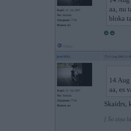
aa, nu t
Kopš:
15. Jul 2007
No:
Jūrmala
bloka t
Ziņojumi:
7718
Braucu ar:
Offline
janchikz
14. Aug 2008, 11:4
14 Aug 
aa, es 
Kopš:
15. Jul 2007
No:
Jūrmala
Ziņojumi:
7718
Skaidrs, 
Braucu ar:
[ Šo ziņu 