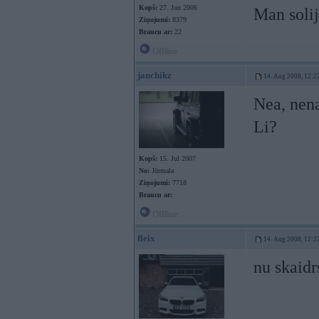
Kopš:
27. Jun 2006
Man solij
Ziņojumi:
8379
Braucu ar:
22
Offline
janchikz
14. Aug 2008, 12:2
Nea, ne
Li?
Kopš:
15. Jul 2007
No:
Jūrmala
Ziņojumi:
7718
Braucu ar:
Offline
fleix
14. Aug 2008, 12:2
nu skaidr