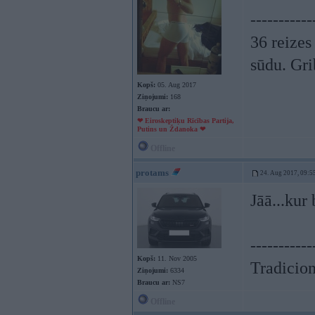
-----------
36 reizes
sūdu. Gri
Kopš:
05. Aug 2017
Ziņojumi:
168
Braucu ar:
❤ Eiroskeptiķu Rīcības Partija,
Putins un Ždanoka ❤
Offline
protams
24. Aug 2017, 09:5
Jāā...kur
-----------
Kopš:
11. Nov 2005
Tradicionā
Ziņojumi:
6334
Braucu ar:
NS7
Offline