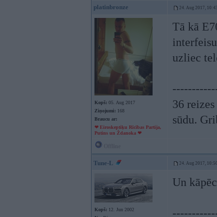
platinbronze
24. Aug 2017, 10:4
Tā kā E70
interfei
uzliec te
-----------
36 reizes
Kopš:
05. Aug 2017
Ziņojumi:
168
sūdu. Gri
Braucu ar:
❤ Eiroskeptiķu Rīcības Partija,
Putins un Ždanoka ❤
Offline
Tune-L
24. Aug 2017, 10:5
Un kāpēc 
Kopš:
12. Jun 2002
-----------