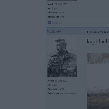
Kopš:
28. Oct 2005
No:
Rīga
Ziņojumi:
7488
Braucu ar:
///M
Offline
Vadik
14. Aug 2008, 12:1
kupi luch
Kopš:
25. Jun 2002
No:
Rīga
Ziņojumi:
5279
Braucu ar:
nine eleven turbo