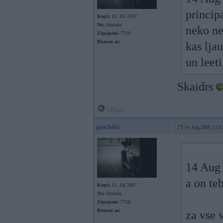
princip
Kopš:
15. Jul 2007
No:
Jūrmala
neko ne
Ziņojumi:
7718
Braucu ar:
kas lja
un leet
Skaidrs
Offline
janchikz
14. Aug 2008, 11:5
14 Aug 
a on te
Kopš:
15. Jul 2007
No:
Jūrmala
Ziņojumi:
7718
Braucu ar:
za vse 