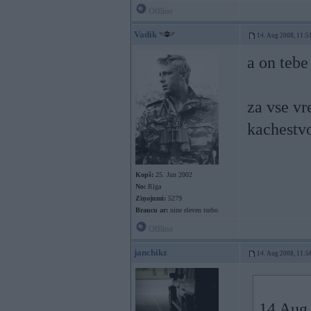
Offline
Vadik
14. Aug 2008, 11:5
a on tebe
za vse vr
kachestv
Kopš:
25. Jun 2002
No:
Rīga
Ziņojumi:
5279
Braucu ar:
nine eleven turbo
Offline
janchikz
14. Aug 2008, 11:5
14 Aug 