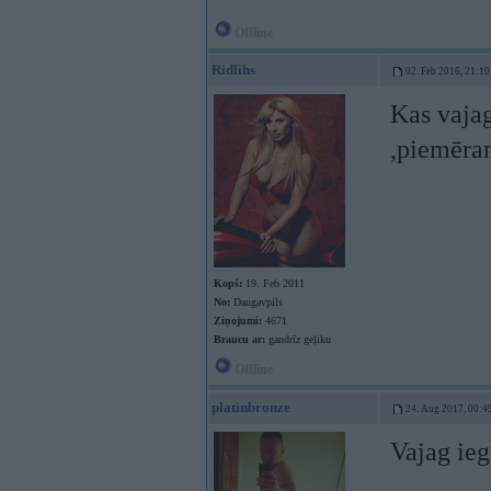
Offline
Ridlihs
02. Feb 2016, 21:10
Kas vajag
,piemēram
Kopš:
19. Feb 2011
No:
Daugavpils
Ziņojumi:
4671
Braucu ar:
gandrīz geļiku
Offline
platinbronze
24. Aug 2017, 00:4
Vajag ieg