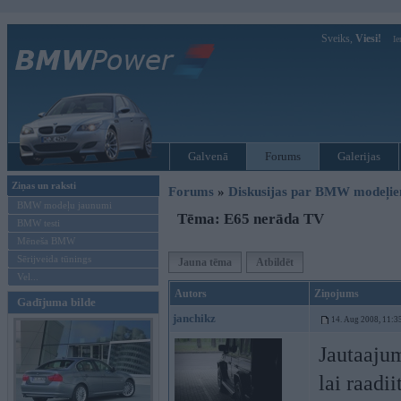
Sveiks,
Viesi!
Ie
Galvenā
Forums
Galerijas
Ziņas un raksti
Forums
»
Diskusijas par BMW modeļi
BMW modeļu jaunumi
Tēma: E65 nerāda TV
BMW testi
Mēneša BMW
Sērijveida tūnings
Jauna tēma
Atbildēt
Vel...
Autors
Ziņojums
Gadījuma bilde
janchikz
14. Aug 2008, 11:3
Jautaajum
lai raadi