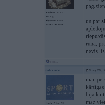
pag.zie
Kopš:
03. Jul 2002
No:
Rīga
un par
s
Ziņojumi:
24359
Braucu ar:
BMW
apledoju
riepu/di
runa, p
nevis li
Offline
shibernieks
06. Aug 2008, 13
man pers
kārtīgas
bija kai
maz vie
Kopš:
12. Aug 2004