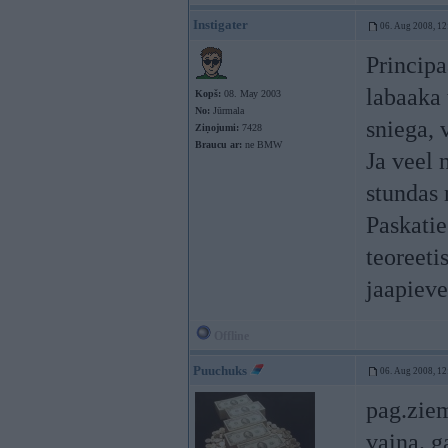
Instigater
06. Aug 2008, 12
Principa
labaaka t
Kopš:
08. May 2003
No:
Jūrmala
sniega, v
Ziņojumi:
7428
Braucu ar:
ne BMW
Ja veel 
stundas n
Paskatie
teoreeti
jaapieve
Offline
Puuchuks
06. Aug 2008, 12
pag.zie
vaina. g