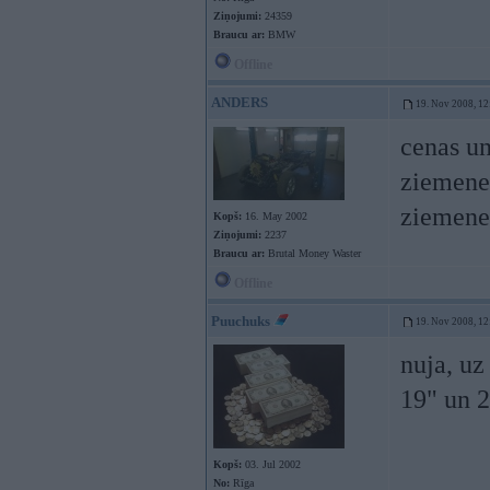
Ziņojumi:
24359
Braucu ar:
BMW
Offline
ANDERS
19. Nov 2008, 12
cenas un
ziemenee
ziemenes
Kopš:
16. May 2002
Ziņojumi:
2237
Braucu ar:
Brutal Money Waster
Offline
Puuchuks
19. Nov 2008, 12
nuja, uz
19" un 2
Kopš:
03. Jul 2002
No:
Rīga