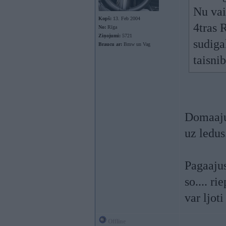
Nu vai
Kopš:
13. Feb 2004
4tras 
No:
Rīga
Ziņojumi:
5721
sudiga
Braucu ar:
Bmw un Vag
taisni
Domaaju 
uz ledus.
Pagaajus
so.... r
var ljoti
Offline