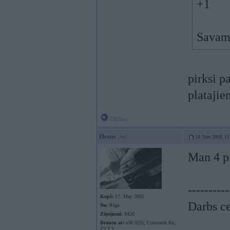
+1
Savam 
pirksi p
platajie
Offline
Hesus
19. Nov 2008, 11
Man 4 p
----------
Kopš:
17. May 2002
Darbs ce
No:
Rīga
Ziņojumi:
8426
Braucu ar:
e30 325i; Cosworth Rs;
Z3 2.5