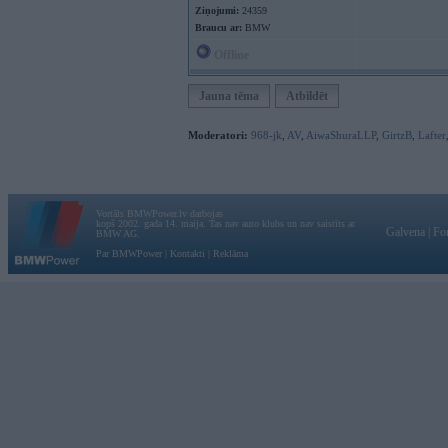
Ziņojumi:
24359
Braucu ar:
BMW
Offline
Jauna tēma
Atbildēt
Moderatori:
968-jk
,
AV
,
AiwaShuraLLP
,
GirtzB
,
Lafter
Vortāls BMWPower.lv darbojas
kopš 2002. gada 14. maija. Tas nav auto klubs un nav saistīts ar
Galvena
|
Fo
BMW AG.
Par BMWPower
|
Kontakti
|
Reklāma