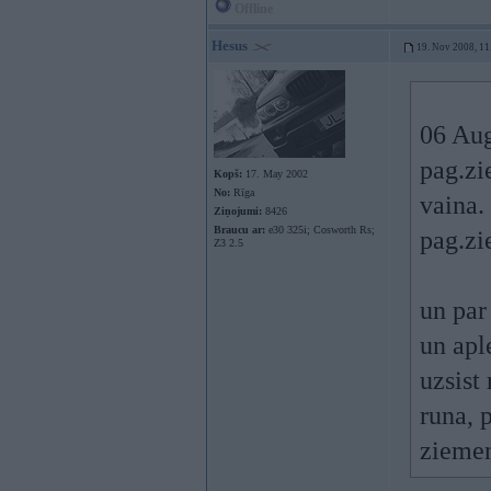
Offline
Hesus
19. Nov 2008, 11
06 Aug
pag.zi
Kopš:
17. May 2002
No:
Rīga
vaina.
Ziņojumi:
8426
Braucu ar:
e30 325i; Cosworth Rs;
pag.zi
Z3 2.5
un pa
un apl
uzsist 
runa, 
ziemen