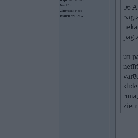
Kopš:
03. Jul 2002
06 A
No:
Rīga
Ziņojumi:
24359
pag.
Braucu ar:
BMW
nekā
pag.
un p
netī
varēt
slīdē
runa
ziem