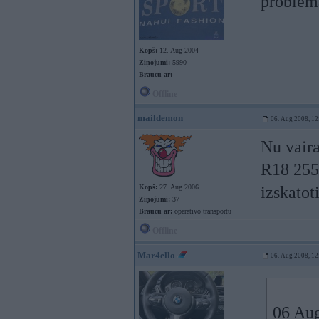
problēma
Kopš:
12. Aug 2004
Ziņojumi:
5990
Braucu ar:
Offline
maildemon
06. Aug 2008, 12
Nu vaira
R18 255/
Kopš:
27. Aug 2006
izskatot
Ziņojumi:
37
Braucu ar:
operatīvo transportu
Offline
Mar4ello
06. Aug 2008, 12
06 Aug