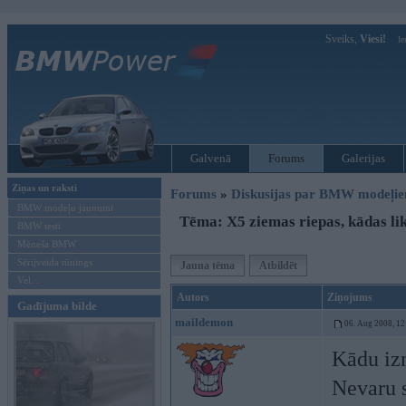
Sveiks,
Viesi!
Ie
Galvenā
Forums
Galerijas
Ziņas un raksti
Forums
»
Diskusijas par BMW modeļi
BMW modeļu jaunumi
Tēma: X5 ziemas riepas, kādas li
BMW testi
Mēneša BMW
Sērijveida tūnings
Jauna tēma
Atbildēt
Vel...
Autors
Ziņojums
Gadījuma bilde
maildemon
06. Aug 2008, 12
Kādu izm
Nevaru s