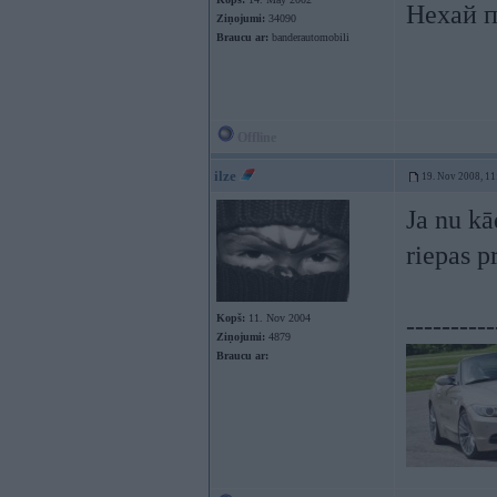
Нехай п
Ziņojumi:
34090
Braucu ar:
banderautomobili
Offline
ilze
19. Nov 2008, 11
Ja nu k
riepas p
Kopš:
11. Nov 2004
----------
Ziņojumi:
4879
Braucu ar: