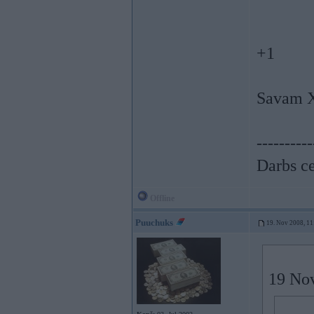
+1
Savam X
----------
Darbs ce
Offline
Puuchuks
19. Nov 2008, 11
19 Nov