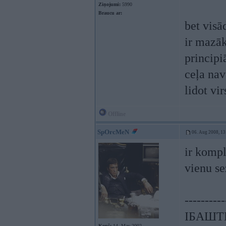
Ziņojumi:
5990
Braucu ar:
bet visā
ir mazāk
principi
ceļa nav
lidot vi
Offline
SpOrcMeN
06. Aug 2008, 13
ir kompl
vienu se
----------
ІБАШТЕ!
Kopš:
14. May 2002