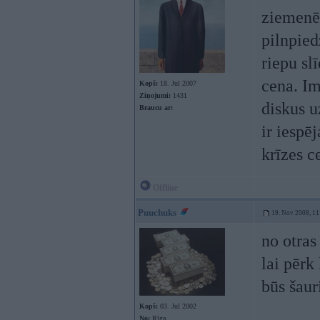
ziemenēm
pilnpied
riepu sl
cena. Im
Kopš:
18. Jul 2007
Ziņojumi:
1431
diskus u
Braucu ar:
ir iespē
krīzes c
Offline
Puuchuks
19. Nov 2008, 11
no otras
lai pērk
būs šaur
Kopš:
03. Jul 2002
No:
Rīga