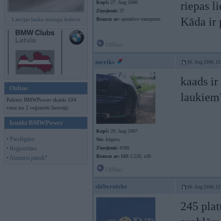
Kopš:
27. Aug 2006
riepas l
Ziņojumi:
37
Kāda ir 
Latvijas lauku tūninga šedevri
Braucu ar:
operatīvo transportu
Offline
meriks
06. Aug 2008, 12
kaads ir
Online
laukiem
Pašreiz BMWPower skatās 104
viesi un 2 reģistrēti lietotāji.
Ienākt BMWPower
Kopš:
29. Aug 2007
• Pieslēgties
No:
Jelgava
• Reģistrēties
Ziņojumi:
4180
Braucu ar:
MB C220, e30
• Aizmirsi paroli?
Offline
shibernieks
06. Aug 2008, 12
245 pla