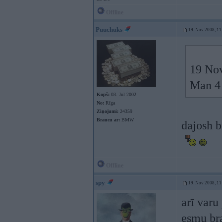
Offline
Puuchuks
19. Nov 2008, 11
19 Nov
Man 4 
Kopš:
03. Jul 2002
No:
Rīga
Ziņojumi:
24359
Braucu ar:
BMW
dajosh b
Offline
spy
19. Nov 2008, 11
arī varu
esmu bra