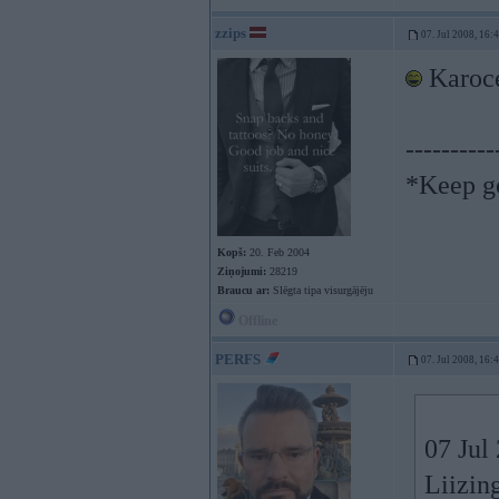
zzips
07. Jul 2008, 16:
Karoce
----------
*Keep go
Kopš:
20. Feb 2004
Ziņojumi:
28219
Braucu ar:
Slēgta tipa visurgājēju
Offline
PERFS
07. Jul 2008, 16:
07 Jul 
Liizin