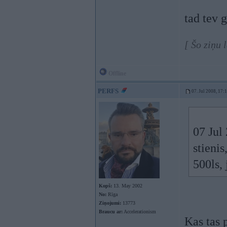
tad tev g
[ Šo ziņu 
Offline
PERFS
07. Jul 2008, 17:
07 Jul
stienis
500ls,
Kopš:
13. May 2002
No:
Rīga
Ziņojumi:
13773
Braucu ar:
Accelerationism
Kas tas