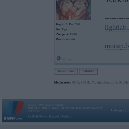
----------
Kopš:
13. Dec 2006
lightlab.
No:
Rīga
Ziņojumi:
13560
Braucu ar:
taxi
mocap.l
Offline
Jauna tēma
Atbildēt
Moderatori:
6500
,
968-jk
,
AV
,
AiwaShuraLLP
,
Double
Vortāls BMWPower.lv darbojas
kopš 2002. gada 14. maija. Tas nav auto klubs un nav saistīts ar
Galvena
|
Fo
BMW AG.
Par BMWPower
|
Kontakti
|
Reklāma