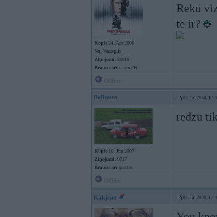
Reku viz
te ir?
Kopš:
24. Apr 2006
No:
Ventspils
Ziņojumi:
30616
Braucu ar:
ra ucuarB
Offline
Belluuns
07. Jul 2008, 17:
redzu tik
Kopš:
16. Jun 2007
Ziņojumi:
9717
Braucu ar:
quattro
Offline
Kakjene
07. Jul 2008, 17:
You kno