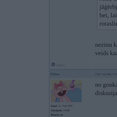
jāģērb
bet, la
rotasli
nezinu k
veids ka
Offline
Eliina
07. Jul 2008, 17:
no gonka
diskusij
Kopš:
11. Feb 2007
Ziņojumi:
14289
Braucu ar: