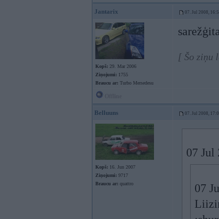
Jantarix
07. Jul 2008, 16:
sarežģit
[ Šo ziņu 
Kopš:
29. Mar 2006
Ziņojumi:
1755
Braucu ar:
Turbo Mersedesu
Offline
Belluuns
07. Jul 2008, 17:
07 Jul
Kopš:
16. Jun 2007
Ziņojumi:
9717
Braucu ar:
quattro
07 Ju
Liizi