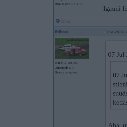
Braucu ar:
QUATTRO
Igauņi l
Offline
Belluuns
07. Jul 2008, 17:
07 Jul
Kopš:
16. Jun 2007
Ziņojumi:
9717
Braucu ar:
quattro
07 Ju
stien
suuds
keda
Aha, u