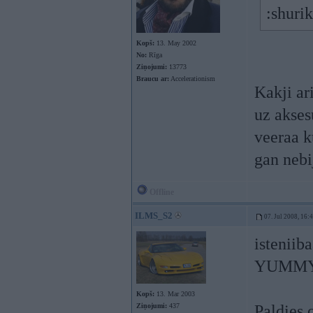
:shuri
Kopš:
13. May 2002
No:
Rīga
Ziņojumi:
13773
Braucu ar:
Accelerationism
Kakji ari
uz akses
veeraa k
gan nebij
Offline
ILMS_S2
07. Jul 2008, 16:
isteniib
YUMMY.
Kopš:
13. Mar 2003
Ziņojumi:
437
Paldies 