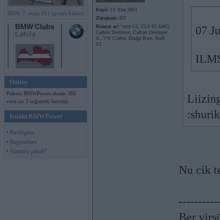
Kopš:
13. Mar 2003
BMW 7. sērija F01 (preses bildes)
Ziņojumi:
437
Braucu ar:
'vette C5, CLS 63 AMG,
07 J
Carbon Destroyer, Carbon Destroyer
Jr., VW Crafter, Dodge Ram, Audi
S3
ILMS
Online
Pašreiz BMWPower skatās 386
Liizin
viesi un 2 reģistrēti lietotāji.
:shuri
Ienākt BMWPower
• Pieslēgties
• Reģistrēties
• Aizmirsi paroli?
Nu cik 
----------
Ber virs