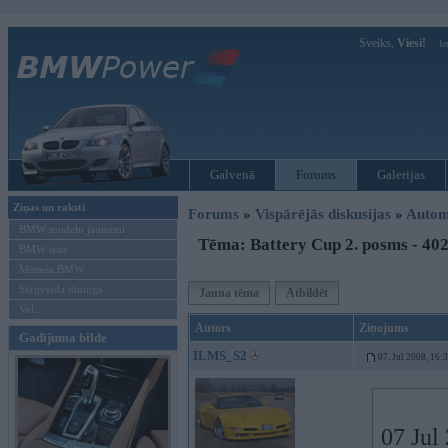
Sveiks,
Viesi!
Ie
Galvenā
Forums
Galerijas
Ziņas un raksti
Forums
»
Vispārējās diskusijas
»
Autom
BMW modeļu jaunumi
Tēma: Battery Cup 2. posms - 402
BMW testi
Mēneša BMW
Sērijveida tūnings
Jauna tēma
Atbildēt
Vel...
Autors
Ziņojums
Gadījuma bilde
ILMS_S2
07. Jul 2008, 16:
07 Jul 