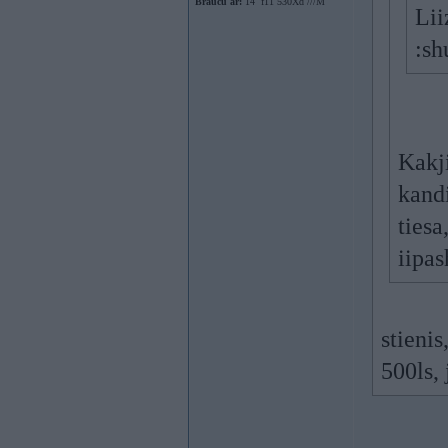
Braucu ar:
14` f11 530Xd ///M
Lii
:sh
Kakji
kand
tiesa
iipas
stienis
500ls,