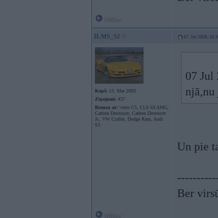
Offline
ILMS_S2
07. Jul 2008, 16:
07 Jul
njā,nu 
Kopš:
13. Mar 2003
Ziņojumi:
437
Braucu ar:
'vette C5, CLS 63 AMG,
Carbon Destroyer, Carbon Destroyer
Jr., VW Crafter, Dodge Ram, Audi
S3
Un pie t
----------
Ber virs
Offline