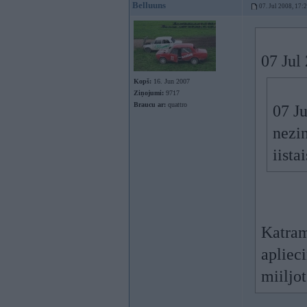
Belluuns
07. Jul 2008, 17:
07 Jul
Kopš:
16. Jun 2007
Ziņojumi:
9717
Braucu ar:
quattro
07 Ju
nezi
iista
Katram
apliec
miiljo