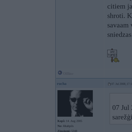
citiem j
shroti. 
savaam 
sniedzas 
Offline
rucha
07. Jul 2008, 17:
07 Jul 
sarežģ
Kopš:
14. Aug 2005
No:
Jēkabpils
Ziņojumi:
5348