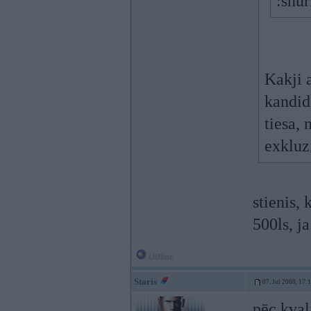
:shur
Kakji a
kandid
tiesa, 
exkluzi
stienis,
500ls, j
Offline
Staris
07. Jul 2008, 17:
pēc kval