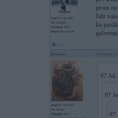
prom no 
līdz vak
Kopš:
24. Apr 2006
No:
Ventspils
ka pasāk
Ziņojumi:
30616
galvenai
Braucu ar:
ra ucuarB
Offline
Bamperis
07. Jul 2008, 17:
07 Jul
07 J
Kopš:
04. Mar 2004
No:
Tukums
07 
Ziņojumi:
4837