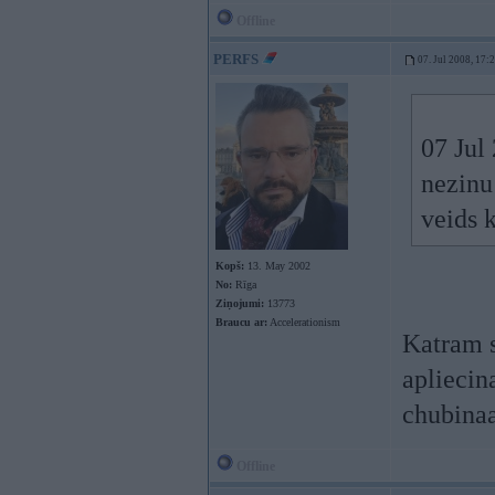
Offline
PERFS
07. Jul 2008, 17:
07 Jul
nezinu
veids 
Kopš:
13. May 2002
No:
Rīga
Ziņojumi:
13773
Braucu ar:
Accelerationism
Katram 
apliecin
chubinaa
Offline