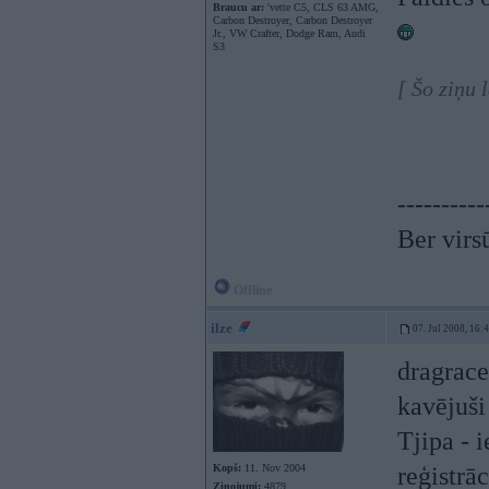
Braucu ar:
'vette C5, CLS 63 AMG,
Carbon Destroyer, Carbon Destroyer
Jr., VW Crafter, Dodge Ram, Audi
S3
[ Šo ziņu 
----------
Ber virs
Offline
ilze
07. Jul 2008, 16:
dragrace.
kavējuši
Tjipa - i
Kopš:
11. Nov 2004
reģistrā
Ziņojumi:
4879