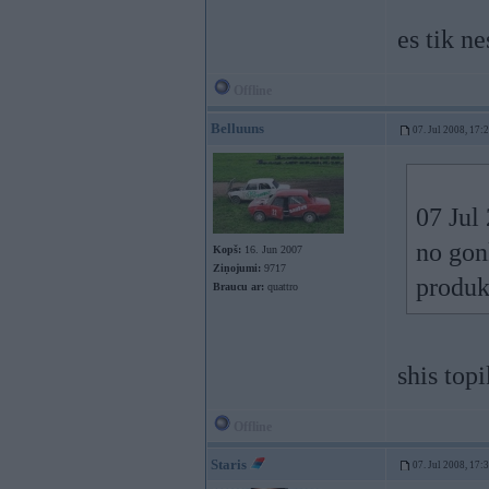
es tik n
Offline
Belluuns
07. Jul 2008, 17:
07 Jul 
no gon
Kopš:
16. Jun 2007
Ziņojumi:
9717
produk
Braucu ar:
quattro
shis topi
Offline
Staris
07. Jul 2008, 17: