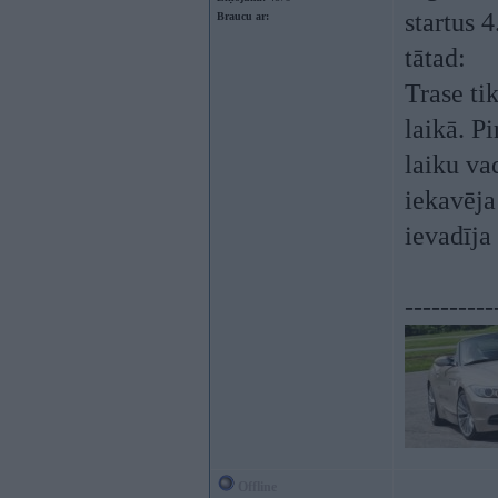
startus 
Braucu ar:
tātad:
Trase ti
laikā. Pi
laiku va
iekavēja
ievadīja
----------
Offline