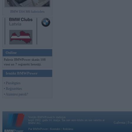
BMW E64 M6 kabriolets
Online
Pašreiz BMWPower skatās 108
viesi un 7 reģistrēti lietotāji.
Ienākt BMWPower
• Pieslēgties
• Reģistrēties
• Aizmirsi paroli?
Vortāls BMWPower.lv darbojas
kopš 2002. gada 14. maija. Tas nav auto klubs un nav saistīts ar
Galvena
|
Fo
BMW AG.
Par BMWPower
|
Kontakti
|
Reklāma