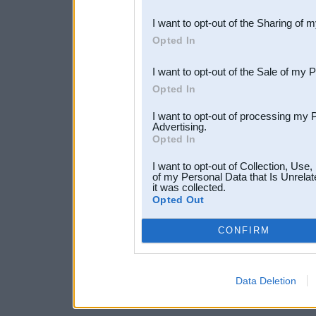
also be disclosed by us to 
I want to opt-out of the Sharing of 
Downstream Participants
th
Opted In
third parties.
I want to opt-out of the Sale of my 
Opted In
I want to opt-out of processing my 
Advertising.
Opted In
I want to opt-out of Collection, Use
of my Personal Data that Is Unrelat
it was collected.
Opted Out
CONFIRM
Data Deletion