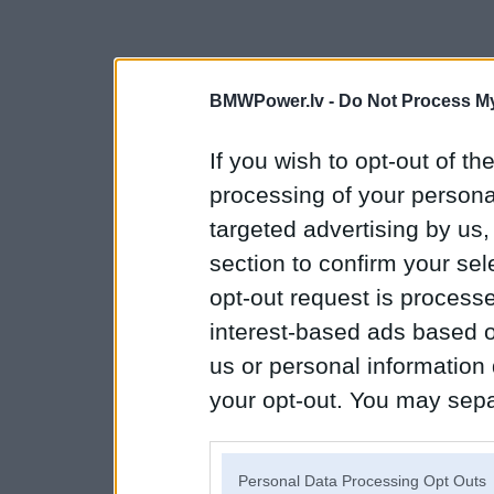
BMWPower.lv -
Do Not Process My
If you wish to opt-out of the
processing of your personal
targeted advertising by us
section to confirm your sel
opt-out request is proces
interest-based ads based o
us or personal information d
your opt-out. You may separ
disclosure of your personal
IAB’s list of downstream pa
Personal Data Processing Opt Outs