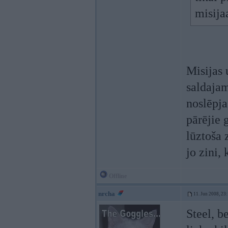
misija
Misijas
saldajam
noslēpj
pārējie 
lūztoša 
jo zini,
Offline
nrcha
11. Jun 2008, 23
Steel, b