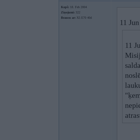
Kopš:
18. Feb 2004
Ziņojumi:
322
Braucu ar:
X5 E70 40d
11 Jun
11 J
Misi
sald
nosl
lauk
"ķem
nepi
atra