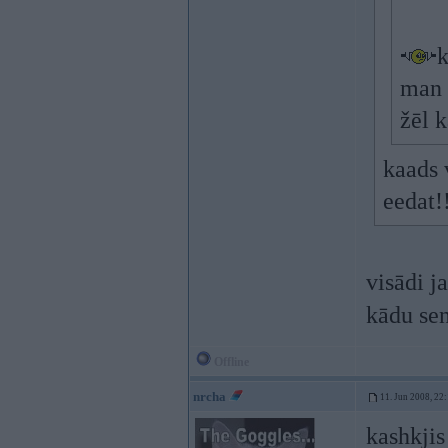
k
man 
žēl 
kaads 
eedat!
visādi j
kādu sen
Offline
nrcha
11. Jun 2008, 22
kashkjis