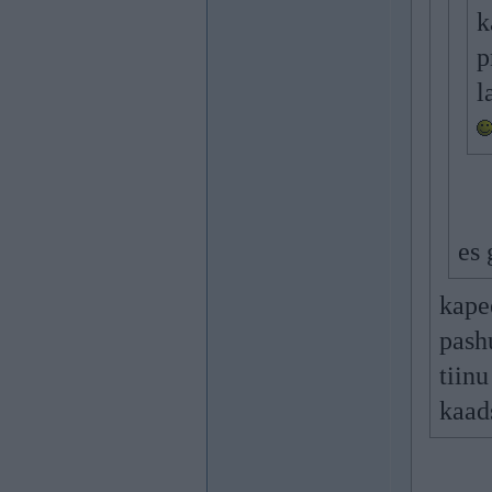
k
p
l
es
kap
pash
tiin
kaad