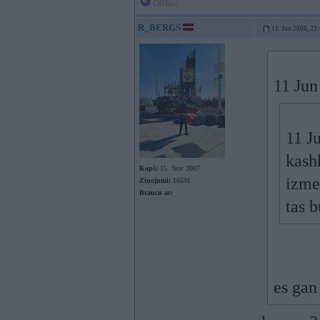
Offline
R_BERGS
11. Jun 2008, 22
11 Jun
11 J
kash
Kopš:
15. Nov 2007
izme
Ziņojumi:
16591
Braucu ar:
tas 
es gan