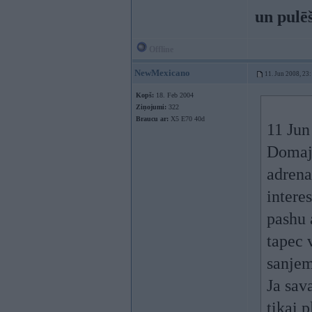
un pulē
Offline
NewMexicano
11. Jun 2008, 23
Kopš:
18. Feb 2004
Ziņojumi:
322
Braucu ar:
X5 E70 40d
11 Jun
Domaju
adrena
intere
pashu a
tapec 
sanje
Ja sav
tikai 