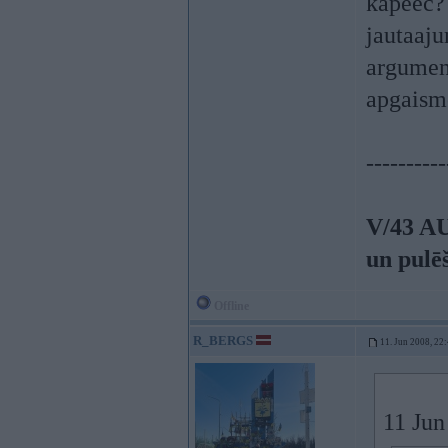
kapeec
jautaaju
argument
apgaism
----------
V/43 A
un pulē
Offline
R_BERGS
11. Jun 2008, 22
11 Jun