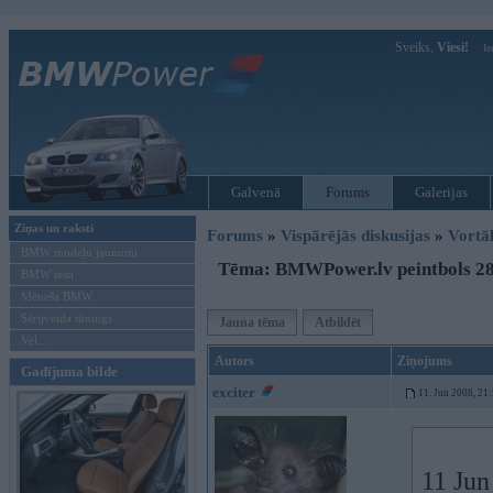
Sveiks,
Viesi!
Ie
Galvenā
Forums
Galerijas
Ziņas un raksti
Forums
»
Vispārējās diskusijas
»
Vort
BMW modeļu jaunumi
Tēma: BMWPower.lv peintbols 28
BMW testi
Mēneša BMW
Sērijveida tūnings
Jauna tēma
Atbildēt
Vel...
Autors
Ziņojums
Gadījuma bilde
exciter
11. Jun 2008, 21
11 Jun