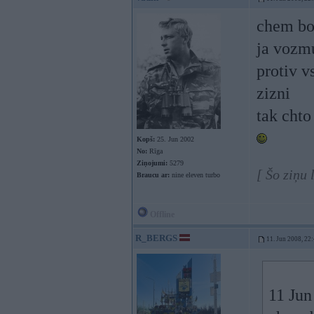
chem bol
ja vozm
protiv v
zizni
tak chto 
Kopš:
25. Jun 2002
No:
Rīga
Ziņojumi:
5279
[ Šo ziņu 
Braucu ar:
nine eleven turbo
Offline
R_BERGS
11. Jun 2008, 22
11 Jun