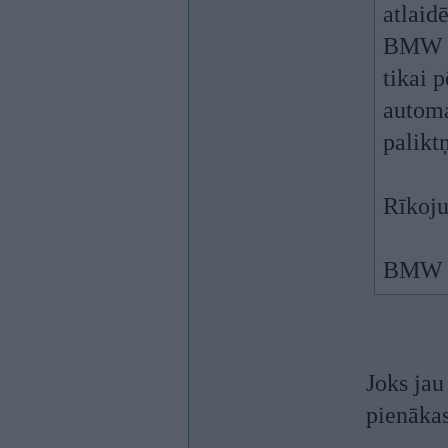
atlaid
BMW a
tikai 
autom
palikt
Rīkoju
BMW a
Joks jau
pienāka