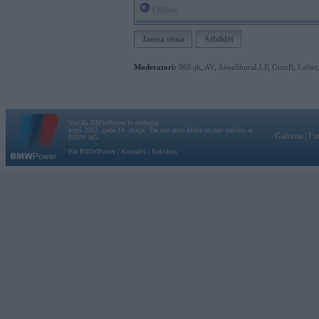
Offline
Jauna tēma
Atbildēt
Moderatori:
968-jk
,
AV
,
AiwaShuraLLP
,
GirtzB
,
Lafter
Vortāls BMWPower.lv darbojas
kopš 2002. gada 14. maija. Tas nav auto klubs un nav saistīts ar
Galvena
|
Fo
BMW AG.
Par BMWPower
|
Kontakti
|
Reklāma