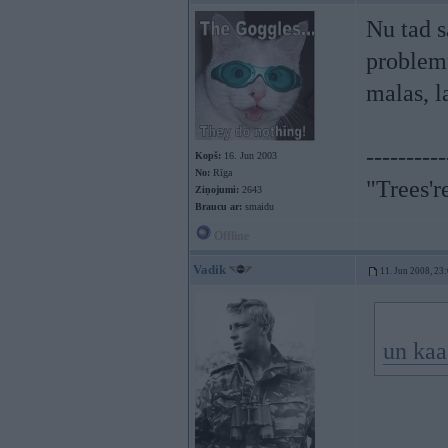
Nu tad s
problemu
malas, la
----------
Kopš:
16. Jun 2003
No:
Rīga
"Trees'r
Ziņojumi:
2643
Braucu ar:
smaidu
Offline
Vadik
11. Jun 2008, 23
un kaa