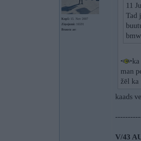
11 J
Tad 
Kopš:
15. Nov 2007
buutu
Ziņojumi:
16591
Braucu ar:
bmwp
ka
man pe
žēl ka
kaads ve
----------
V/43 A