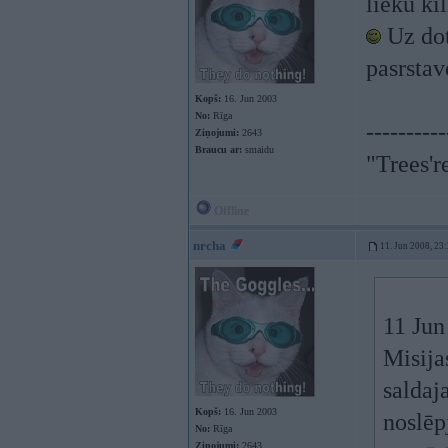
lieku ki
Uz dot
pasrsta
Kopš:
16. Jun 2003
No:
Rīga
----------
Ziņojumi:
2643
Braucu ar:
smaidu
"Trees'r
Offline
nrcha
11. Jun 2008, 23
11 Jun
Misija
saldaj
Kopš:
16. Jun 2003
noslēp
No:
Rīga
Ziņojumi:
2643