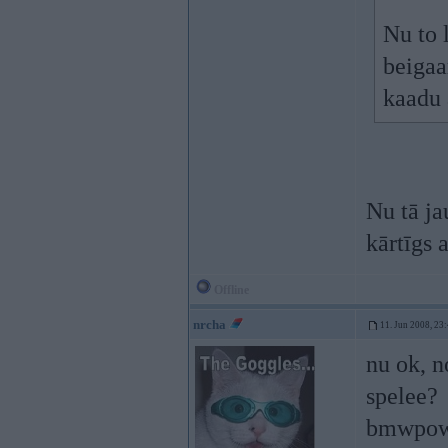
Nu to 
beigaa
kaadu 
Nu tā ja
kārtīgs 
Offline
nrcha
11. Jun 2008, 23
nu ok, n
spelee?
bmwpowe