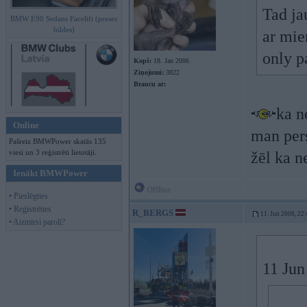
Tad ja
BMW E90 Sedans Facelift (preses
bildes)
ar mie
only 
Kopš:
18. Jan 2006
Ziņojumi:
3822
Braucu ar:
ka n
Online
man pers
Pašreiz BMWPower skatās 135
viesi un 3 reģistrēti lietotāji.
žēl ka n
Ienākt BMWPower
Offline
• Pieslēgties
• Reģistrēties
R_BERGS
11. Jun 2008, 22
• Aizmirsi paroli?
11 Jun