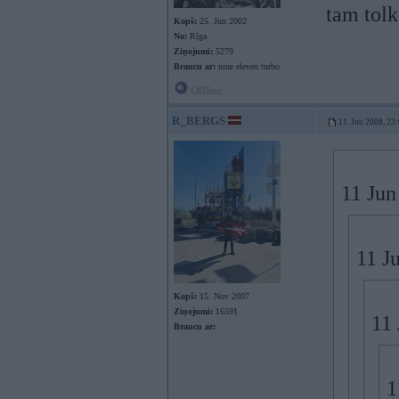
tam tolk
Kopš:
25. Jun 2002
No:
Rīga
Ziņojumi:
5279
Braucu ar:
nine eleven turbo
Offline
R_BERGS
11. Jun 2008, 23
11 Jun
11 J
Kopš:
15. Nov 2007
Ziņojumi:
16591
11 
Braucu ar:
1