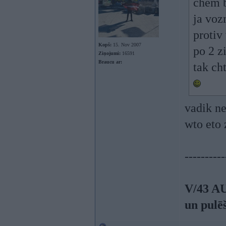
chem b
ja voz
protiv
Kopš:
15. Nov 2007
po 2 z
Ziņojumi:
16591
Braucu ar:
tak cht
vadik n
wto eto
----------
V/43 A
un pulē