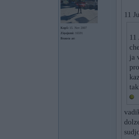
11 J
Kopš:
15. Nov 2007
Ziņojumi:
16591
11 
Braucu ar:
che
ja
pro
ka
tak
vadi
dolz
sudj