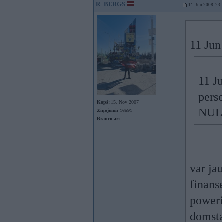
R_BERGS
11. Jun 2008, 23
11 Jun
11 J
pers
Kopš:
15. Nov 2007
NUL
Ziņojumi:
16591
Braucu ar:
var ja
finans
poweri
domsta