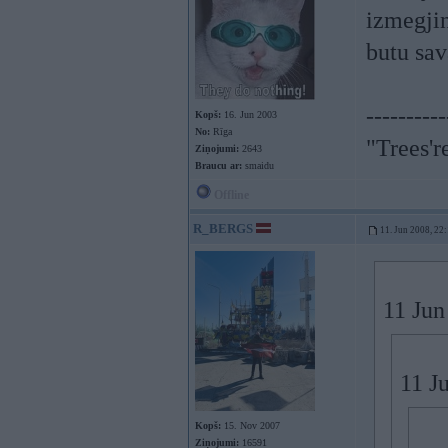
izmegjin
butu sav
----------
Kopš:
16. Jun 2003
No:
Rīga
"Trees'r
Ziņojumi:
2643
Braucu ar:
smaidu
Offline
R_BERGS
11. Jun 2008, 22
11 Jun
11 J
Kopš:
15. Nov 2007
Ziņojumi:
16591