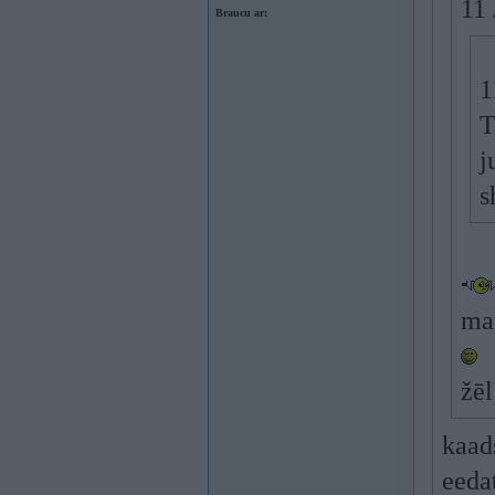
11 
Braucu ar:
1
T
j
s
man
žēl
kaad
eeda