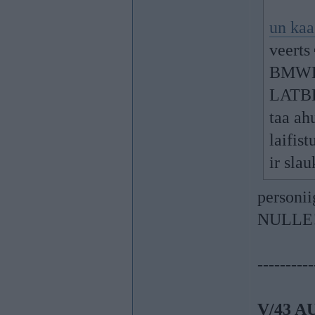
un kaa
veerts
BMWLif
LATBEM
taa ah
laifis
ir sla
personi
NULLE
----------
V/43 A