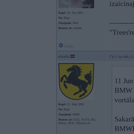
izaicin
Kopš:
16. Jun 2003
No:
Rīga
----------
Ziņojumi:
2643
Braucu ar:
smaidu
"Trees'r
Offline
edzulis
11. Jun 2008, 23
11 Jun
BMW a
vortā
Kopš:
13. May 2002
No:
Rīga
Ziņojumi:
56481
Sakarā
Braucu ar:
S212, 911TT, 951,
635csi, NSX, Tillotson t4
BMWPow