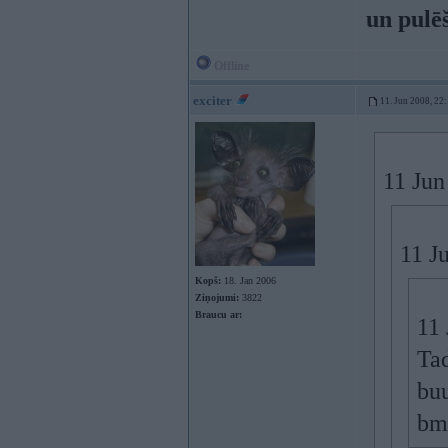
un pulē
Offline
exciter
11. Jun 2008, 22
11 Jun
11 Ju
Kopš:
18. Jan 2006
Ziņojumi:
3822
Braucu ar:
11 
Tad
buu
bm