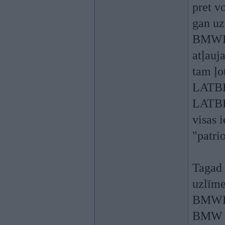
pret v
gan uz
BMWLif
atļauj
tam ļo
LATBE
LATBE
visas 
"patri
Tagad 
uzlīme
BMWPow
BMW au