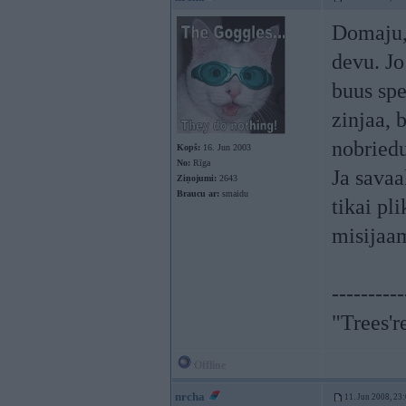
Domaju, 
devu. Jo
buus spe
zinjaa, 
nobriedu
Kopš:
16. Jun 2003
No:
Rīga
Ja savaa
Ziņojumi:
2643
Braucu ar:
smaidu
tikai pl
misijaa
----------
"Trees'r
Offline
nrcha
11. Jun 2008, 23