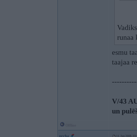
Vadiks
runaa 
esmu ta
taajaa r
----------
V/43 A
un pulē
Offline
nrcha
11. Jun 2008, 23