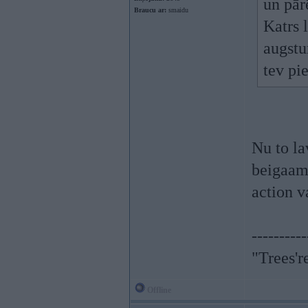
un pār
Braucu ar:
smaidu
Katrs 
augstu
tev pi
Nu to l
beigaam,
action 
----------
"Trees'r
Offline