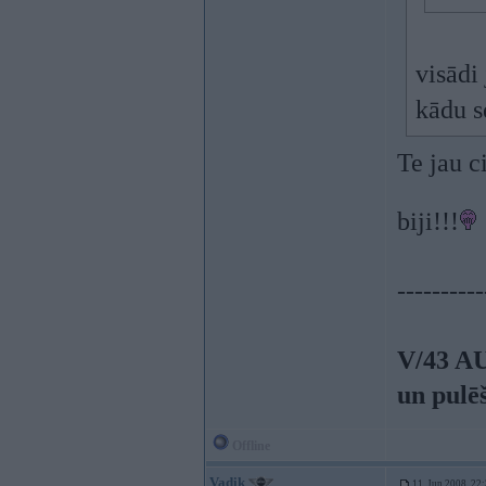
visādi 
kādu s
Te jau 
biji!!!
----------
V/43 A
un pulē
Offline
Vadik
11. Jun 2008, 22