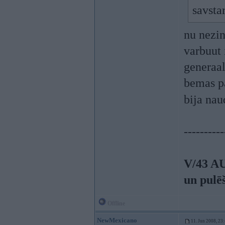
savsta
nu nezi
varbuut 
generaal
bemas pa
bija nau
----------
V/43 A
un pulē
Offline
NewMexicano
11. Jun 2008, 23