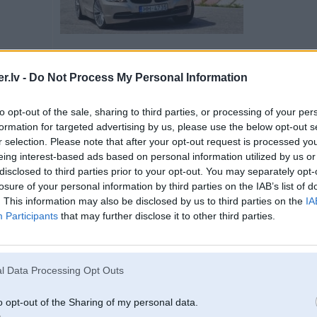
.lv -
Do Not Process My Personal Information
02. Apr 2008, 14:30
Eu a vai tad drag race nav izmiris kopā ar reivu
to opt-out of the sale, sharing to third parties, or processing of your per
formation for targeted advertising by us, please use the below opt-out s
-----------------
r selection. Please note that after your opt-out request is processed y
www.carcare.lv
Detailing Store
www.pinole.lv
eing interest-based ads based on personal information utilized by us or
disclosed to third parties prior to your opt-out. You may separately opt-
losure of your personal information by third parties on the IAB’s list of
. This information may also be disclosed by us to third parties on the
IA
Participants
that may further disclose it to other third parties.
2
aM3
l Data Processing Opt Outs
o opt-out of the Sharing of my personal data.
02. Apr 2008, 14:31