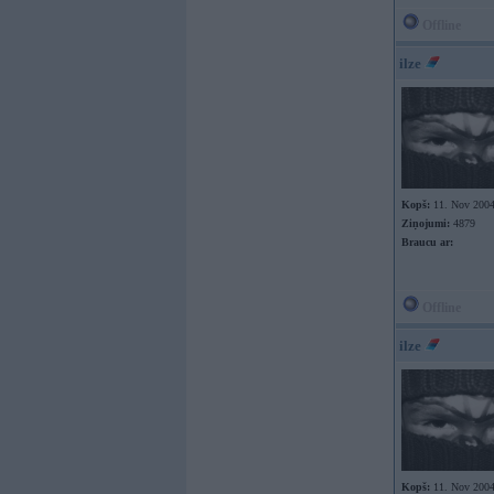
Offline
ilze
Kopš:
11. Nov 200
Ziņojumi:
4879
Braucu ar:
Offline
ilze
Kopš:
11. Nov 200