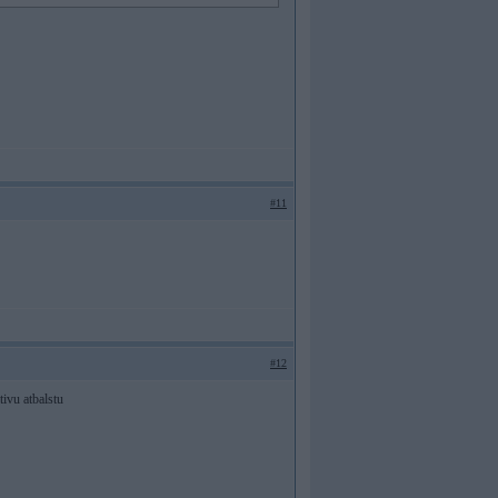
#11
#12
tivu atbalstu