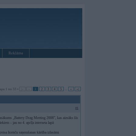
Reklāma
apa 1 no 33 •
|«
«
1
2
3
4
5
...
»
»|
#1
 pasākums „Battery Drag Meeting 2008”, kas aizsāks šīs
ekiem – jau no 4. aprīļa interneta lapā
reisa licenču saņemšanas kārtība izlasāmi