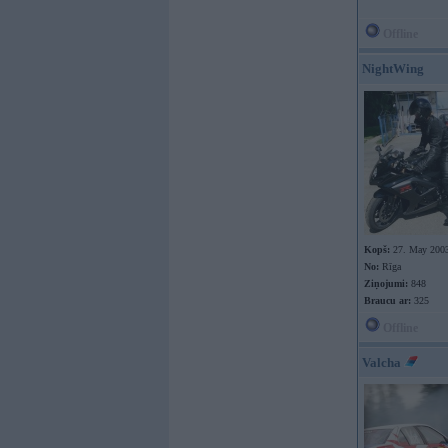
Offline
NightWing
Kopš:
27. May 200
No:
Rīga
Ziņojumi:
848
Braucu ar:
325
Offline
Valcha