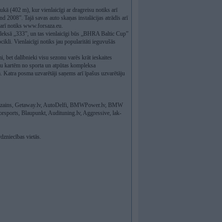
kā (402 m), kur vienlaicīgi ar dragreisu notiks arī
 2008”. Tajā savas auto skaņas instalācijas atrādīs arī
 arī notiks www.forsaza.eu.
leksā „333”, un tas vienlaicīgi būs „BHRA Baltic Cup”
ikli. Vienlaicīgi notiks jau popularitāti ieguvušās
, bet dalībnieki visu sezonu varēs krāt ieskaites
nu kartēm no sporta un atpūtas kompleksa
Katra posma uzvarētāji saņems arī īpašus uzvarētāju
Dizains, Getaway.lv, AutoDelfi, BMWPower.lv, BMW
ports, Blaupunkt, Audituning.lv, Aggressive, lak-
dzniecības vietās.