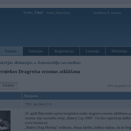
Sveiks,
Viesi!
|
Sestdiena, 8. augusts
Ienākt
Reģistrācija
Forums
Galerijas
Reģistrācija
Lietotāji
Meklētājs
pārējās diskusijas
»
Automobiļu sacensības
rniekos Dragreisa sezonas atklāšana
Atbildēt
654 ziņojumi • L
Ziņojums
02. Apr 2008, 12:22
20. aprīlī Biķernieku sporta kompleksā notiks dragreisa sezonas atklāšanas
sezonas triju sacensību sēriju „Battery Cup 2008”. On-line reģistrācija dalībni
www.forsaza.eu.
„Battery Drag Meeting” nolikums, dienas kārtība, dalības maksas, kā arī drag