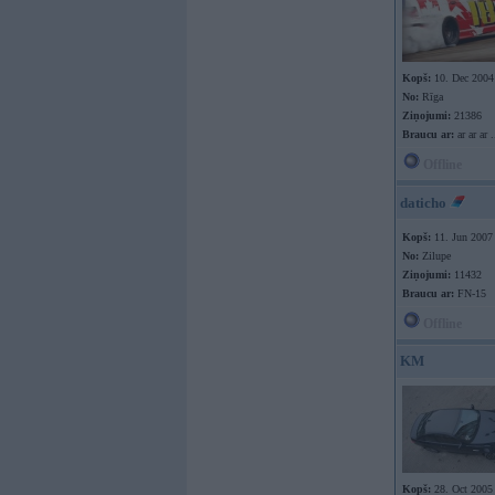
Kopš:
10. Dec 2004
No:
Rīga
Ziņojumi:
21386
Braucu ar:
ar ar ar .
Offline
daticho
Kopš:
11. Jun 2007
No:
Zilupe
Ziņojumi:
11432
Braucu ar:
FN-15
Offline
KM
Kopš:
28. Oct 2005