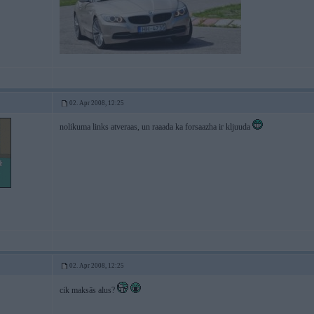
02. Apr 2008, 12:25
nolikuma links atveraas, un raaada ka forsaazha ir kljuuda
02. Apr 2008, 12:25
cik maksās alus?