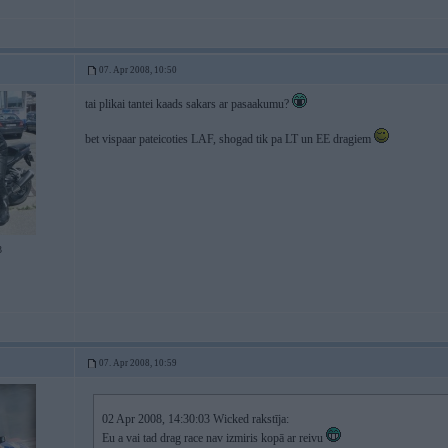
07. Apr 2008, 10:50
tai plikai tantei kaads sakars ar pasaakumu?
bet vispaar pateicoties LAF, shogad tik pa LT un EE dragiem
3
07. Apr 2008, 10:59
02 Apr 2008, 14:30:03 Wicked rakstīja:
Eu a vai tad drag race nav izmiris kopā ar reivu