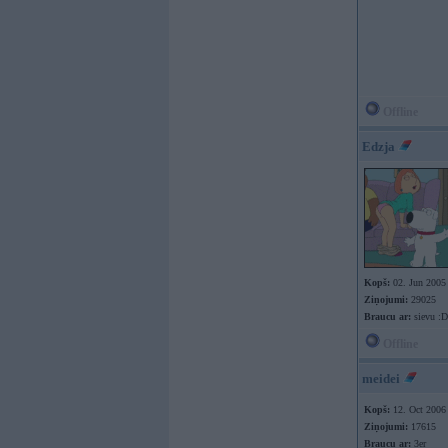
Offline
Edzja
Kopš:
02. Jun 2005
Ziņojumi:
29025
Braucu ar:
sievu :D
Offline
meidei
Kopš:
12. Oct 2006
Ziņojumi:
17615
Braucu ar:
3er