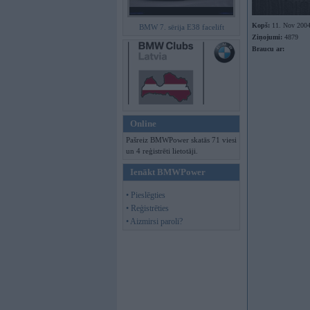
Kopš:
11. Nov 200
BMW 7. sērija E38 facelift
Ziņojumi:
4879
Braucu ar:
Online
Pašreiz BMWPower skatās 71 viesi
un 4 reģistrēti lietotāji.
Ienākt BMWPower
• Pieslēgties
• Reģistrēties
• Aizmirsi paroli?