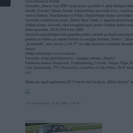
www.forsaza.eu forumā.
Sacensību „Battery Cup 2008” otrais posms paredzēts 6. jūlijā Jēkabpils lidlau
žurnāla „Forsāža” rīkotais Pirmais Starptautiskais auto-audio šovs „AutoSound
4
viesi no Baltijas, Skandināvijas un Polijas. Reģistrēšanās skaņas sacensībām
Sacensību noslēdzošais posms „Battery Race” notiks 3. augustā sporta komp
vidējais posms, kurā mūs, tāpat kā pagājušogad, priecēs Somijas ātrākie motoc
drifta sacensības „HGK Drift Party 2008”.
Sacensību apmeklētājiem tiek garantēta pozitīva izklaide un daudzi pārsteigumi
punktus un cīnīties par naudas balvām no enerģijas dzēriena „Battery”, dāva
„Ķeizarmežs”, auto servisa „LAK-Y” un citām sponsoru sarūpētām dāvanām. 
kausus.
Sīkāka informācija www.forsaza.eu.
Sacensību sērijas ģenerālsponsors – enerģijas dzēriens „Battery”.
Pasākumu atbalsta: Ķeizarmežs, Premiumtuning, Corvette, Tempur, Rīgas 
Club, Kabrioklubs, TV5, Motors24.lv, AutoNews.lv, Eko Polise, HGK Motors
y.lv.
Biļetes jau tagad nopērkamas DUS Statoil visā Latvijā un „Biļešu Servisa” tir
[ Šo ziņu laboja ilze, 02 Apr 2008, 12:30:36 ]
-----------------