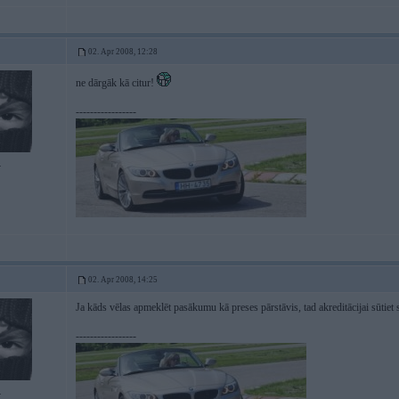
02. Apr 2008, 12:28
ne dārgāk kā citur!
-----------------
4
02. Apr 2008, 14:25
Ja kāds vēlas apmeklēt pasākumu kā preses pārstāvis, tad akreditācijai sūtie
-----------------
4