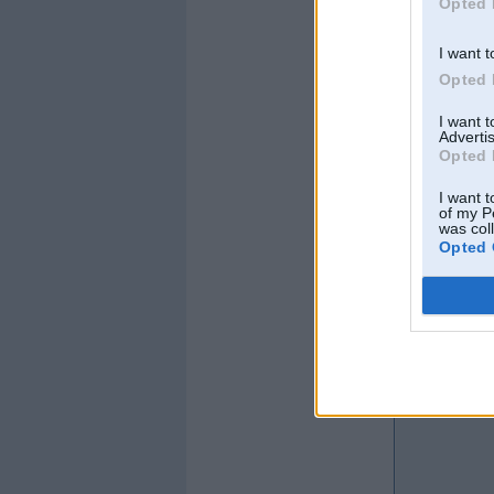
Opted 
I want t
Opted 
Kopš:
05. Sep 2004
I want 
No:
Rīga
Advertis
Ziņojumi:
4512
Opted 
Braucu ar:
nekārtīb
I want t
Offline
of my P
was col
ilze
Opted 
Kopš:
11. Nov 200
Ziņojumi:
4879
Braucu ar: