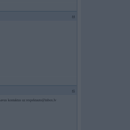
#4
#5
t savus kontaktus uz
respektauto@inbox.lv