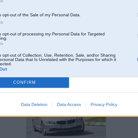
In
a kas tagad vispār ir aktuāli
tipa tusēties azur,domina,tec-2
o opt-out of the Sale of my Personal Data.
drifts jau arī gadījumā nav zaudejis rezonansi
In
to opt-out of processing my Personal Data for Targeted
ing.
In
u
o opt-out of Collection, Use, Retention, Sale, and/or Sharing
ersonal Data that Is Unrelated with the Purposes for which it
lected.
07. Apr 2008, 10:48
Out
On-line reģistrācija:
http://www.forsaza.eu/pages/ViewEvent/l2
CONFIRM
-----------------
Data Deletion
Data Access
Privacy Policy
4