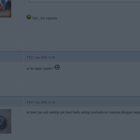
Juri , tev cepums
.
07. Apr 2008, 11:05
ar ko tante startēs?
07. Apr 2008, 11:15
ta tante jau seit starteja pie kaut kada autinja puskaila un sanema diezgan nega