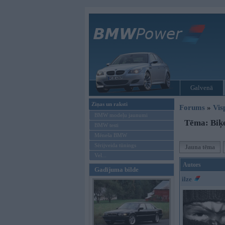
Galvenā
Ziņas un raksti
Forums
»
Vis
BMW modeļu jaunumi
Tēma: Biķe
BMW testi
Mēneša BMW
Sērijveida tūnings
Jauna tēma
Vel...
Autors
Gadījuma bilde
ilze