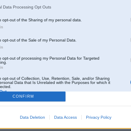
l Data Processing Opt Outs
18. Mar 2008, 23:00
o opt-out of the Sharing of my personal data.
In
Ja kaut cik normaals serviss prasi lai peerk jaunu. tu ko... Ja kaut kaads lauk
o opt-out of the Sale of my Personal Data.
Vismaz es prasiitu jaunus noteikti..
In
[ Šo ziņu laboja Krishus, 18 Mar 2008, 23:00:26 ]
to opt-out of processing my Personal Data for Targeted
ing.
In
18. Mar 2008, 23:06
o opt-out of Collection, Use, Retention, Sale, and/or Sharing
ersonal Data that Is Unrelated with the Purposes for which it
jaa nju to jautaajumu jau pa samaksu atrisinajam ,pa darbu nebij nekas jamaksa
lected.
Out
CONFIRM
Data Deletion
Data Access
Privacy Policy
Atbildēt