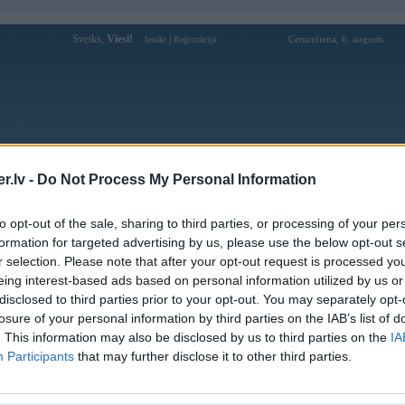
Sveiks,
Viesi!
|
Ceturtdiena, 6. augusts
Ienākt
Reģistrācija
Forums
Galerijas
Reģistrācija
Lietotāji
Meklētājs
.lv -
Do Not Process My Personal Information
kusijas par BMW modeļiem
»
BMW 7. sērija
»
E38 (1994-2001)
das zondes vadu shema....
to opt-out of the sale, sharing to third parties, or processing of your per
formation for targeted advertising by us, please use the below opt-out s
r selection. Please note that after your opt-out request is processed y
Atbildēt
eing interest-based ads based on personal information utilized by us or
Ziņojums
disclosed to third parties prior to your opt-out. You may separately opt-
losure of your personal information by third parties on the IAB’s list of
18. Mar 2008, 22:58
. This information may also be disclosed by us to third parties on the
IA
Sekojossa probleema ,servisaa mainot sajugu dzeki nogrizussi lambdai vadus 
Participants
that may further disclose it to other third parties.
padirsusshi un tagad motors rukaa bez abaam zondeem.Veletos varbuut kaads va
kas naak pirms sstekera ir 4 gabali bet ,to kraasas nesakriit ar lambdas zond
pateikt kuri vadi ar kuriem kopaa jaavieno??? ja mashina e38 730i manual ,9