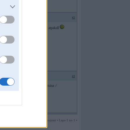
#2
u style
tad jaameeggina savienot atpakall
#3
a ,bet vienalga pasham tagad jaatrisina :/
3 ziņojumi • Lapa 1 no 1 •