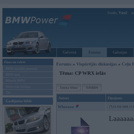
Sveiks,
Viesi!
Ie
Galvenā
Forums
Galerijas
Ziņas un raksti
Forums
»
Vispārējās diskusijas
»
Ceļu P
BMW modeļu jaunumi
Tēma: CP WRX ielās
BMW testi
Mēneša BMW
Sērijveida tūnings
Jauna tēma
Atbildēt
Vel...
Autors
Ziņojums
Gadījuma bilde
Whazaaa
13. Feb 2008, 11:
Laaaaaa