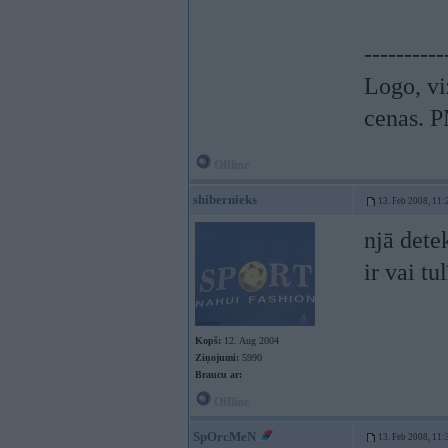
----------
Logo, vi
cenas. P
Offline
shibernieks
13. Feb 2008, 11:
njā dete
ir vai tu
Kopš:
12. Aug 2004
Ziņojumi:
5990
Braucu ar:
Offline
SpOrcMeN
13. Feb 2008, 11: