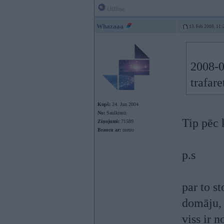
Offline
Whazaaa
13. Feb 2008, 11:
2008-0
trafar
Kopš:
24. Jun 2004
No:
Saulkrasti
Tip pēc 
Ziņojumi:
71589
Braucu ar:
metro
p.s
par to s
domāju, 
viss ir 