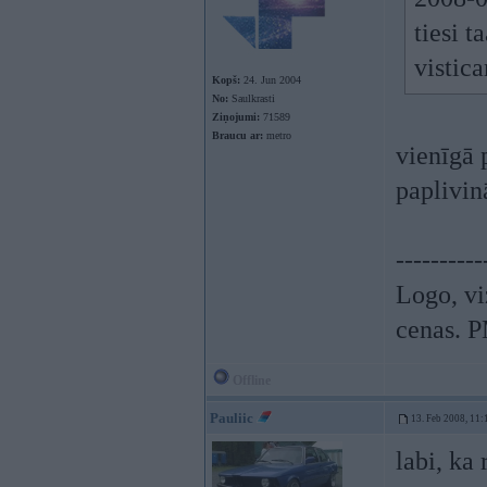
tiesi t
vistic
Kopš:
24. Jun 2004
No:
Saulkrasti
Ziņojumi:
71589
Braucu ar:
metro
vienīgā 
paplivin
----------
Logo, vi
cenas. P
Offline
Pauliic
13. Feb 2008, 11:
labi, ka 