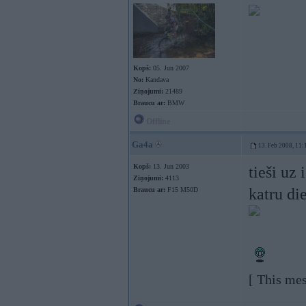
Kopš:
05. Jun 2007
No:
Kandava
Ziņojumi:
21489
Braucu ar:
BMW
Offline
Ga4a
13. Feb 2008, 11:
Kopš:
13. Jun 2003
tieši uz 
Ziņojumi:
4113
katru di
Braucu ar:
F15 M50D
[ This me