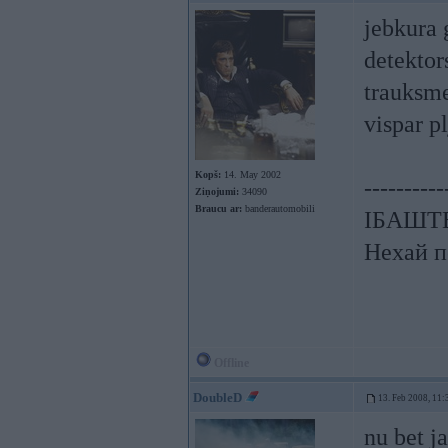
jebkura 
detektor
trauksme
vispar p
Kopš:
14. May 2002
----------
Ziņojumi:
34090
Braucu ar:
banderautomobili
ІБАШТЕ!
Нехай п
Offline
DoubleD
13. Feb 2008, 11:
nu bet j