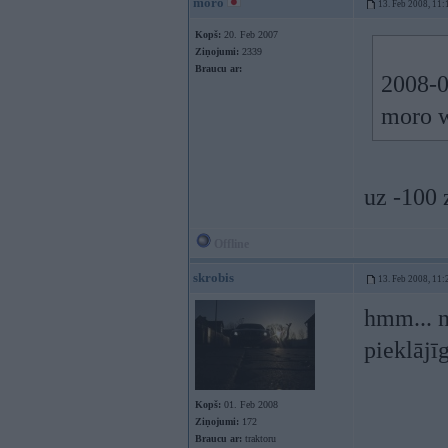
moro
13. Feb 2008, 11:
Kopš:
20. Feb 2007
Ziņojumi:
2339
Braucu ar:
2008-0
moro w
uz -100 
Offline
skrobis
13. Feb 2008, 11:
hmm... ne
pieklājīg
Kopš:
01. Feb 2008
Ziņojumi:
172
Braucu ar:
traktoru