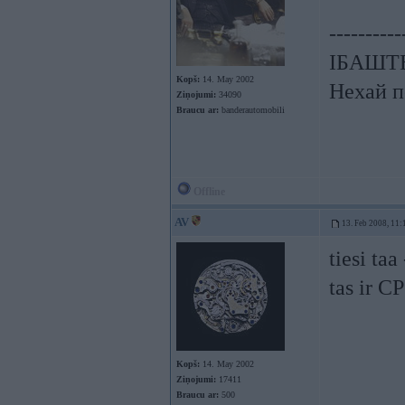
----------
ІБАШТЕ!
Kopš:
14. May 2002
Нехай п
Ziņojumi:
34090
Braucu ar:
banderautomobili
Offline
AV
13. Feb 2008, 11:
tiesi taa
tas ir C
Kopš:
14. May 2002
Ziņojumi:
17411
Braucu ar:
500