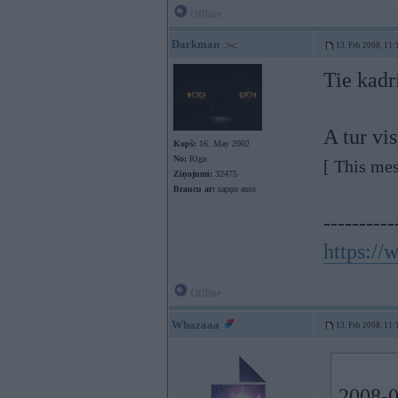
Offline
Darkman
13. Feb 2008, 11:
Tie kadr
A tur vi
Kopš:
16. May 2002
No:
Rīga
[ This me
Ziņojumi:
32475
Braucu ar:
sapņu auto
----------
https:/
Offline
Whazaaa
13. Feb 2008, 11:
2008-0