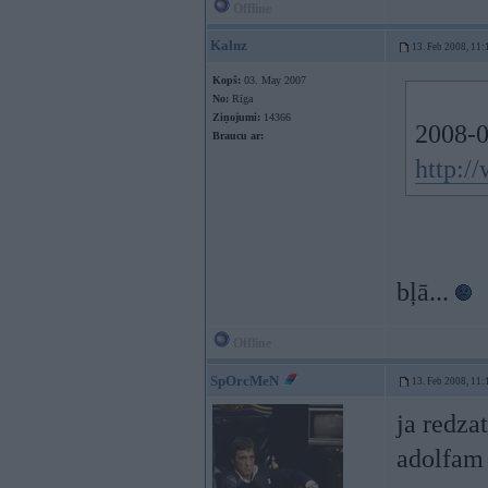
Offline
Kalnz
13. Feb 2008, 11:
Kopš:
03. May 2007
No:
Rīga
Ziņojumi:
14366
2008-0
Braucu ar:
http:
bļā...
Offline
SpOrcMeN
13. Feb 2008, 11:
ja redza
adolfam 