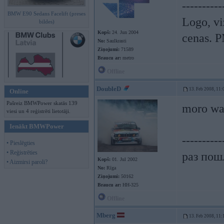
----------
BMW E90 Sedans Facelift (preses
Logo, vi
bildes)
Kopš:
24. Jun 2004
cenas. P
No:
Saulkrasti
Ziņojumi:
71589
Braucu ar:
metro
Offline
DoubleD
13. Feb 2008, 11:
Online
Pašreiz BMWPower skatās 139
moro wa
viesi un 4 reģistrēti lietotāji.
Ienākt BMWPower
----------
• Pieslēgties
• Reģistrēties
раз пошл
Kopš:
01. Jul 2002
• Aizmirsi paroli?
No:
Rīga
Ziņojumi:
50162
Braucu ar:
HH-325
Offline
Mberg
13. Feb 2008, 11: