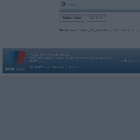
Offline
Jauna tēma
Atbildēt
Moderatori:
968-jk
,
AV
,
AiwaShuraLLP
,
GirtzB
,
Lafter
Vortāls BMWPower.lv darbojas
kopš 2002. gada 14. maija. Tas nav auto klubs un nav saistīts ar
Galvena
|
Fo
BMW AG.
Par BMWPower
|
Kontakti
|
Reklāma