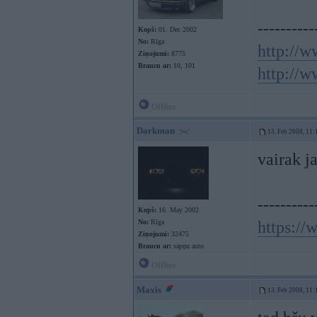
----------
Kopš:
01. Dec 2002
No:
Rīga
http://w
Ziņojumi:
8775
Braucu ar:
10, 101
http://w
Offline
Darkman
13. Feb 2008, 11:
vairak j
----------
Kopš:
16. May 2002
No:
Rīga
https:/
Ziņojumi:
32475
Braucu ar:
sapņu auto
Offline
Maxis
13. Feb 2008, 11: