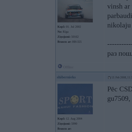
vinsh ar
parbaudi
nikolaju
Kopš:
01. Jul 2002
No:
Rīga
Ziņojumi:
50162
Braucu ar:
HH-325
----------
раз пошл
Offline
shibernieks
13. Feb 2008, 11:
Pēc CSDD
gu7509,
Kopš:
12. Aug 2004
Ziņojumi:
5990
Braucu ar: