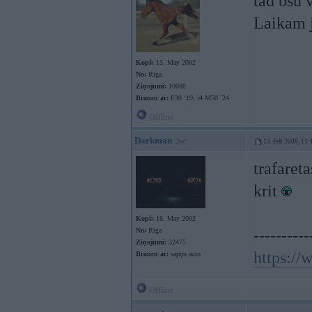
tad bšu
Laikam j
Kopš:
15. May 2002
No:
Rīga
Ziņojumi:
10088
Braucu ar:
F30 ‘19; i4 M50 `24
Offline
Darkman
13. Feb 2008, 11:
trafaret
krit
Kopš:
16. May 2002
No:
Rīga
----------
Ziņojumi:
32475
https:/
Braucu ar:
sapņu auto
Offline