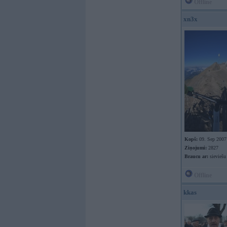
Offline
xn3x
Kopš:
09. Sep 2007
Ziņojumi:
2827
Braucu ar:
sieviešu
Offline
kkas