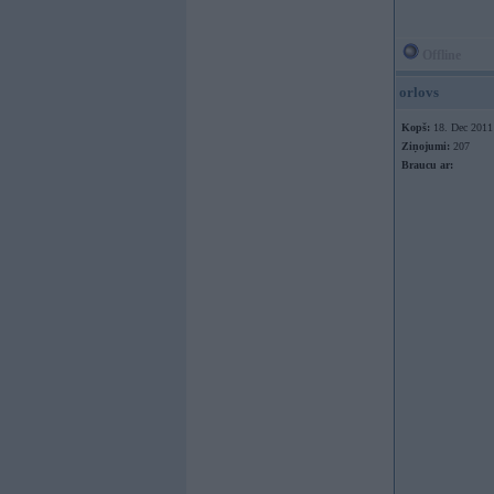
Offline
orlovs
Kopš:
18. Dec 2011
Ziņojumi:
207
Braucu ar: