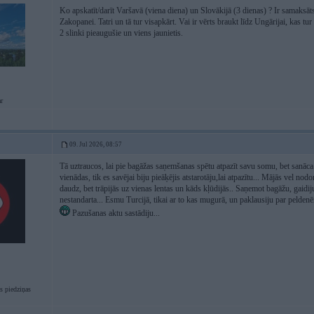
Ko apskatīt/darīt Varšavā (viena diena) un Slovākijā (3 dienas) ? Ir samaksāt
Zakopanei. Tatri un tā tur visapkārt. Vai ir vērts braukt līdz Ungārijai, kas tu
2 slinki pieaugušie un viens jaunietis.
r
09. Jul 2026, 08:57
Tā uztraucos, lai pie bagāžas saņemšanas spētu atpazīt savu somu, bet sanāca
vienādas, tik es savējai biju pieāķējis atstarotāju,lai atpazītu... Mājās vel
daudz, bet trāpijās uz vienas lentas un kāds kļūdijās.. Saņemot bagāžu, gaidij
nestandarta... Esmu Turcijā, tikai ar to kas mugurā, un paklausiju par peldenē
Pazušanas aktu sastādiju...
s piedziņas