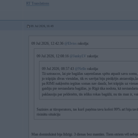
RT Translations
09. Jul 2026, 16:49
09 Jul 2026, 12:42:36
@Elviss
rakstīja:
09 Jul 2026, 12:08:16
@JankyLV
rakstīja:
09 Jul 2026, 08:57:43
@Nello
rakstīja:
Tā uztraucos, lai pie bagāžas saņemšanas spētu atpazīt savu somu,
jo trāpijās divas vienādas, tik es savējai biju pieāķējis atstarotāju,
pa RIMI nakļenēm iegūtas somas nav daudz, bet trāpijās uz vienas
gaidiju pie nestandarta bagāžas, jo Rīgā tika nodota, kā nestandart
paklausiju par peldenēm, tās ieliku rokas bagāžā, nu tās man ir, va
Sazinies ar tūroperatoru, tas kurš paņēma tavu koferi 99% arī bija tavā 
risinātu situāciju
Man dominikānā bija līdzīgi. 3 dienas bez mantām. Tiem otriem vēl nebija