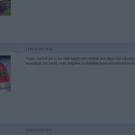
09. Jul 2026, 00:02
Vispār vislabāk par to kur kādu bagāžu likt vislabāk lasīt biļetei klāt nākoša
informacija, bet izmēri, svari, ietilpības un blablabla katrai aviosabiedrībai dr
09. Jul 2026, 00:37