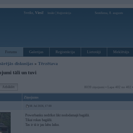
Sveiks,
Viesi!
|
Sestdiena, 8. augusts
Ienākt
Reģistrācija
Forums
Galerijas
Reģistrācija
Lietotāji
Meklētājs
pārējās diskusijas
»
Tērzētava
jumi tāli un tuvi
Atbildēt
8039 ziņojumi • Lapa 402 no 402 
Ziņojums
08. Jul 2026, 17:00
Powerbanku nedrīkst likt nododamajā bagāžā.
Tikai rokas bagāžā.
Tas ir tā ir jau labu laiku.