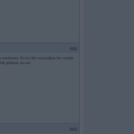
#8022
jos noteikumos. Ko kur likt visticamākais būs vienāda
ošāk jārēķinās, ka savi.
#8023