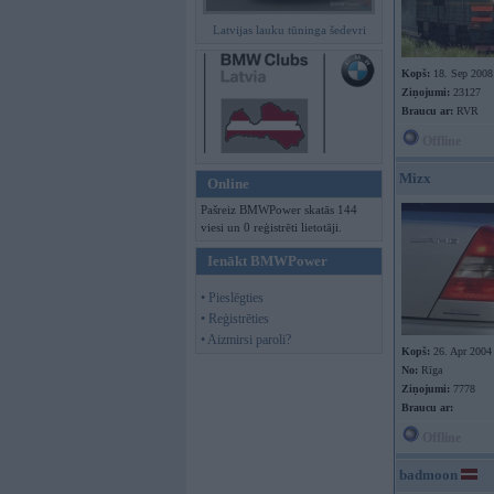
Latvijas lauku tūninga šedevri
Kopš:
18. Sep 2008
Ziņojumi:
23127
Braucu ar:
RVR
Offline
Mizx
Online
Pašreiz BMWPower skatās 144
viesi un 0 reģistrēti lietotāji.
Ienākt BMWPower
• Pieslēgties
• Reģistrēties
• Aizmirsi paroli?
Kopš:
26. Apr 2004
No:
Rīga
Ziņojumi:
7778
Braucu ar:
Offline
badmoon