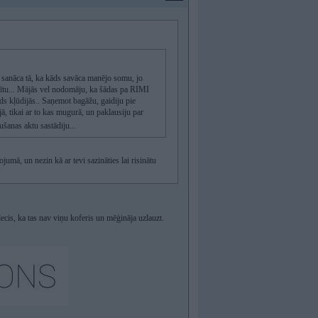
t sanāca tā, ka kāds savāca manējo somu, jo
tpazītu... Mājās vel nodomāju, ka šādas pa RIMI
ds kļūdijās.. Saņemot bagāžu, gaidiju pie
ā, tikai ar to kas mugurā, un paklausiju par
šanas aktu sastādiju...
jumā, un nezin kā ar tevi sazināties lai risinātu
cis, ka tas nav viņu koferis un mēģināja uzlauzt.