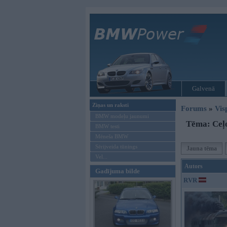
Galvenā
Ziņas un raksti
Forums
»
Vis
BMW modeļu jaunumi
Tēma: Ceļo
BMW testi
Mēneša BMW
Sērijveida tūnings
Jauna tēma
Vel...
Autors
Gadījuma bilde
RVR