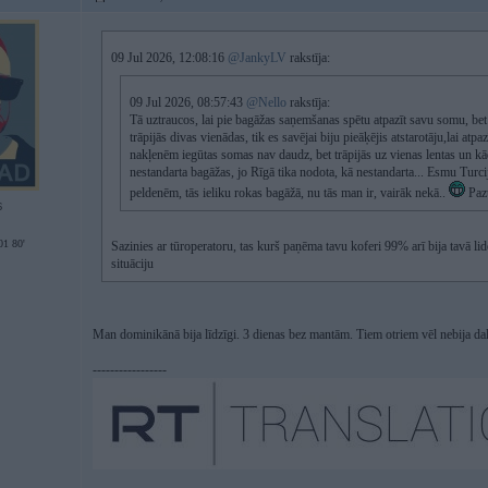
09 Jul 2026, 12:08:16
@JankyLV
rakstīja:
09 Jul 2026, 08:57:43
@Nello
rakstīja:
Tā uztraucos, lai pie bagāžas saņemšanas spētu atpazīt savu somu, be
trāpijās divas vienādas, tik es savējai biju pieāķējis atstarotāju,lai a
nakļenēm iegūtas somas nav daudz, bet trāpijās uz vienas lentas un kā
nestandarta bagāžas, jo Rīgā tika nodota, kā nestandarta... Esmu Turcij
peldenēm, tās ieliku rokas bagāžā, nu tās man ir, vairāk nekā..
Pazu
6
1 80'
Sazinies ar tūroperatoru, tas kurš paņēma tavu koferi 99% arī bija tavā lido
situāciju
Man dominikānā bija līdzīgi. 3 dienas bez mantām. Tiem otriem vēl nebija dale
-----------------