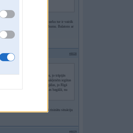
 vēta.
rīt. Kautvai termālo avotu un akvaparku tur ir vairāk
i un tā. Daudz vīna, paprikas u.c. labumu. Balatons ar
#8028
āca tā, ka kāds savāca manējo somu, jo trāpijās
Mājās vel nodomāju, ka šādas pa RIMI nakļenēm iegūtas
 bagāžu, gaidiju pie nestandarta bagāžas, jo Rīgā
klausiju par peldenēm, tās ieliku rokas bagāžā, nu
, un nezin kā ar tevi sazināties lai risinātu situāciju
#8029