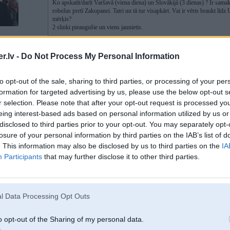
Ko apskatīt/darīt Varšavā (viena diena) un Slovākijā (3 dienas) ? Ir samak
robežas pretī Zakopanei. Tatri un tā tur visapkārt. Vai ir vērts braukt līdz 
mērķis?
2 slinki pieaugušie un viens jaunietis.
Varšavā man palicis atmiņā konumistu lielumānijas Palace of Culture and Scie
.lv -
Do Not Process My Personal Information
diezgan depresīvi wow.
Pie Zakopanes šis ir
, ja ir labs laiks
https://chodnikkorunamistromov.s
Protams Morskoe oko bomba (tikai, ja salulains), bet noteikti vienu virzienu v
to opt-out of the sale, sharing to third parties, or processing of your per
nekāds vieglais pasākums, ja būsiet gājuši apkārt ezeram.
formation for targeted advertising by us, please use the below opt-out s
Var vēl uzbraukt pašā Tatru virsotnē, bet meh un dārgi, ja nestaigā pa takām.
r selection. Please note that after your opt-out request is processed y
eing interest-based ads based on personal information utilized by us or
disclosed to third parties prior to your opt-out. You may separately opt-
losure of your personal information by third parties on the IAB’s list of
09. Jul 2026, 10:47
. This information may also be disclosed by us to third parties on the
IA
Participants
that may further disclose it to other third parties.
09 Jul 2026, 09:10:57
@xn3x
rakstīja:
09 Jul 2026, 00:37:53
@badmoon
rakstīja:
Ko apskatīt/darīt Varšavā (viena diena) un Slovākijā (3 dienas) ? Ir s
l Data Processing Opt Outs
pie robežas pretī Zakopanei. Tatri un tā tur visapkārt. Vai ir vērts brauk
galvaspilsēta nav mērķis?
2 slinki pieaugušie un viens jaunietis.
o opt-out of the Sharing of my personal data.