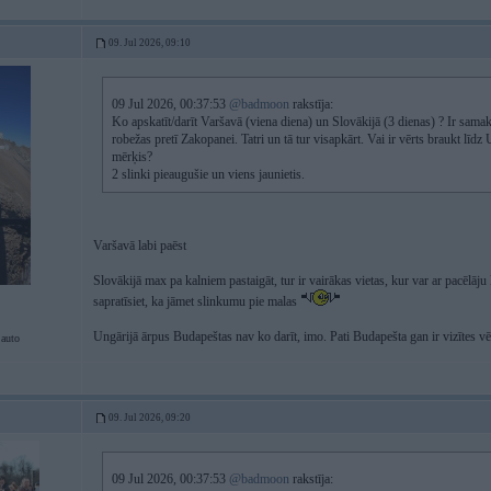
09. Jul 2026, 09:10
09 Jul 2026, 00:37:53
@badmoon
rakstīja:
Ko apskatīt/darīt Varšavā (viena diena) un Slovākijā (3 dienas) ? Ir samak
robežas pretī Zakopanei. Tatri un tā tur visapkārt. Vai ir vērts braukt līdz 
mērķis?
2 slinki pieaugušie un viens jaunietis.
Varšavā labi paēst
Slovākijā max pa kalniem pastaigāt, tur ir vairākas vietas, kur var ar pacēlāju
sapratīsiet, ka jāmet slinkumu pie malas
Ungārijā ārpus Budapeštas nav ko darīt, imo. Pati Budapešta gan ir vizītes vē
 auto
09. Jul 2026, 09:20
09 Jul 2026, 00:37:53
@badmoon
rakstīja: