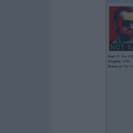
Kopš:
02. May 200
Ziņojumi:
22946
Braucu ar:
VAZ 210