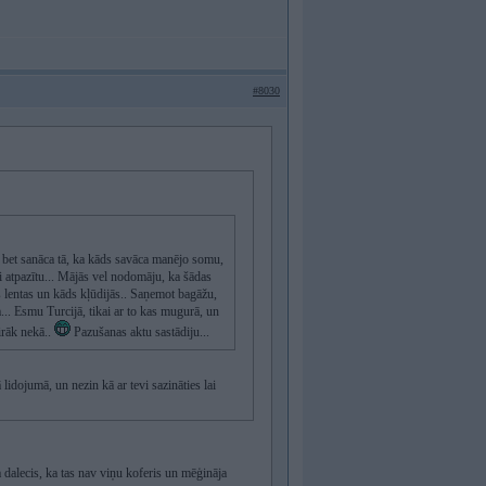
#8030
 bet sanāca tā, ka kāds savāca manējo somu,
lai atpazītu... Mājās vel nodomāju, ka šādas
 lentas un kāds kļūdijās.. Saņemot bagāžu,
a... Esmu Turcijā, tikai ar to kas mugurā, un
irāk nekā..
Pazušanas aktu sastādiju...
lidojumā, un nezin kā ar tevi sazināties lai
 dalecis, ka tas nav viņu koferis un mēģināja