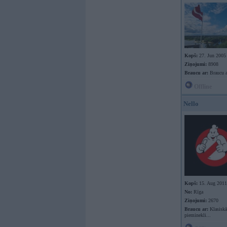
Kopš:
27. Jun 2005
Ziņojumi:
8908
Braucu ar:
Braucu a
Offline
Nello
Kopš:
15. Aug 2011
No:
Rīga
Ziņojumi:
2670
Braucu ar:
Klasiskā
pieminekli...