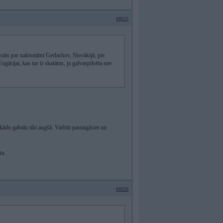
#8025
sāts par naktsmītni Gerlachov, Slovākijā, pie
Ungārijai, kas tur ir skatāms, ja galvaspilsēta nav
 kādu gabalu tikt augšā. Varbūt pastaigāsiet un
ta.
#8026