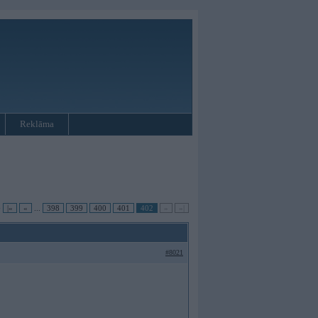
Reklāma
•
|«
«
...
398
399
400
401
402
»
»|
#8021