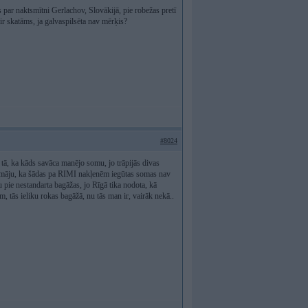
s par naktsmītni Gerlachov, Slovākijā, pie robežas pretī
r ir skatāms, ja galvaspilsēta nav mērķis?
#8024
 tā, ka kāds savāca manējo somu, jo trāpijās divas
 nodomāju, ka šādas pa RIMI nakļenēm iegūtas somas nav
u pie nestandarta bagāžas, jo Rīgā tika nodota, kā
m, tās ieliku rokas bagāžā, nu tās man ir, vairāk nekā..