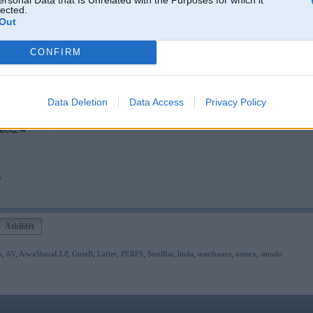
05. Dec 2010, 12:45
lected.
Out
04 Dec 2010, 22:35:23 Marta_22 rakstīja:
CONFIRM
Tosola līmenis?
Data Deletion
Data Access
Privacy Policy
Da viss ir ok ar tosolu, nesaprotu kas un kaa, grizot reostatu lai puw siltaku
reostatu no augsta us iltu nekas ari nemainas
0
Atbildēt
k
,
AV
,
AiwaShuraLLP
,
GirtzB
,
Lafter
,
PERFS
,
SteelRat
,
linda
,
marihuans
,
noisex
,
smudo