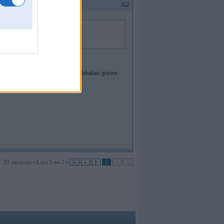
#23
 un vairak nekas nemainas, un pats labakais griezot
23 ziņojumi • Lapa 2 no 2 •
|«
«
1
2
»
»|