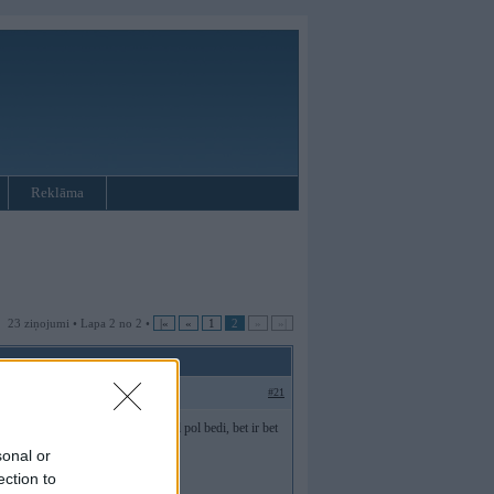
Reklāma
23 ziņojumi • Lapa 2 no 2 •
|«
«
1
2
»
»|
#21
silto gaisu bet ne stipri tas ta vēl pol bedi, bet ir bet
sonal or
ection to