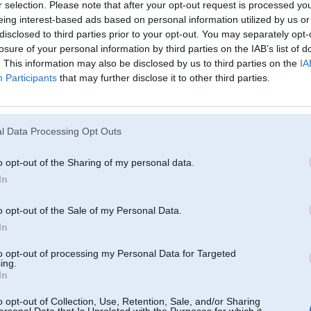
r selection. Please note that after your opt-out request is processed y
eing interest-based ads based on personal information utilized by us or
disclosed to third parties prior to your opt-out. You may separately opt-
losure of your personal information by third parties on the IAB’s list of
. This information may also be disclosed by us to third parties on the
IA
Participants
that may further disclose it to other third parties.
0
l Data Processing Opt Outs
04. Dec 2010, 22:35
o opt-out of the Sharing of my personal data.
Tosola līmenis?
In
o opt-out of the Sale of my Personal Data.
In
to opt-out of processing my Personal Data for Targeted
ing.
In
0
o opt-out of Collection, Use, Retention, Sale, and/or Sharing
ersonal Data that Is Unrelated with the Purposes for which it