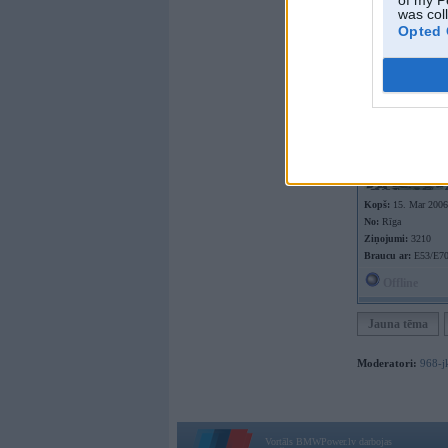
LG
was col
Opted 
Kopš:
15. Mar 2006
No:
Rīga
Ziņojumi:
3210
Braucu ar:
E53/E7
Offline
Jauna tēma
Moderatori:
968-j
Vortāls BMWPower.lv darbojas