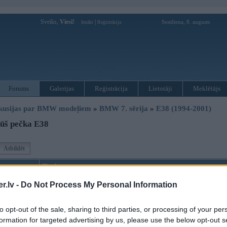
Sveiks,
Viesi!
|
Sestdiena, 8. augusts
Ienākt
Reģistrācija
Forums
Galerijas
Reģistrācija
Lietotāji
Meklētājs
kusijas par BMW modeļiem
»
BMW 7. sērija
»
E38 (1994-2001)
ūš pečka E38
Atbildēt
Ziņojums
04. Dec 2010, 22:14
.lv -
Do Not Process My Personal Information
Jautjums ir tads, pe4ka parastā nav klima bet ar roku grozāmā, lieta tāda ka pūš 
ļoti vāji siltu gaisu , kas par problēmu?
to opt-out of the sale, sharing to third parties, or processing of your per
formation for targeted advertising by us, please use the below opt-out s