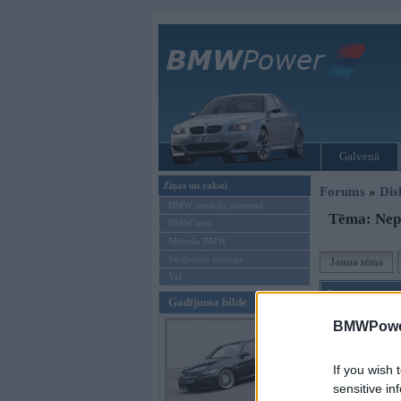
Galvenā
Ziņas un raksti
Forums
»
Dis
BMW modeļu jaunumi
Tēma: Nep
BMW testi
Mēneša BMW
Sērijveida tūnings
Jauna tēma
Vel...
Autors
Gadījuma bilde
LG
BMWPower
If you wish 
sensitive in