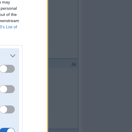
ou may
 personal
out of the
 downstream
B’s List of
#22