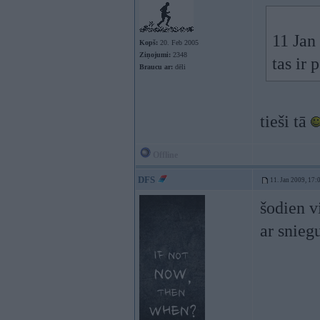
11 Jan
Kopš:
20. Feb 2005
Ziņojumi:
2348
tas ir 
Braucu ar:
dēli
tieši tā
Offline
DFS
11. Jan 2009, 17:
šodien v
ar sniegu