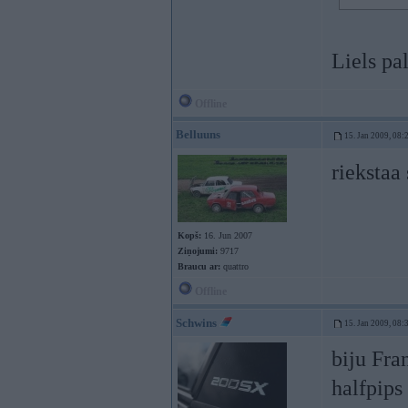
Liels pa
Offline
Belluuns
15. Jan 2009, 08:
rieksta
Kopš:
16. Jun 2007
Ziņojumi:
9717
Braucu ar:
quattro
Offline
Schwins
15. Jan 2009, 08:
biju Fra
halfpips