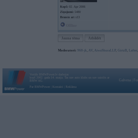
Kopš:
02. Apr 2006
Ziņojumi:
5480
Braucu ar:
s13
Offline
Jauna tēma
Atbildēt
Moderatori:
968-jk
,
AV
,
AiwaShuraLLP
,
GirtzB
,
Lafter
Vortāls BMWPower.lv darbojas
kopš 2002. gada 14. maija. Tas nav auto klubs un nav saistīts ar
Galvena
|
Fo
BMW AG.
Par BMWPower
|
Kontakti
|
Reklāma