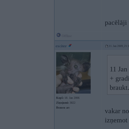
pacēlāji
Offline
exciter
11. Jan 2009, 21:
11 Jan
+ gradi
braukt
Kopš:
18. Jan 2006
Ziņojumi:
3822
Braucu ar:
vakar no
izņemot 