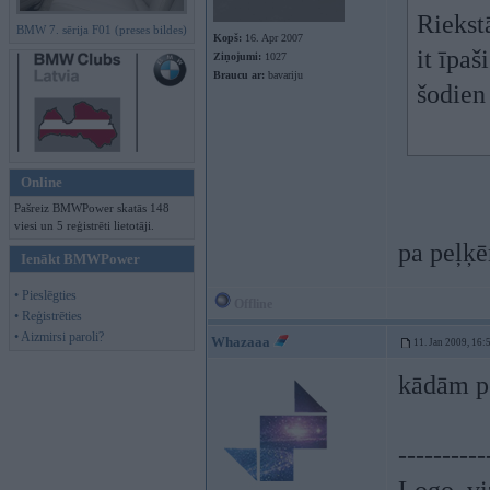
Riekst
BMW 7. sērija F01 (preses bildes)
Kopš:
16. Apr 2007
it īpa
Ziņojumi:
1027
Braucu ar:
bavariju
šodien
Online
Pašreiz BMWPower skatās 148
viesi un 5 reģistrēti lietotāji.
pa peļķ
Ienākt BMWPower
• Pieslēgties
Offline
• Reģistrēties
• Aizmirsi paroli?
Whazaaa
11. Jan 2009, 16:
kādām pe
----------