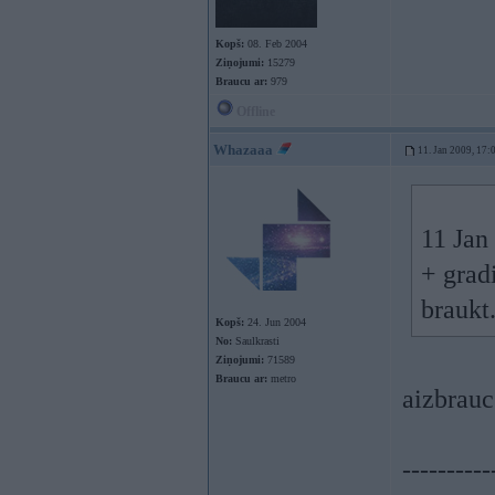
Kopš:
08. Feb 2004
Ziņojumi:
15279
Braucu ar:
979
Offline
Whazaaa
11. Jan 2009, 17:
11 Jan
+ gradi
braukt
Kopš:
24. Jun 2004
No:
Saulkrasti
Ziņojumi:
71589
Braucu ar:
metro
aizbrauc 
----------