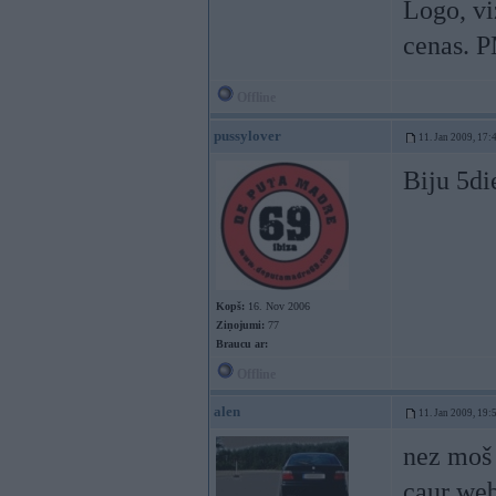
Logo, vi
cenas. P
Offline
pussylover
11. Jan 2009, 17:
Biju 5di
Kopš:
16. Nov 2006
Ziņojumi:
77
Braucu ar:
Offline
alen
11. Jan 2009, 19:
nez moš 
caur web