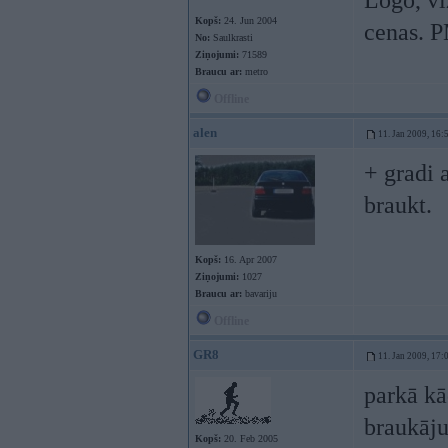
Logo, vi
Kopš:
24. Jun 2004
cenas. P
No:
Saulkrasti
Ziņojumi:
71589
Braucu ar:
metro
Offline
alen
11. Jan 2009, 16:
+ gradi a
braukt.
Kopš:
16. Apr 2007
Ziņojumi:
1027
Braucu ar:
bavariju
Offline
GR8
11. Jan 2009, 17:
parkā kā
braukāju
Kopš:
20. Feb 2005