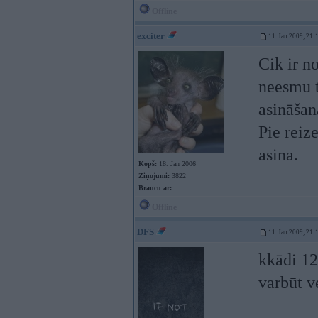
Offline
exciter
11. Jan 2009, 21:
Cik ir n
neesmu t
asināšan
Pie reiz
asina.
Kopš:
18. Jan 2006
Ziņojumi:
3822
Braucu ar:
Offline
DFS
11. Jan 2009, 21:
kkādi 12
varbūt v