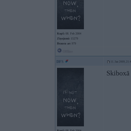
Kopš:
08. Feb 2004
Ziņojumi:
15279
Braucu ar:
979
Offline
DFS
11. Jan 2009, 21:
Skiboxā 
Kopš:
08. Feb 2004