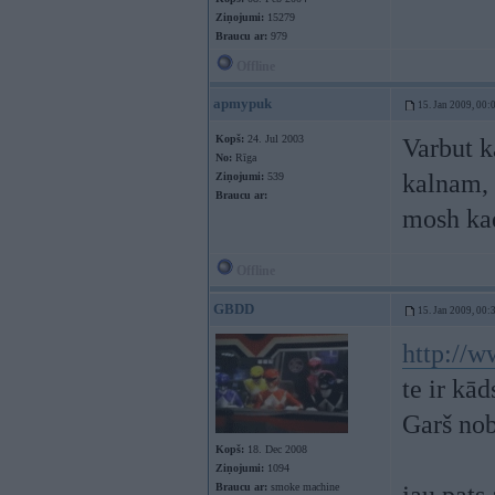
Ziņojumi:
15279
Braucu ar:
979
Offline
apmypuk
15. Jan 2009, 00:
Kopš:
24. Jul 2003
Varbut k
No:
Rīga
kalnam, 
Ziņojumi:
539
Braucu ar:
mosh ka
Offline
GBDD
15. Jan 2009, 00:
http://w
te ir kād
Garš nob
Kopš:
18. Dec 2008
Ziņojumi:
1094
Braucu ar:
smoke machine