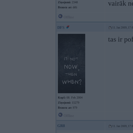
vairāk n
Ziņojumi:
2348
Braucu ar:
dēli
Offline
DFS
11. Jan 2009, 17:
tas ir po
Kopš:
08. Feb 2004
Ziņojumi:
15279
Braucu ar:
979
Offline
GR8
11. Jan 2009, 17: