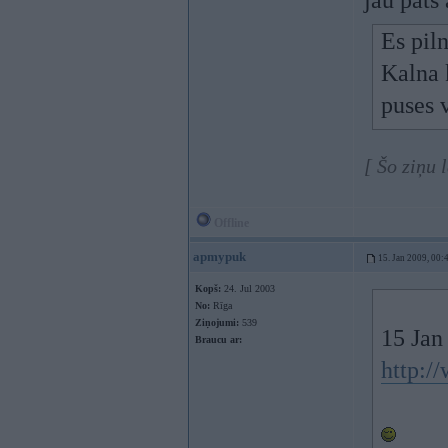
jau pats
Es pil
Kalna 
puses v
[ Šo ziņu
Offline
apmypuk
15. Jan 2009, 00:
Kopš:
24. Jul 2003
No:
Rīga
Ziņojumi:
539
15 Jan
Braucu ar:
http:/