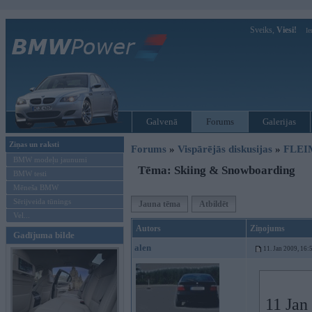
Sveiks,
Viesi!
Ie
Galvenā
Forums
Galerijas
Ziņas un raksti
Forums
»
Vispārējās diskusijas
»
FLEI
BMW modeļu jaunumi
Tēma: Skiing & Snowboarding
BMW testi
Mēneša BMW
Sērijveida tūnings
Jauna tēma
Atbildēt
Vel...
Autors
Ziņojums
Gadījuma bilde
alen
11. Jan 2009, 16:
11 Jan