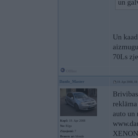
un gal
Un kaada
aizmugur
70Ls zj
Offline
Danfo_Master
19. Apr 2008, 18
Brivibas
reklāma
auto un 
Kopš:
19. Apr 2008
www.dan
No:
Rīga
Ziņojumi:
7
XENON.K
Braucu ar:
blonde