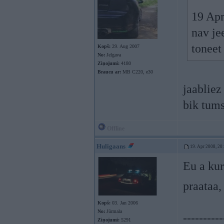
19 Apr
nav je
tonee
Kopš:
29. Aug 2007
No:
Jelgava
Ziņojumi:
4180
Braucu ar:
MB C220, e30
jaabliez
bik tums
Offline
Huligaans
19. Apr 2008, 20
Eu a ku
praataa,
Kopš:
03. Jan 2006
No:
Jūrmala
----------
Ziņojumi:
5291