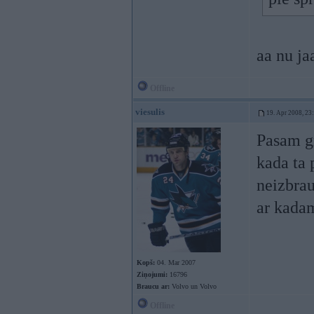
aa nu jaa
Offline
viesulis
19. Apr 2008, 23
Pasam gr
kada ta 
neizbra
ar kada
Kopš:
04. Mar 2007
Ziņojumi:
16796
Braucu ar:
Volvo un Volvo
Offline