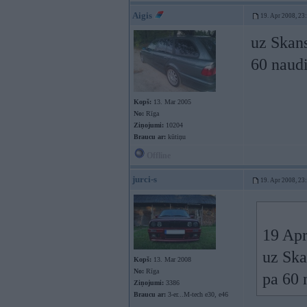
Aigis
19. Apr 2008, 23
uz Skans
60 naud
Kopš:
13. Mar 2005
No:
Rīga
Ziņojumi:
10204
Braucu ar:
kūtiņu
Offline
jurci-s
19. Apr 2008, 23
19 Apr
uz Ska
Kopš:
13. Mar 2008
No:
Rīga
pa 60 
Ziņojumi:
3386
Braucu ar:
3-er...M-tech e30, e46