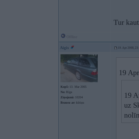
Tur kaut
Offline
Aigis
19. Apr 2008, 23
19 Apr
Kopš:
13. Mar 2005
No:
Rīga
19 Ap
Ziņojumi:
10204
Braucu ar:
kūtiņu
uz S
nolī