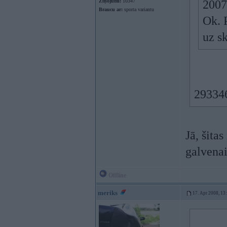
Ziņojumi:
10347
2007
Braucu ar:
sporta variantu
Ok. 
uz sk
293346
Jā, šita
galvenai
Offline
meriks
17. Apr 2008, 13