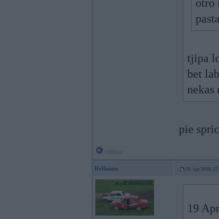
otro 
past
tjipa l
bet la
nekas 
pie spri
Offline
Belluuns
19. Apr 2008, 22
19 Apr