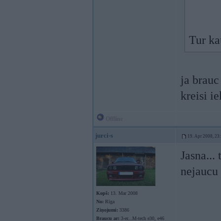
Tur ka
ja brauc
kreisi ie
Offline
jurci-s
19. Apr 2008, 23
Jasna...
nejaucu
Kopš:
13. Mar 2008
No:
Rīga
Ziņojumi:
3386
Braucu ar:
3-er...M-tech e30, e46