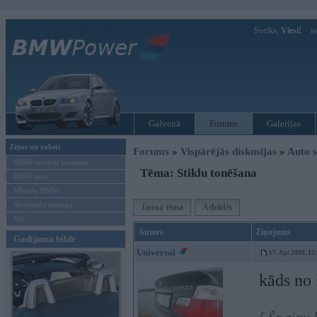
Sveiks,
Viesi!
Ie
Galvenā
Forums
Galerijas
Ziņas un raksti
Forums
»
Vispārējās diskusijas
»
Auto s
BMW modeļu jaunumi
Tēma: Stiklu tonēšana
BMW testi
Mēneša BMW
Sērijveida tūnings
Jauna tēma
Atbildēt
Vel...
Autors
Ziņojums
Gadījuma bilde
Universal
17. Apr 2008, 13
kāds no 