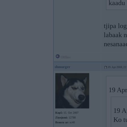
kaadu 
tjipa lo
labaak 
nesanaa
Offline
shmurger
19. Apr 2008, 22
19 Apr
19 A
Kopš:
15. Oct 2007
Ziņojumi:
12788
Ko tu
Braucu ar:
xc40