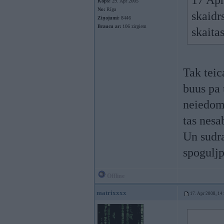
17 Apr
Kopš:
29. Apr 2005
No:
Rīga
skaidr
Ziņojumi:
8446
Braucu ar:
106 zirgiem
skaita
Tak teic
buus pa 
neiedoma
tas nesa
Un sudra
spoguljp
Offline
matrixxxx
17. Apr 2008, 14