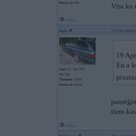
Braucu ar:
e34
Viss ko 
Offline
Aigis
19. Apr 2008, 20
19 Apr
Eu a k
Kopš:
13. Mar 2005
No:
Rīga
praata
Ziņojumi:
10204
Braucu ar:
kūtiņu
pamēģin
tiem kas
Offline