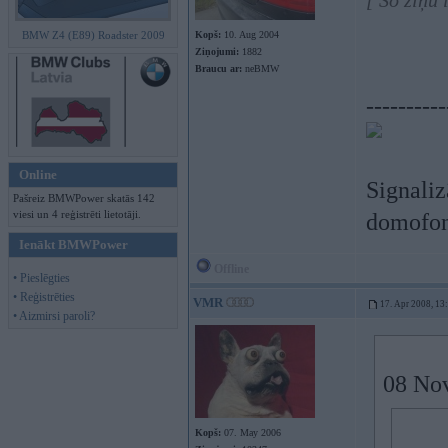
[ Šo ziņu
BMW Z4 (E89) Roadster 2009
Kopš:
10. Aug 2004
Ziņojumi:
1882
Braucu ar:
neBMW
----------
Online
Signaliz
Pašreiz BMWPower skatās 142
viesi un 4 reģistrēti lietotāji.
domofoni
Ienākt BMWPower
Offline
• Pieslēgties
• Reģistrēties
VMR
17. Apr 2008, 13
• Aizmirsi paroli?
08 Nov
Kopš:
07. May 2006