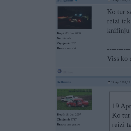
Huligaans
19. Apr 2008, 20
Ko tur s
reizi ta
knifinj
Kopš:
03. Jan 2006
No:
Jūrmala
Ziņojumi:
5291
----------
Braucu ar:
e34
Viss ko 
Offline
Belluuns
19. Apr 2008, 22
19 Apr
Ko tur
Kopš:
16. Jun 2007
Ziņojumi:
9717
reizi 
Braucu ar:
quattro