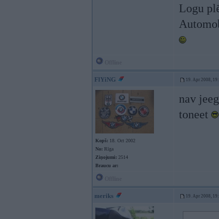
Logu pl
Automobi
Offline
FlYiNG
19. Apr 2008, 19
nav jeeg
toneet
Kopš:
18. Oct 2002
No:
Rīga
Ziņojumi:
2514
Braucu ar:
Offline
meriks
19. Apr 2008, 19