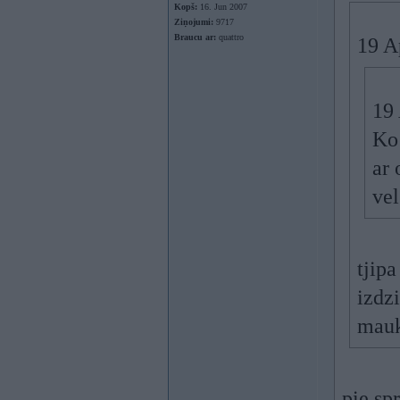
Kopš:
16. Jun 2007
Ziņojumi:
9717
Braucu ar:
quattro
19 A
19 
Ko 
ar 
vel
tjipa
izdz
mauk
pie sp