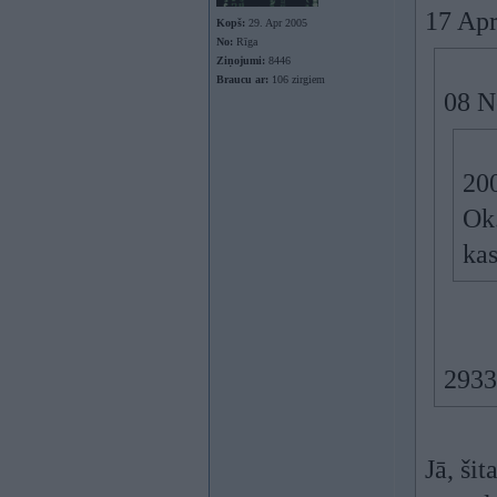
17 Apr
Kopš:
29. Apr 2005
No:
Rīga
Ziņojumi:
8446
Braucu ar:
106 zirgiem
08 N
200
Ok.
kas
2933
Jā, ši