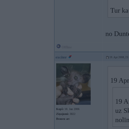
Tur ka
no Dunte
Offline
exciter
19. Apr 2008, 23
19 Apr
19 Ap
uz S
Kopš:
18. Jan 2006
Ziņojumi:
3822
nolī
Braucu ar: