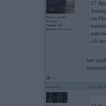
17 Apr
Jautaaj
tas li
Kopš:
29. Aug 2007
No:
Jelgava
toneej
Ziņojumi:
4180
Braucu ar:
MB C220, e30
auto ne
cik ta
nav taad
toneejum
Offline
matrixxxx
17. Apr 2008, 14