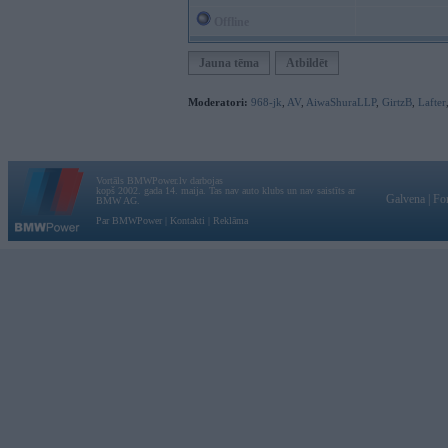
Offline
Jauna tēma
Atbildēt
Moderatori:
968-jk
,
AV
,
AiwaShuraLLP
,
GirtzB
,
Lafter
Vortāls BMWPower.lv darbojas
kopš 2002. gada 14. maija. Tas nav auto klubs un nav saistīts ar
Galvena
|
Fo
BMW AG.
Par BMWPower
|
Kontakti
|
Reklāma