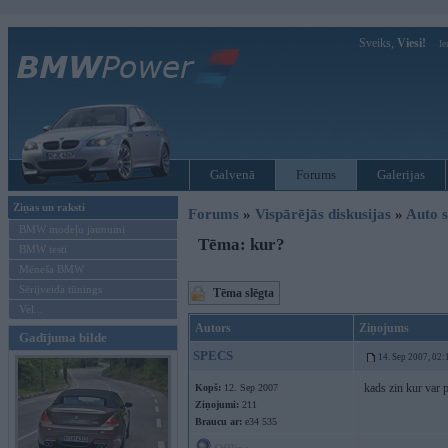
Sveiks,
Viesi!
Ie
Galvenā
Forums
Galerijas
Ziņas un raksti
Forums
»
Vispārējās diskusijas
»
Auto s
BMW modeļu jaunumi
Tēma: kur?
BMW testi
Mēneša BMW
Sērijveida tūnings
Tēma slēgta
Vel...
Autors
Ziņojums
Gadījuma bilde
SPECS
14. Sep 2007, 02:
kads zin kur var p
Kopš:
12. Sep 2007
Ziņojumi:
211
Braucu ar:
e34 535