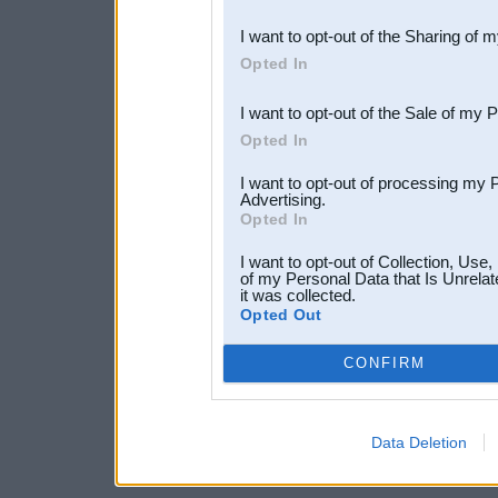
also be disclosed by us to 
I want to opt-out of the Sharing of 
Downstream Participants
th
Opted In
third parties.
I want to opt-out of the Sale of my 
Opted In
I want to opt-out of processing my 
Advertising.
Opted In
I want to opt-out of Collection, Use
of my Personal Data that Is Unrelat
it was collected.
Opted Out
CONFIRM
Data Deletion