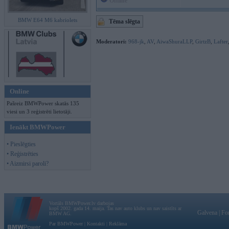
Offline
BMW E64 M6 kabriolets
Tēma slēgta
Moderatori:
968-jk
,
AV
,
AiwaShuraLLP
,
GirtzB
,
Lafter
Online
Pašreiz BMWPower skatās 135
viesi un 3 reģistrēti lietotāji.
Ienākt BMWPower
• Pieslēgties
• Reģistrēties
• Aizmirsi paroli?
Vortāls BMWPower.lv darbojas
kopš 2002. gada 14. maija. Tas nav auto klubs un nav saistīts ar
Galvena
|
Fo
BMW AG.
Par BMWPower
|
Kontakti
|
Reklāma