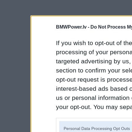
BMWPower.lv -
Do Not Process My
If you wish to opt-out of the
processing of your personal
targeted advertising by us
section to confirm your sel
opt-out request is proces
interest-based ads based o
us or personal information d
your opt-out. You may separ
disclosure of your personal
IAB’s list of downstream pa
Personal Data Processing Opt Outs