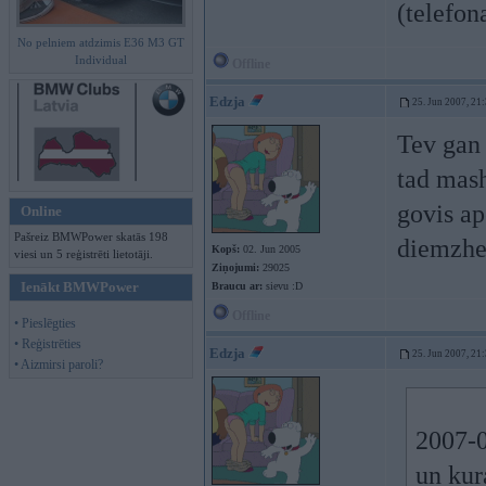
(telefon
No pelniem atdzimis E36 M3 GT
Individual
Offline
Edzja
25. Jun 2007, 21
Tev gan 
tad mash
govis a
Online
Pašreiz BMWPower skatās 198
diemzhee
Kopš:
02. Jun 2005
viesi un 5 reģistrēti lietotāji.
Ziņojumi:
29025
Ienākt BMWPower
Braucu ar:
sievu :D
Offline
• Pieslēgties
• Reģistrēties
Edzja
25. Jun 2007, 21
• Aizmirsi paroli?
2007-0
un kura