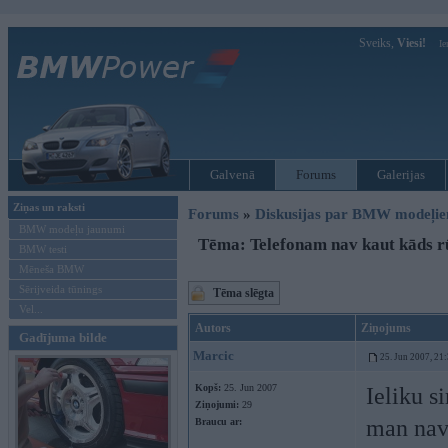
Sveiks,
Viesi!
Ie
Galvenā
Forums
Galerijas
Ziņas un raksti
Forums
»
Diskusijas par BMW modeļi
BMW modeļu jaunumi
Tēma: Telefonam nav kaut kāds r
BMW testi
Mēneša BMW
Sērijveida tūnings
Tēma slēgta
Vel...
Autors
Ziņojums
Gadījuma bilde
Marcic
25. Jun 2007, 21
Kopš:
25. Jun 2007
Ieliku s
Ziņojumi:
29
man nav 
Braucu ar: