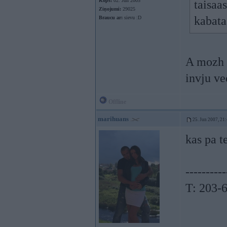
Kopš:
02. Jun 2005
taisaas
Ziņojumi:
29025
kabata
Braucu ar:
sievu :D
A mozh v
invju ve
Offline
marihuans
25. Jun 2007, 21
kas pa t
----------
T: 203-