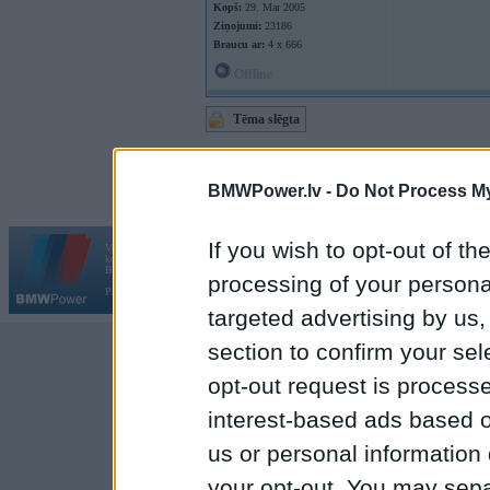
Kopš:
29. Mar 2005
Ziņojumi:
23186
Braucu ar:
4 x 666
Offline
Tēma slēgta
Moderatori:
968-jk
,
AV
,
AiwaShuraLLP
,
GirtzB
,
Lafter
BMWPower.lv -
Do Not Process My
If you wish to opt-out of the
Vortāls BMWPower.lv darbojas
kopš 2002. gada 14. maija. Tas nav auto klubs un nav saistīts ar
Galvena
|
Fo
BMW AG.
processing of your personal
Par BMWPower
|
Kontakti
|
Reklāma
targeted advertising by us
section to confirm your sel
opt-out request is proces
interest-based ads based o
us or personal information d
your opt-out. You may separ