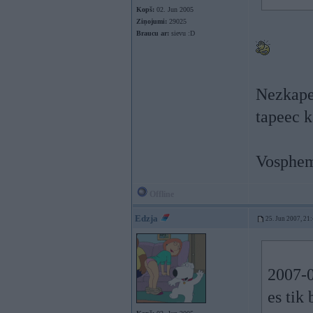
Kopš:
02. Jun 2005
Ziņojumi:
29025
Braucu ar:
sievu :D
Nezkapee
tapeec k
Vosphem
Offline
Edzja
25. Jun 2007, 21
2007-0
es tik 