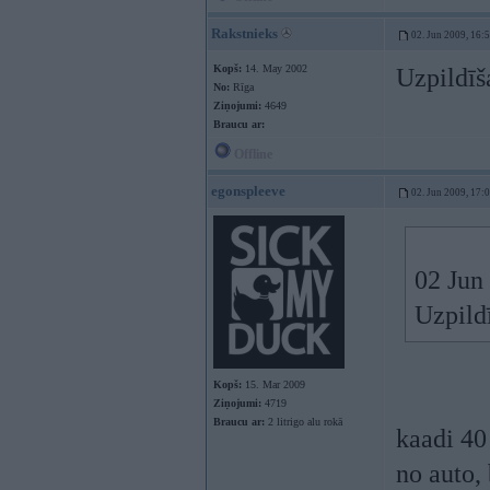
Rakstnieks
02. Jun 2009, 16:
Kopš:
14. May 2002
Uzpildīš
No:
Rīga
Ziņojumi:
4649
Braucu ar:
Offline
egonspleeve
02. Jun 2009, 17:
02 Jun 
Uzpild
Kopš:
15. Mar 2009
Ziņojumi:
4719
Braucu ar:
2 litrigo alu rokā
kaadi 40 
no auto,