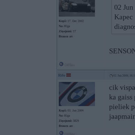
02 Jun 
Kapec 
Kopš:
17. Dec 2002
diagno
No:
Rīga
Ziņojumi:
17
Braucu ar:
SENSO
Offline
Rifo
02. Jun 2009, 16:
cik visp
ka gaiss 
pieliek 
Kopš:
03. Jun 2004
jaapmai
No:
Rīga
Ziņojumi:
3829
Braucu ar:
Offline