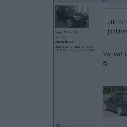
2007-0
jaaizve
Kopš:
31. Jan 2003
No:
Rīga
Ziņojumi:
1832
Braucu ar:
"UAZiku" MJ-3000,
FM-3000, 325 huļigānu AN-3000
Vo, vo! 
----------
Offline