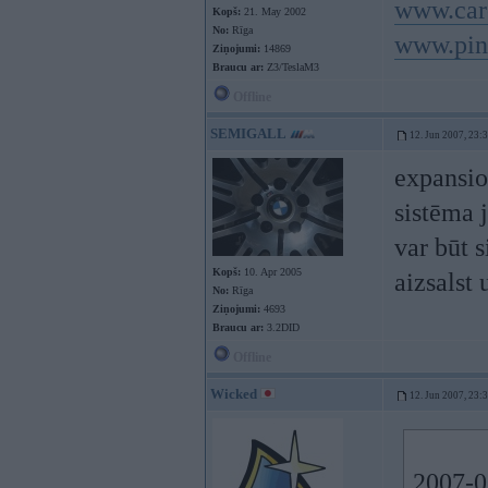
www.car
Kopš:
21. May 2002
No:
Rīga
www.pin
Ziņojumi:
14869
Braucu ar:
Z3/TeslaM3
Offline
SEMIGALL
12. Jun 2007, 23:
expansio
sistēma 
var būt 
Kopš:
10. Apr 2005
aizsalst
No:
Rīga
Ziņojumi:
4693
Braucu ar:
3.2DID
Offline
Wicked
12. Jun 2007, 23:
2007-0