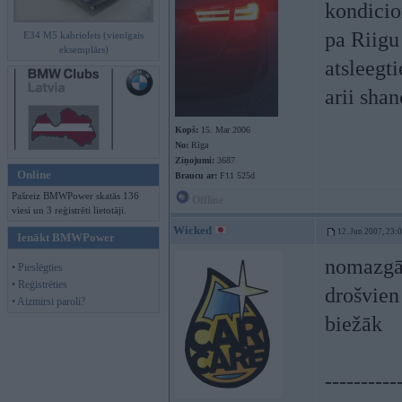
kondicion
pa Riigu
E34 M5 kabriolets (vienīgais
eksemplārs)
atsleegti
arii sha
Kopš:
15. Mar 2006
No:
Rīga
Ziņojumi:
3687
Online
Braucu ar:
F11 525d
Pašreiz BMWPower skatās 136
Offline
viesi un 3 reģistrēti lietotāji.
Wicked
12. Jun 2007, 23:
Ienākt BMWPower
nomazgā 
• Pieslēgties
• Reģistrēties
drošvien
• Aizmirsi paroli?
biežāk
----------