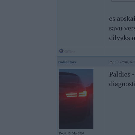
es apska
savu ver
cilvēks 
Offline
radiaators
13. Jun 2007, 14:
Paldies 
diagnost
Kopš:
15. Mar 2006