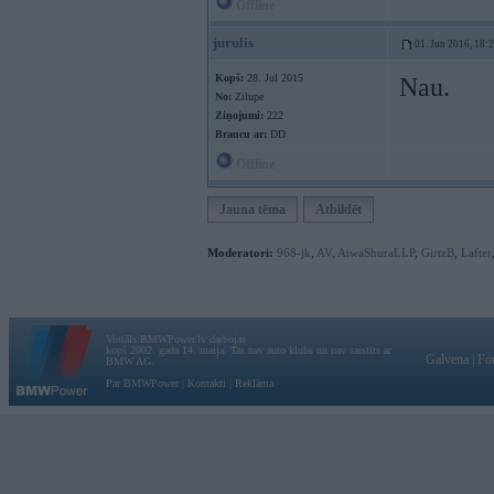
Offline
jurulis
01. Jun 2016, 18:
Kopš:
28. Jul 2015
Nau.
No:
Zilupe
Ziņojumi:
222
Braucu ar:
DD
Offline
Jauna tēma
Atbildēt
Moderatori:
968-jk
,
AV
,
AiwaShuraLLP
,
GirtzB
,
Lafter
Vortāls BMWPower.lv darbojas
kopš 2002. gada 14. maija. Tas nav auto klubs un nav saistīts ar
Galvena
|
Fo
BMW AG.
Par BMWPower
|
Kontakti
|
Reklāma