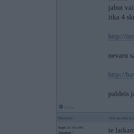
jabut va
itka 4 sk
http://
nevaru s
http://
paldeis j
Offline
Matrixlv
04. Jun 2009, 16:
Kopš:
28. Feb 2009
te laika
Ziņojumi:
7