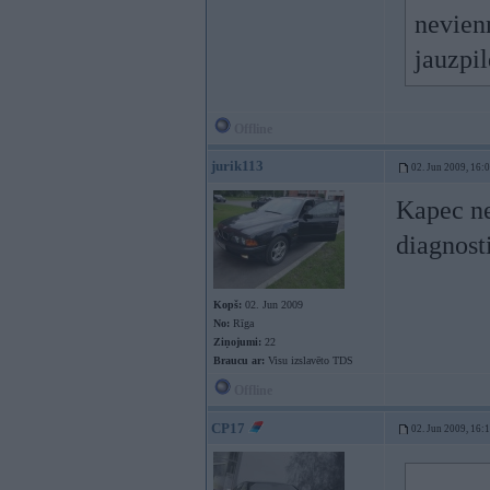
nevien
jauzpi
Offline
jurik113
02. Jun 2009, 16:
Kapec ne
diagnost
Kopš:
02. Jun 2009
No:
Rīga
Ziņojumi:
22
Braucu ar:
Visu izslavēto TDS
Offline
CP17
02. Jun 2009, 16: