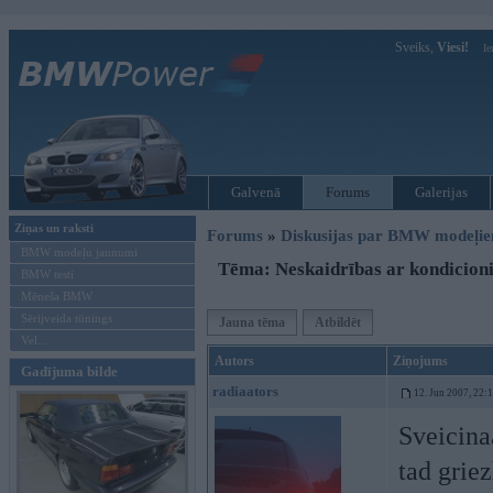
Sveiks,
Viesi!
Ie
Galvenā
Forums
Galerijas
Ziņas un raksti
Forums
»
Diskusijas par BMW modeļi
BMW modeļu jaunumi
Tēma: Neskaidrības ar kondicioni
BMW testi
Mēneša BMW
Sērijveida tūnings
Jauna tēma
Atbildēt
Vel...
Autors
Ziņojums
Gadījuma bilde
radiaators
12. Jun 2007, 22:
Sveicina
tad grie