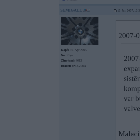
SEMIGALL
13. Jun 2007, 10:
2007-0
Kopš:
10. Apr 2005
No:
Rīga
2007
Ziņojumi:
4693
Braucu ar:
3.2DID
expan
sistē
komp
var b
valve
Malacis