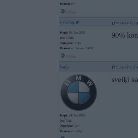
Braucu ar:
Offline
HE9600
07. Jun 2014, 19:
Kopš:
06. Jan 2005
90% kon
No:
Līvāni
Ziņojumi:
2514
Braucu ar:
Veciem BMW
Offline
Vadjs
01. Jun 2016, 17:
sveiķi k
Kopš:
24. Jan 2016
No:
Rīga
Ziņojumi:
127
Braucu ar:
530d