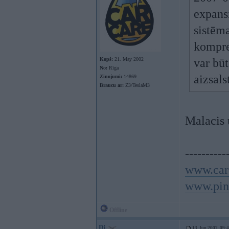
expans
sistēm
kompre
Kopš:
21. May 2002
var bū
No:
Rīga
aizsals
Ziņojumi:
14869
Braucu ar:
Z3/TeslaM3
Malacis u
----------
www.car
www.pin
Offline
Dj
13. Jun 2007, 09: