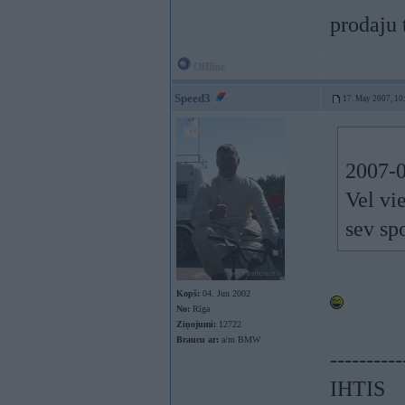
prodaju
Offline
Speed3
17. May 2007, 10
2007-
Vel vi
sev sp
Kopš:
04. Jun 2002
No:
Rīga
Ziņojumi:
12722
Braucu ar:
a/m BMW
----------
IHTIS