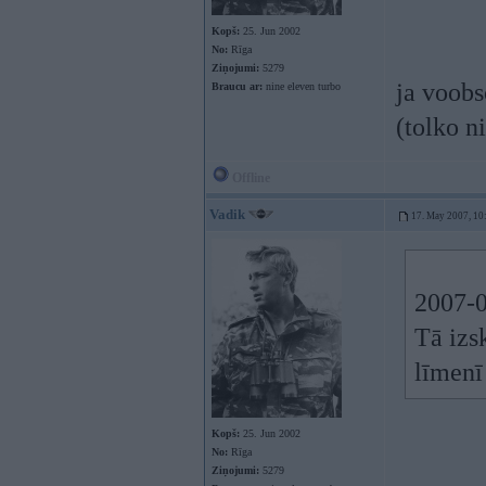
Kopš:
25. Jun 2002
No:
Rīga
Ziņojumi:
5279
ja voobs
Braucu ar:
nine eleven turbo
(tolko n
Offline
Vadik
17. May 2007, 10
2007-0
Tā izs
līmen
Kopš:
25. Jun 2002
No:
Rīga
Ziņojumi:
5279