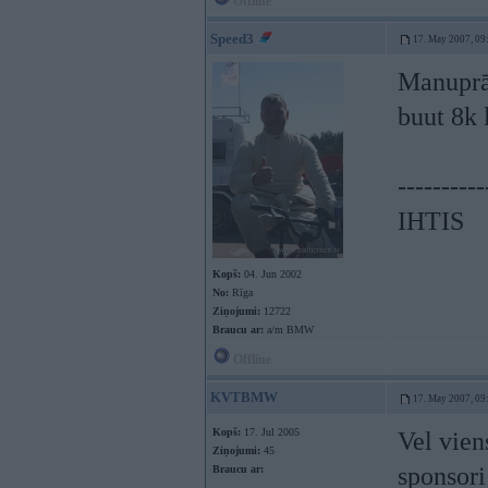
Offline
Speed3
17. May 2007, 09
Manuprāt
buut 8k 
----------
IHTIS
Kopš:
04. Jun 2002
No:
Rīga
Ziņojumi:
12722
Braucu ar:
a/m BMW
Offline
KVTBMW
17. May 2007, 09
Kopš:
17. Jul 2005
Vel vien
Ziņojumi:
45
sponsor
Braucu ar: