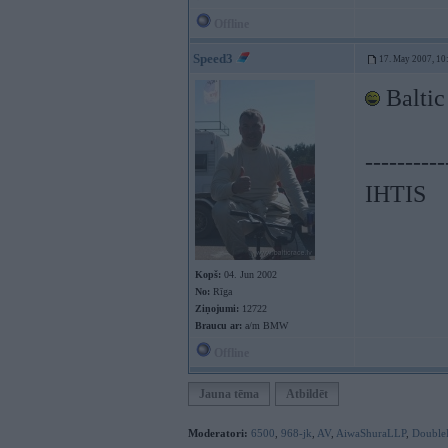
Offline
Speed3
17. May 2007, 10
Balti
----------
IHTIS
Kopš:
04. Jun 2002
No:
Rīga
Ziņojumi:
12722
Braucu ar:
a/m BMW
Offline
Jauna tēma
Atbildēt
Moderatori:
6500
,
968-jk
,
AV
,
AiwaShuraLLP
,
Double