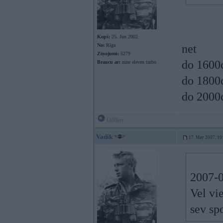
Kopš:
25. Jun 2002
No:
Rīga
net
Ziņojumi:
5279
do 1600c
Braucu ar:
nine eleven turbo
do 1800c
do 2000c
Offline
Vadik
17. May 2007, 10
2007-
Vel vi
sev sp