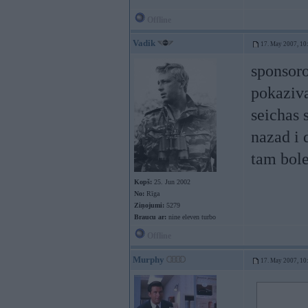
Offline
Vadik
17. May 2007, 10
sponsoro
pokaziva
seichas 
nazad i 
tam bole
Kopš:
25. Jun 2002
No:
Rīga
Ziņojumi:
5279
Braucu ar:
nine eleven turbo
Offline
Murphy
17. May 2007, 10