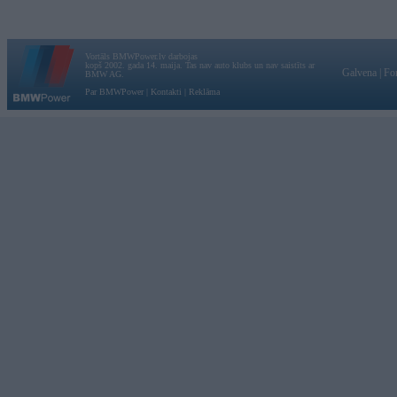
Vortāls BMWPower.lv darbojas
kopš 2002. gada 14. maija. Tas nav auto klubs un nav saistīts ar
Galvena
|
Fo
BMW AG.
Par BMWPower
|
Kontakti
|
Reklāma