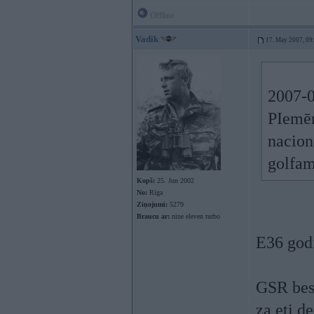
Offline
Vadik
17. May 2007, 09
2007-
PIemēr
nacion
golfa
Kopš:
25. Jun 2002
No:
Rīga
Ziņojumi:
5279
Braucu ar:
nine eleven turbo
E36 godi
GSR bes 
za eti d