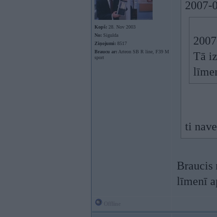
2007-0
Kopš:
28. Nov 2003
No:
Sigulda
2007
Ziņojumi:
8517
Braucu ar:
Arteon SB R line, F39 M
Tā iz
sport
līme
ti nave
Braucis 
līmenī 
Offline