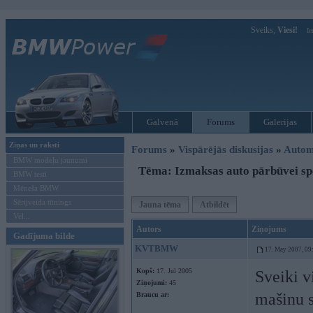
Sveiks,
Viesi!
Ie
Galvenā
Forums
Galerijas
Ziņas un raksti
Forums
»
Vispārējās diskusijas
»
Autom
BMW modeļu jaunumi
Tēma: Izmaksas auto pārbūvei s
BMW testi
Mēneša BMW
Sērijveida tūnings
Jauna tēma
Atbildēt
Vel...
Autors
Ziņojums
Gadījuma bilde
KVTBMW
17. May 2007, 09
Kopš:
17. Jul 2005
Sveiki v
Ziņojumi:
45
mašinu s
Braucu ar: