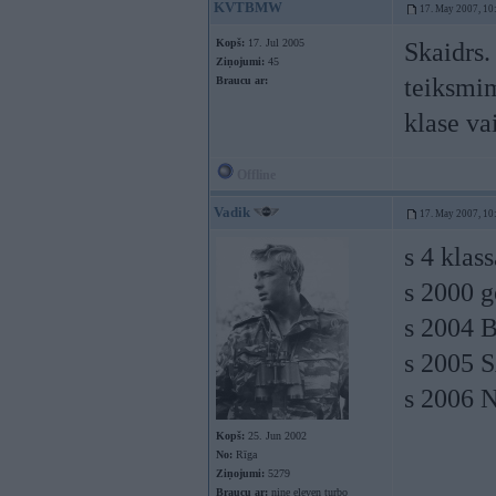
KVTBMW
17. May 2007, 10
Kopš:
17. Jul 2005
Skaidrs.
Ziņojumi:
45
teiksmim
Braucu ar:
klase va
Offline
Vadik
17. May 2007, 10
s 4 klas
s 2000 g
s 2004 B
s 2005 
s 2006 
Kopš:
25. Jun 2002
No:
Rīga
Ziņojumi:
5279
Braucu ar:
nine eleven turbo