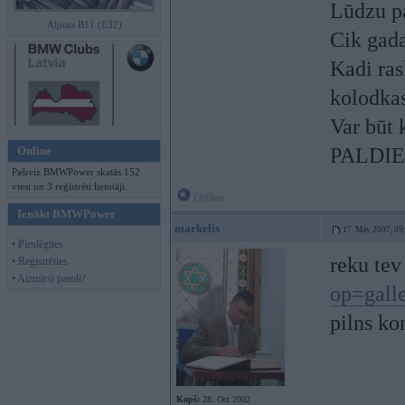
Lūdzu pa
Alpina B11 (E32)
Cik gada
Kadi ras
kolodkas
Var būt 
Online
PALDIE
Pašreiz BMWPower skatās 152
viesi un 3 reģistrēti lietotāji.
Offline
Ienākt BMWPower
markelis
17. May 2007, 09
• Pieslēgties
reku te
• Reģistrēties
• Aizmirsi paroli?
op=gal
pilns ko
Kopš:
28. Oct 2002