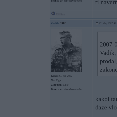
ti naver
Braucu ar:
nine eleven turbo
Offline
Vadik
17. May 2007, 10
2007-
Vadik,
prodal
zakonc
Kopš:
25. Jun 2002
No:
Rīga
Ziņojumi:
5279
Braucu ar:
nine eleven turbo
kakoi ta
daze vlo