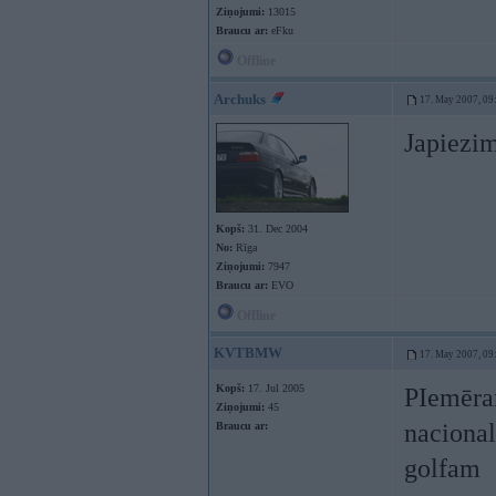
Ziņojumi:
13015
Braucu ar:
eFku
Offline
Archuks
17. May 2007, 09
Japiezim
Kopš:
31. Dec 2004
No:
Rīga
Ziņojumi:
7947
Braucu ar:
EVO
Offline
KVTBMW
17. May 2007, 09
Kopš:
17. Jul 2005
PIemēram
Ziņojumi:
45
nacional
Braucu ar:
golfam