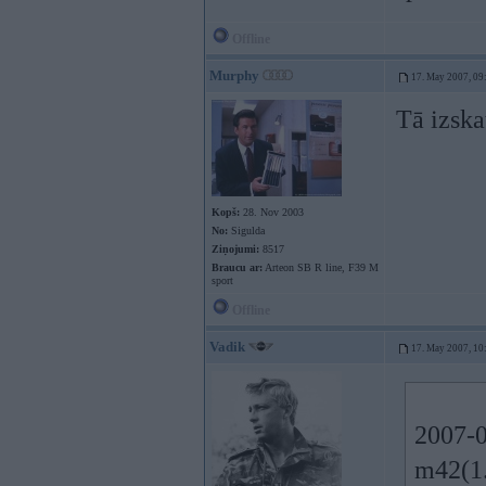
Offline
Murphy
17. May 2007, 09
Tā izska
Kopš:
28. Nov 2003
No:
Sigulda
Ziņojumi:
8517
Braucu ar:
Arteon SB R line, F39 M
sport
Offline
Vadik
17. May 2007, 10
2007-
m42(1.