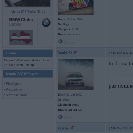
Alpina B7S Turbo (E12)
Kopš:
10. Dec 2004
No:
Rīga
Ziņojumi:
21386
Braucu ar:
ar ar ar ..
Offline
DoubleD
Online
16. May 2007, 12
Pašreiz BMWPower skatās 91 viesi
tu domā t
un 4 reģistrēti lietotāji.
Ienākt BMWPower
-------------
• Pieslēgties
раз пошла 
• Reģistrēties
• Aizmirsi paroli?
Kopš:
01. Jul 2002
No:
Rīga
Ziņojumi:
50162
Braucu ar:
HH-325
Offline
Valcha
16. May 2007, 12