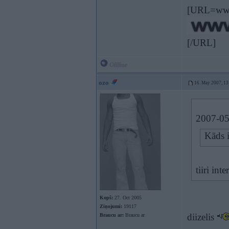
[URL=www
[/URL]
Offline
ozo
16. May 2007, 13
2007-05-
Kāds i
tiiri int
Kopš:
27. Oct 2005
Ziņojumi:
19117
diizelis
Braucu ar:
Braucu ar