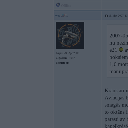
Offline
ww
16. May 2007, 13
2007-05-
nu nezin
e21
av
Kopš:
29. Apr 2003
boksiem,
Ziņojumi:
1057
Braucu ar:
1,6 moto
manupraa
Krāns arī 
Aviācijas b
smagās mol
to oktāns 
parasti av
kapeikpisē