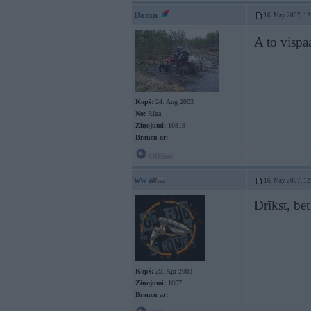
Damn
16. May 2007, 12
A to vispaa
Kopš:
24. Aug 2003
No:
Rīga
Ziņojumi:
10819
Braucu ar:
Offline
ww
16. May 2007, 12
Drīkst, bet
Kopš:
29. Apr 2003
Ziņojumi:
1057
Braucu ar: