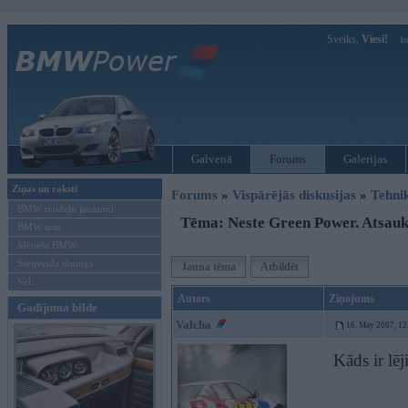
Sveiks,
Viesi!
Ie
Galvenā
Forums
Galerijas
Ziņas un raksti
Forums
»
Vispārējās diskusijas
»
Tehni
BMW modeļu jaunumi
Tēma: Neste Green Power. Atsau
BMW testi
Mēneša BMW
Sērijveida tūnings
Jauna tēma
Atbildēt
Vel...
Autors
Ziņojums
Gadījuma bilde
Valcha
16. May 2007, 12
Kāds ir lē