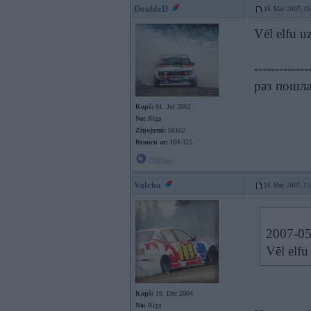
DoubleD
16. May 2007, 15
Vēl elfu u
-------------
раз пошла 
Kopš:
01. Jul 2002
No:
Rīga
Ziņojumi:
50162
Braucu ar:
HH-325
Offline
Valcha
16. May 2007, 15
2007-05
Vēl elfu
Kopš:
10. Dec 2004
No:
Rīga