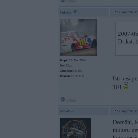
Offline
Valcha
16. May 2007, 12
2007-05
Drīkst, b
Kopš:
10. Dec 2004
No:
Rīga
Ziņojumi:
21386
Braucu ar:
ar ar ar ..
Īsti nesap
101
Offline
ww
16. May 2007, 12
Domāju, ka
motoru nev
kompresiju