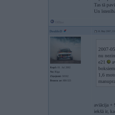
Tas tā pavi
Un īstenībā
Offline
DoubleD
16. May 2007, 13
2007-05-
nu nezin
e21
av
boksiem,
Kopš:
01. Jul 2002
No:
Rīga
1,6 moto
Ziņojumi:
50162
manupraa
Braucu ar:
HH-325
aviācija + 
iekšā ir, k