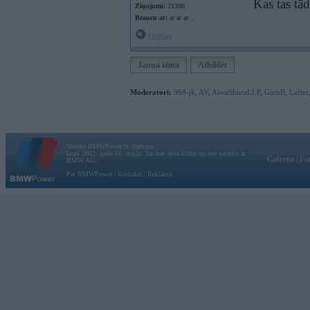
Kas tas tā
Ziņojumi:
21386
Braucu ar:
ar ar ar ..
Offline
Jauna tēma
Atbildēt
Moderatori:
968-jk
,
AV
,
AiwaShuraLLP
,
GirtzB
,
Lafter
Vortāls BMWPower.lv darbojas
kopš 2002. gada 14. maija. Tas nav auto klubs un nav saistīts ar
Galvena
|
Fo
BMW AG.
Par BMWPower
|
Kontakti
|
Reklāma