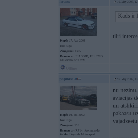
hrusts
16. May 2007, 12
Kāds ir 
tiiri inter
Kopš:
17. Apr 2006
No:
Rīga
Ziņojumi:
1305
Braucu ar:
F11 530D, F31 320D,
e36 cabrio 328i ///M,
Offline
papuass
16. May 2007, 13
nu nezinu.
aviacijas d
un atshkiri
pakaasu uz
Kopš:
04. Jul 2002
vajadzeetu
No:
Rīga
Ziņojumi:
516
Braucu ar:
RF14, #commando,
#e34zz Degviela Motorsport
-------------