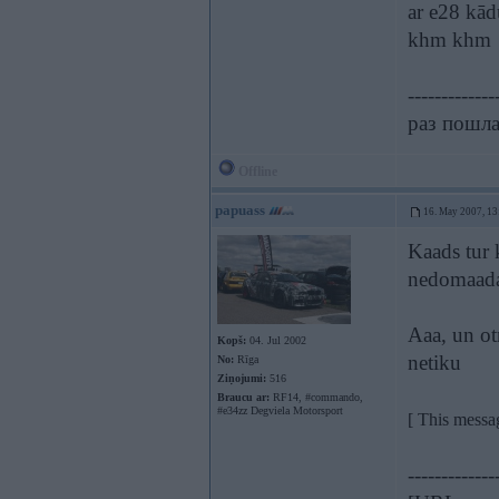
ar e28 kādu
khm khm
-------------
раз пошла 
Offline
papuass
16. May 2007, 13
Kaads tur
nedomaada
Aaa, un otr
Kopš:
04. Jul 2002
netiku
No:
Rīga
Ziņojumi:
516
Braucu ar:
RF14, #commando,
#e34zz Degviela Motorsport
[ This messa
-------------