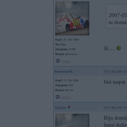
2007-05
tu domā
Kopš:
10. Dec 2004
No:
Rīga
Jā ....
Ziņojumi:
21386
Braucu ar:
ar ar ar ..
Offline
kastenuteik
16. May 2007, 12
Kopš:
13. Oct 2006
liist taapat
Ziņojumi:
829
Braucu ar:
ivo
Offline
Valcha
16. May 2007, 12
Biju domāji
lietot ikdi