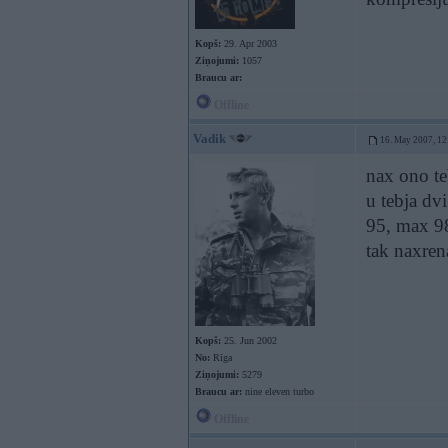
Kopš:
29. Apr 2003
Ziņojumi:
1057
Braucu ar:
Offline
Vadik
16. May 2007, 12
nax ono t
u tebja dv
95, max 9
tak naxren
Kopš:
25. Jun 2002
No:
Rīga
Ziņojumi:
5279
Braucu ar:
nine eleven turbo
Offline