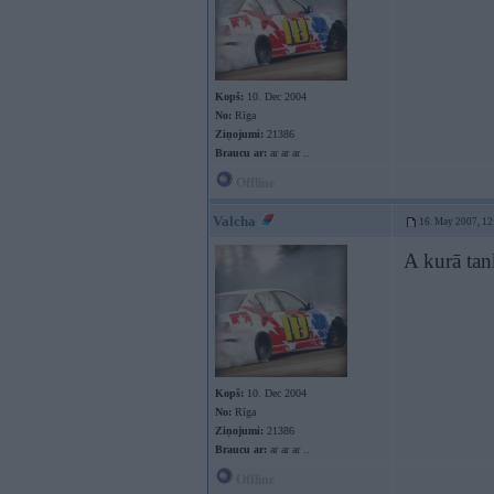
Kopš:
10. Dec 2004
No:
Rīga
Ziņojumi:
21386
Braucu ar:
ar ar ar ..
Offline
Valcha
16. May 2007, 12
A kurā tank
Kopš:
10. Dec 2004
No:
Rīga
Ziņojumi:
21386
Braucu ar:
ar ar ar ..
Offline