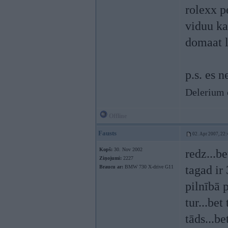
rolexx p
viduu ka
domaat l
p.s. es 
Delerium 
Offline
Fausts
02. Apr 2007, 22:
Kopš:
30. Nov 2002
redz...b
Ziņojumi:
2227
tagad ir
Braucu ar:
BMW 730 X-drive G11
pilnībā p
tur...bet
tāds...be