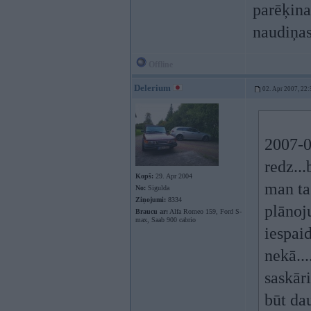
parēķina
naudiņas
Offline
Delerium
02. Apr 2007, 22:
2007-0
redz...
Kopš:
29. Apr 2004
man ta
No:
Sigulda
Ziņojumi:
8334
plānoju
Braucu ar:
Alfa Romeo 159, Ford S-
max, Saab 900 cabrio
iespaid
nekā...
saskāri
būt da