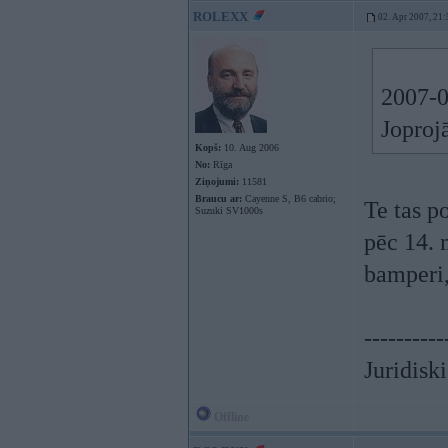
ROLEXX
02. Apr 2007, 21:
2007-0
Joproj
Kopš:
10. Aug 2006
No:
Rīga
Ziņojumi:
11581
Braucu ar:
Cayenne S, B6 cabrio;
Te tas p
Suzuki SV1000s
pēc 14. 
bamperi,
----------
Juridisk
Offline