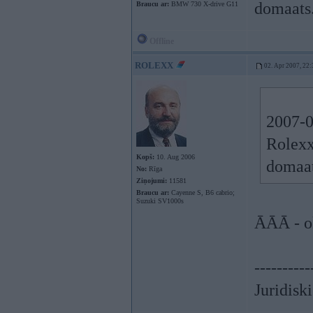
domaats.
Braucu ar:
BMW 730 X-drive G11
Offline
ROLEXX
02. Apr 2007, 22:
2007-0
Rolexx.
Kopš:
10. Aug 2006
domaat
No:
Rīga
Ziņojumi:
11581
Braucu ar:
Cayenne S, B6 cabrio;
Suzuki SV1000s
ĀĀĀ - ok
----------
Juridisk