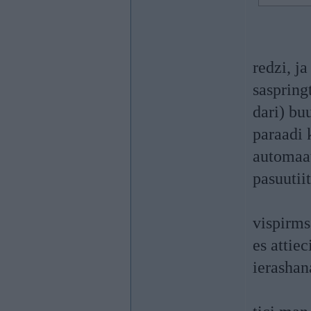
redzi, j
saspring
dari) bu
paraadi 
automaat
pasuutiit
vispirms
es attiec
ierashan