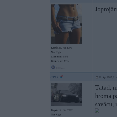
Joprojām
Kopš:
23. Jul 2006
No:
Rīga
Ziņojumi:
5575
Braucu ar:
1717
Offline
CP17
02. Apr 2007, 21:
Tātad, m
hroma p
savācu, n
Kopš:
17. Dec 2002
No:
Rīga