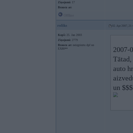
Ziņojumi:
17
Braucu ar:
Offline
roliks
02. Apr 2007, 21:
Kopš:
25. Jan 2003
Ziņojumi:
2779
Braucu ar:
neizgrieztu dpf un
2007-0
EX80**
Tātad,
auto h
aizvedu
un $$$