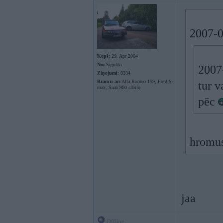
2007-0
Kopš:
29. Apr 2004
No:
Sigulda
2007
Ziņojumi:
8334
Braucu ar:
Alfa Romeo 159, Ford S-
tur v
max, Saab 900 cabrio
pēc
hromu
jaa
Offline