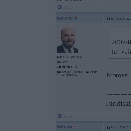
max, Saab 900 cabrio
Offline
ROLEXX
02. Apr 2007, 22:
2007-0
tur vai
Kopš:
10. Aug 2006
No:
Rīga
Ziņojumi:
11581
Braucu ar:
Cayenne S, B6 cabrio;
hromus?
Suzuki SV1000s
----------
Juridisk
Offline
Delerium
02. Apr 2007, 22: