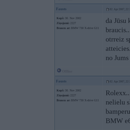
Fausts
02. Apr 2007, 22:
Kopš:
30. Nov 2002
da Jūsu 
Ziņojumi:
2227
braucis.
Braucu ar:
BMW 730 X-drive G11
otrreiz 
atteicies
no Jums 
Offline
Fausts
02. Apr 2007, 22:
Kopš:
30. Nov 2002
Rolexx..
Ziņojumi:
2227
nelielu s
Braucu ar:
BMW 730 X-drive G11
bamperu..
BMW e6