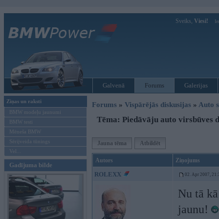
Sveiks,
Viesi!
Ie
Galvenā
Forums
Galerijas
Ziņas un raksti
Forums
»
Vispārējās diskusijas
»
Auto s
BMW modeļu jaunumi
Tēma: Piedāvāju auto virsbūves 
BMW testi
Mēneša BMW
Sērijveida tūnings
Jauna tēma
Atbildēt
Vel...
Autors
Ziņojums
Gadījuma bilde
ROLEXX
02. Apr 2007, 21:
Nu tā kā
jaunu!