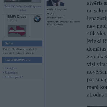
atvēris 
BMW E90 Sedans Facelift (preses
un sākum
Kopš:
10. Aug 2006
bildes)
No:
Rīga
iepazīst
Ziņojumi:
11581
Braucu ar:
Cayenne S, B6 cabrio;
nav nepi
Suzuki SV1000s
40ls/deta
Priekš R
Online
domātas 
Pašreiz BMWPower skatās 131
viesi un 4 reģistrēti lietotāji.
zemākas, 
Ienākt BMWPower
visi vir
• Pieslēgties
novēršan
• Reģistrēties
• Aizmirsi paroli?
pat smag
mani kon
atrodas 