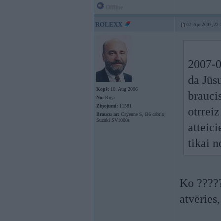
Offline
ROLEXX
02. Apr 2007, 22:
2007-0
da Jūsu
Kopš:
10. Aug 2006
braucis
No:
Rīga
Ziņojumi:
11581
otrreiz
Braucu ar:
Cayenne S, B6 cabrio;
Suzuki SV1000s
atteici
tikai n
Ko ?????
atvēries