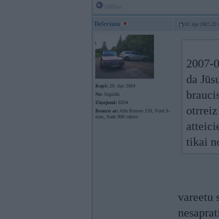
Offline
Delerium
02. Apr 2007, 22:
2007-0
da Jūsu
Kopš:
29. Apr 2004
braucis
No:
Sigulda
Ziņojumi:
8334
otrreiz
Braucu ar:
Alfa Romeo 159, Ford S-
max, Saab 900 cabrio
atteici
tikai n
vareetu 
nesaprati