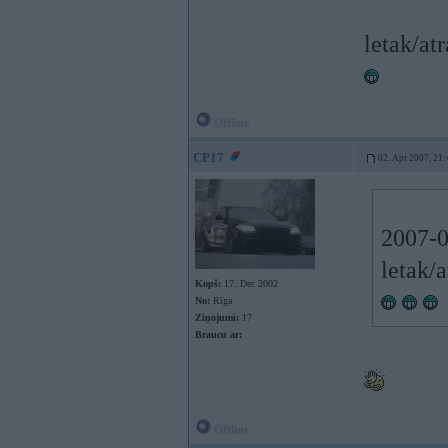
letak/at
Offline
CP17
02. Apr 2007, 21:
2007-04
letak/a
Kopš:
17. Dec 2002
No:
Rīga
Ziņojumi:
17
Braucu ar:
Offline