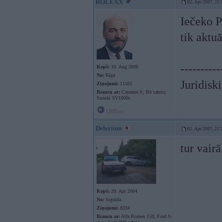
ROLEXX
02. Apr 2007, 21:
Iečeko 
tik aktu
----------
Kopš:
10. Aug 2006
No:
Rīga
Juridisk
Ziņojumi:
11581
Braucu ar:
Cayenne S, B6 cabrio;
Suzuki SV1000s
Offline
Delerium
02. Apr 2007, 22:
tur vair
Kopš:
29. Apr 2004
No:
Sigulda
Ziņojumi:
8334
Braucu ar:
Alfa Romeo 159, Ford S-