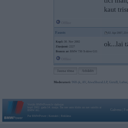
tici man,
kaut tris
Offline
Fausts
02. Apr 2007, 23:
Kopš:
30. Nov 2002
ok...lai 
Ziņojumi:
2227
Braucu ar:
BMW 730 X-drive G11
Offline
Jauna tēma
Atbildēt
Moderatori:
968-jk
,
AV
,
AiwaShuraLLP
,
GirtzB
,
Lafter
Vortāls BMWPower.lv darbojas
kopš 2002. gada 14. maija. Tas nav auto klubs un nav saistīts ar
Galvena
|
Fo
BMW AG.
Par BMWPower
|
Kontakti
|
Reklāma