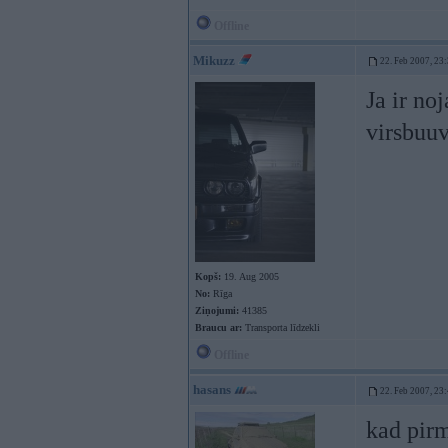
Offline
Mikuzz
22. Feb 2007, 23
Ja ir noj
virsbuu
Kopš:
19. Aug 2005
No:
Rīga
Ziņojumi:
41385
Braucu ar:
Transporta līdzekli
Offline
hasans
22. Feb 2007, 23
kad pirm