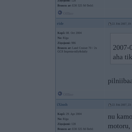
Ziņojumi:
128
Braucu ar:
E30 325 M-Tech1
Offline
ride
22. Feb 2007, 19
Kopš:
08. Oct 2004
No:
Rīga
Ziņojumi:
986
2007-0
Braucu ar:
Land Cruiser 70 / 2x
GC8 Impreza-rally&daily
aha ti
pilniiba
Offline
iXinsh
22. Feb 2007, 23
Kopš:
29. Apr 2004
nu kamo
No:
Rīga
motoru, 
Ziņojumi:
128
Braucu ar:
E30 325 M-Tech1