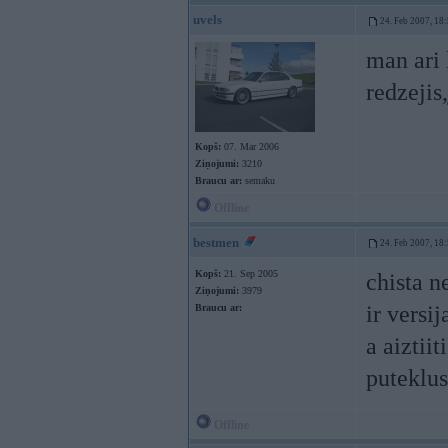
uvels
24. Feb 2007, 18
man ari 
redzejis
Kopš:
07. Mar 2006
Ziņojumi:
3210
Braucu ar:
semaku
Offline
bestmen
24. Feb 2007, 18
Kopš:
21. Sep 2005
chista n
Ziņojumi:
3979
ir versi
Braucu ar:
a aiztiit
puteklus
Offline