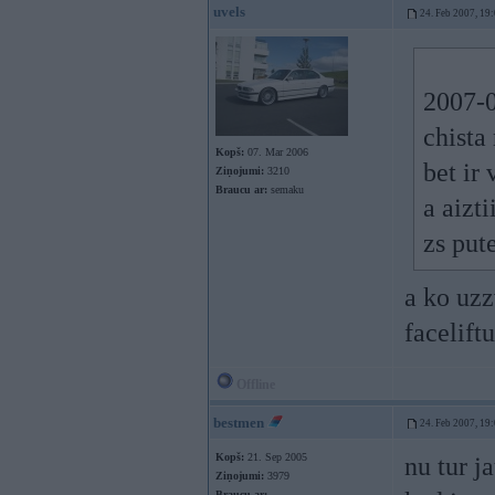
uvels
24. Feb 2007, 19
2007-0
chista
Kopš:
07. Mar 2006
bet ir 
Ziņojumi:
3210
Braucu ar:
semaku
a aizti
zs put
a ko uzz
faceliftu
Offline
bestmen
24. Feb 2007, 19
Kopš:
21. Sep 2005
nu tur j
Ziņojumi:
3979
Braucu ar: