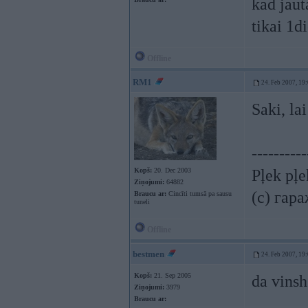
kad jaut
tikai 1d
Offline
RM1
24. Feb 2007, 19
Saki, la
----------
Kopš:
20. Dec 2003
Pļek pļ
Ziņojumi:
64882
(c) гар
Braucu ar:
Cincīti tumsā pa sausu
tuneli
Offline
bestmen
24. Feb 2007, 19
Kopš:
21. Sep 2005
da vinsh
Ziņojumi:
3979
Braucu ar: