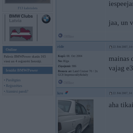
iespeej
F13 kabriolets
jaa, un
Offline
ride
22. Feb 2007, 14
Online
Kopš:
08. Oct 2004
Pašreiz BMWPower skatās 165
mainas d
viesi un 4 reģistrēti lietotāji.
No:
Rīga
vajag e
Ziņojumi:
986
Ienākt BMWPower
Braucu ar:
Land Cruiser 70 / 2x
GC8 Impreza-rally&daily
• Pieslēgties
Offline
• Reģistrēties
• Aizmirsi paroli?
kro
22. Feb 2007, 14
aha tik