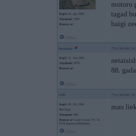
motoru p
tagad bu
Kopš:
04. Apr 2004
Ziņojumi:
7699
baigi ze
Braucu ar:
Offline
bestmen
24. Feb 2007, 16
Kopš:
21. Sep 2005
netaisis
Ziņojumi:
3979
88. gada
Braucu ar:
Offline
ride
24. Feb 2007, 18
Kopš:
08. Oct 2004
man liek
No:
Rīga
Ziņojumi:
986
Braucu ar:
Land Cruiser 70 / 2x
GC8 Impreza-rally&daily
Offline