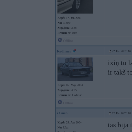
Kopš:
17. Jan 2003
No:
Zilupe
Ziņojumi:
3508
Braucu ar:
auto
Offline
Redliner
22. Feb 2007, 16
ixiņ tu 
ir takš t
Kopš:
05. May 2004
Ziņojumi:
4327
Braucu ar:
Cadillac
Offline
iXinsh
22. Feb 2007, 18
Kopš:
29. Apr 2004
tas bija 
No:
Rīga