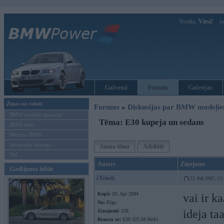
Sveiks,
Viesi!
Ie
Galvenā
Forums
Galerijas
Ziņas un raksti
Forums
»
Diskusijas par BMW modeļi
BMW modeļu jaunumi
Tēma: E30 kupeja un sedans
BMW testi
Mēneša BMW
Sērijveida tūnings
Jauna tēma
Atbildēt
Vel...
Autors
Ziņojums
Gadījuma bilde
iXinsh
22. Feb 2007, 13
Kopš:
29. Apr 2004
vai ir k
No:
Rīga
ideja ta
Ziņojumi:
128
Braucu ar:
E30 325 M-Tech1