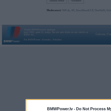
Jauna tēma
Atbildēt
Moderatori:
968-jk
,
AV
,
AiwaShuraLLP
,
DoubleD
,
Gir
Vortāls BMWPower.lv darbojas
kopš 2002. gada 14. maija. Tas nav auto klubs un nav saistīts ar
Galvena
|
Fo
BMW AG.
Par BMWPower
|
Kontakti
|
Reklāma
BMWPower.lv -
Do Not Process My