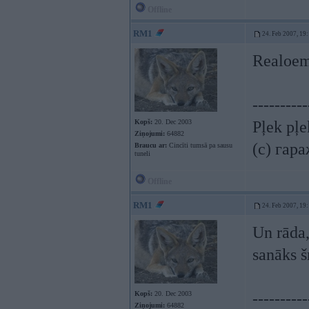
Offline
RM1
24. Feb 2007, 19
Realoem
----------
Kopš:
20. Dec 2003
Pļek pļ
Ziņojumi:
64882
(c) гар
Braucu ar:
Cincīti tumsā pa sausu
tuneli
Offline
RM1
24. Feb 2007, 19
Un rāda,
sanāks 
Kopš:
20. Dec 2003
----------
Ziņojumi:
64882