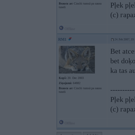
Pļek pļ
Braucu ar:
Cincīti tumsā pa sausu
tuneli
(c) гар
Offline
RM1
24. Feb 2007, 19
Bet atce
bet doķo
ka tas a
Kopš:
20. Dec 2003
Ziņojumi:
64882
----------
Braucu ar:
Cincīti tumsā pa sausu
tuneli
Pļek pļ
(c) гар
Offline