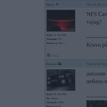
Nitros
03. Feb 2007, 22:
NFS Carb
vajag?
Kopš:
16. Jun 2006
----------
Ziņojumi:
914
Kravu pā
Braucu ar:
850 :)
Offline
thomass
04. Feb 2007, 00:
autoram 
nefiens 
Kopš:
04. Dec 2004
----------
No:
Jelgava
Ziņojumi:
10050
Braucu ar:
A8