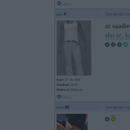
Offline
ozo
04. Feb 2007, 12:
ar saadi
sho te, k
Kopš:
27. Oct 2005
Ziņojumi:
19118
Braucu ar:
Braucu ar
Offline
ixers
04. Feb 2007, 12: