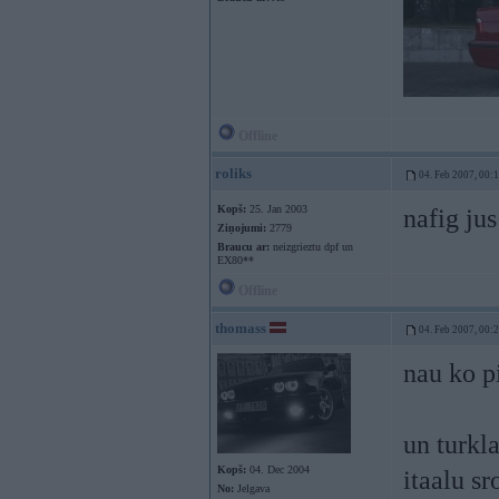
Offline
roliks
04. Feb 2007, 00:
Kopš:
25. Jan 2003
nafig ju
Ziņojumi:
2779
Braucu ar:
neizgrieztu dpf un
EX80**
Offline
thomass
04. Feb 2007, 00:
nau ko p
un turkla
Kopš:
04. Dec 2004
itaalu s
No:
Jelgava