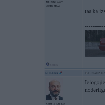
Ziņojumi:
10050
Braucu ar:
A8
tas ka i
----------
Offline
ROLEXX
04. Feb 2007, 02:
Ielogoji
noderiiga
----------
Kopš:
10. Aug 2006