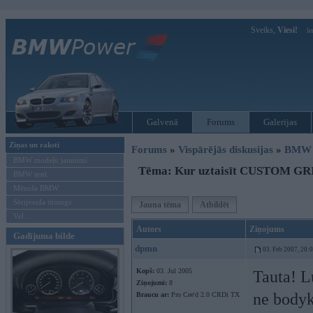
Sveiks,
Viesi!
Ie
Galvenā
Forums
Galerijas
Ziņas un raksti
Forums
»
Vispārējās diskusijas
»
BMW t
BMW modeļu jaunumi
Tēma: Kur uztaisīt CUSTOM GR
BMW testi
Mēneša BMW
Sērijveida tūnings
Jauna tēma
Atbildēt
Vel...
Autors
Ziņojums
Gadījuma bilde
dpmn
03. Feb 2007, 20:
Kopš:
03. Jul 2005
Tauta! L
Ziņojumi:
8
ne bodyk
Braucu ar:
Pro Cee'd 2.0 CRDi TX