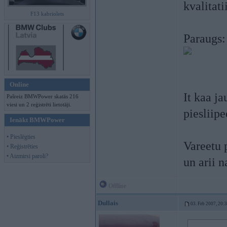
kvalitati
F13 kabriolets
Paraugs:
Online
It kaa ja
Pašreiz BMWPower skatās 216
viesi un 2 reģistrēti lietotāji.
piesliip
Ienākt BMWPower
• Pieslēgties
Vareetu p
• Reģistrēties
• Aizmirsi paroli?
un arii 
Offline
Dullais
03. Feb 2007, 20: