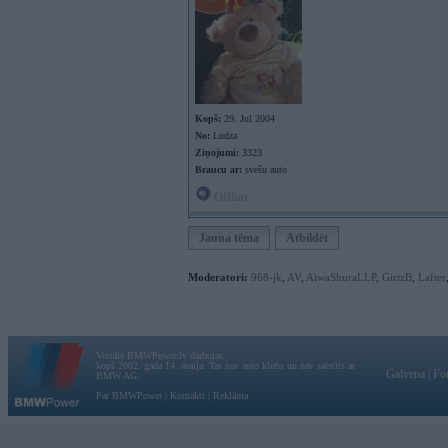
Kopš:
29. Jul 2004
No:
Ludza
Ziņojumi:
3323
Braucu ar:
svešu auto
Offline
Jauna tēma
Atbildēt
Moderatori:
968-jk
,
AV
,
AiwaShuraLLP
,
GirtzB
,
Lafter
Vortāls BMWPower.lv darbojas
kopš 2002. gada 14. maija. Tas nav auto klubs un nav saistīts ar
Galvena
|
Fo
BMW AG.
Par BMWPower
|
Kontakti
|
Reklāma