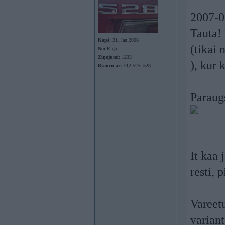
2007-0
Tauta!
Kopš:
31. Jan 2006
(tikai
No:
Rīga
Ziņojumi:
1233
), kur 
Braucu ar:
E12 525, 528
Paraug
It kaa 
resti, 
Vareetu
varian