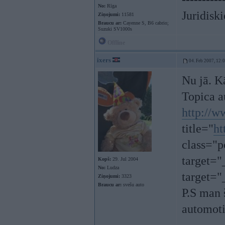
No:
Rīga
Juridisk
Ziņojumi:
11581
Braucu ar:
Cayenne S, B6 cabrio;
Suzuki SV1000s
Offline
ixers
04. Feb 2007, 12:
Nu jā. Kā
Topica a
http://w
title="
ht
class="p
target="
Kopš:
29. Jul 2004
No:
Ludza
target=
Ziņojumi:
3323
Braucu ar:
svešu auto
P.S man 
automot