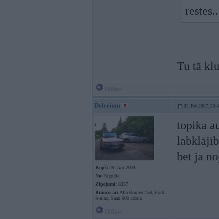
restes..
Tu tā kl
Offline
Delerium
03. Feb 2007, 20:
topika au
labklājīb
bet ja no
Kopš:
29. Apr 2004
No:
Sigulda
Ziņojumi:
8337
Braucu ar:
Alfa Romeo 159, Ford
S-max, Saab 900 cabrio
Offline