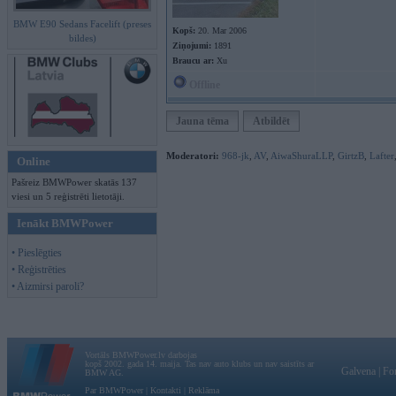
BMW E90 Sedans Facelift (preses
Kopš:
20. Mar 2006
bildes)
Ziņojumi:
1891
Braucu ar:
Xu
Offline
Jauna tēma
Atbildēt
Moderatori:
968-jk
,
AV
,
AiwaShuraLLP
,
GirtzB
,
Lafter
Online
Pašreiz BMWPower skatās 137
viesi un 5 reģistrēti lietotāji.
Ienākt BMWPower
• Pieslēgties
• Reģistrēties
• Aizmirsi paroli?
Vortāls BMWPower.lv darbojas
kopš 2002. gada 14. maija. Tas nav auto klubs un nav saistīts ar
Galvena
|
Fo
BMW AG.
Par BMWPower
|
Kontakti
|
Reklāma