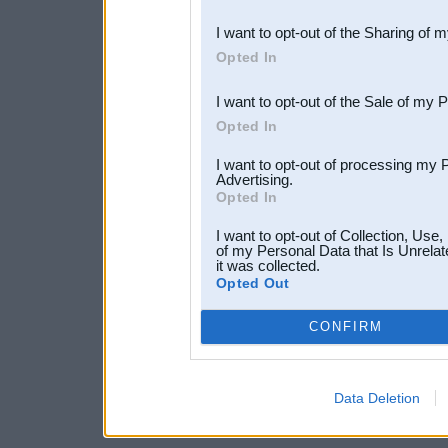
also be disclosed by us to 
I want to opt-out of the Sharing of 
Downstream Participants
th
Opted In
third parties.
I want to opt-out of the Sale of my 
Opted In
I want to opt-out of processing my 
Advertising.
Opted In
I want to opt-out of Collection, Use
of my Personal Data that Is Unrelat
it was collected.
Opted Out
CONFIRM
Data Deletion