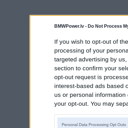
BMWPower.lv -
Do Not Process My
If you wish to opt-out of the
processing of your personal
targeted advertising by us
section to confirm your sel
opt-out request is proces
interest-based ads based o
us or personal information d
your opt-out. You may separ
disclosure of your personal
IAB’s list of downstream pa
Personal Data Processing Opt Outs