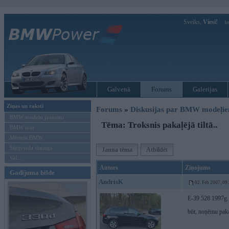
Sveiks,
Viesi!
Ie
Galvenā
Forums
Galerijas
Ziņas un raksti
Forums
»
Diskusijas par BMW modeļi
BMW modeļu jaunumi
Tēma: Troksnis pakaļējā tiltā..
BMW testi
Mēneša BMW
Sērijveida tūnings
Jauna tēma
Atbildēt
Vel...
Autors
Ziņojums
Gadījuma bilde
AndrisK
02. Feb 2007, 09
E-39 528 1997g. V
būt, noņēmu pakaļ