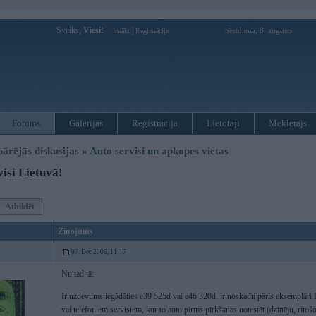
Sveiks,
Viesi!
|
Sestdiena, 8. augusts
Ienākt
Reģistrācija
Forums
Galerijas
Reģistrācija
Lietotāji
Meklētājs
pārējās diskusijas
»
Auto servisi un apkopes vietas
isi Lietuvā!
Atbildēt
Ziņojums
07. Dec 2006, 11:17
Nu tad tā:
Ir uzdevums iegādāties e39 525d vai e46 320d. ir noskatīti pāris eksemplāri
vai telefoniem servisiem, kur to auto pirms pirkšanas notestēt (dzinēju, ritoš