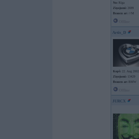
No:
Rīga
Ziņojumi:
2699
Braucu ar:
///M
Offline
Artis_D
Kopš:
22. Aug 2002
Ziņojumi:
13429
Braucu ar:
BMW
Offline
JURCX