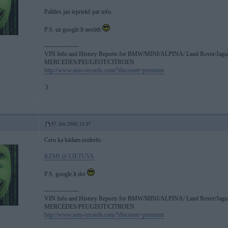
Paldies jau iepriekš par info.
P.S. uz google.lt nesūtīt
-----------------
VIN Info and History Reports for BMW/MINI/ALPINA/ Land Rover/Jagu
MERCEDES/PEUGEOT/CITROEN
http://www.auto-records.com/?discount=premium
:)
07. Dec 2006, 11:37
Ceru ka kādam noderēs:
KEMI @ LIETUVA
P.S. google.lt der
-----------------
VIN Info and History Reports for BMW/MINI/ALPINA/ Land Rover/Jagu
MERCEDES/PEUGEOT/CITROEN
http://www.auto-records.com/?discount=premium