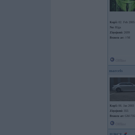
Kopš:
02. Feb 2005
No:
Rīga
Ziņojumi:
2699
Braucu ar:
///M
Offline
marcels
Kopš:
06. Jan 2003
Ziņojumi:
355
Braucu ar:
GM-735
Offline
JURCX