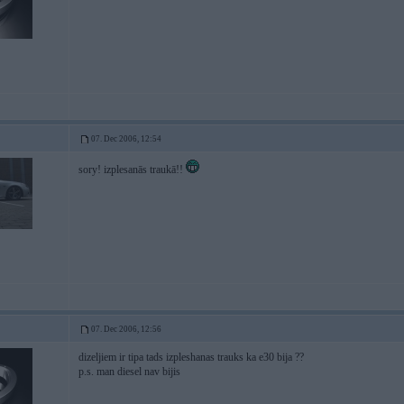
07. Dec 2006, 12:54
sory! izplesanās traukā!!
07. Dec 2006, 12:56
dizeljiem ir tipa tads izpleshanas trauks ka e30 bija ??
p.s. man diesel nav bijis