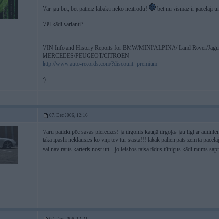
Var jau būt, bet patreiz labāku neko neatrodu!
bet nu vismaz ir pacēlāji u
Vēl kādi varianti?
-----------------
VIN Info and History Reports for BMW/MINI/ALPINA/ Land Rover/Jagu
MERCEDES/PEUGEOT/CITROEN
http://www.auto-records.com/?discount=premium
:)
07. Dec 2006, 12:16
Varu patiekt pēc savas pieredzes! ja tirgonis kauņā tirgojas jau ilgi ar auti
takā īpashi neklausies ko viņi tev tur stāsta!!! labāk palien pats zem tā pacēlā
vai nav rauts karteris nost utt... jo leishos taisa tādus tūnigus kādi mums sa
07. Dec 2006, 12:21