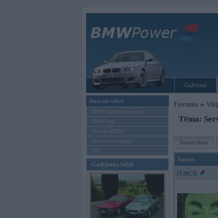
Galvenā
Ziņas un raksti
Forums
»
Vis
BMW modeļu jaunumi
Tēma: Serv
BMW testi
Mēneša BMW
Sērijveida tūnings
Jauna tēma
Vel...
Autors
Gadījuma bilde
JURCX