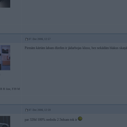
07. Dec 2006, 12:57
Pirmām kārtām labam dīzelim ir jādarbojas klusu, bez nekādām blakus skaņ
3
SB R line, F39 M
07. Dec 2006, 12:59
par 320d 100% nedodu 2.5tdsam tok ir