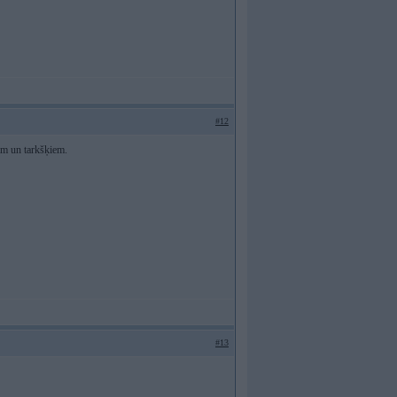
#12
ām un tarkšķiem.
#13