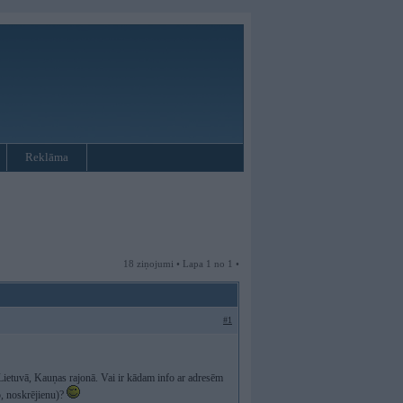
Reklāma
18 ziņojumi • Lapa 1 no 1 •
#1
 Lietuvā, Kauņas rajonā. Vai ir kādam info ar adresēm
o, noskrējienu)?