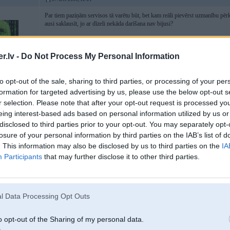
Par tiem paziņām servisos tā varētu būt, bet kam reāli pievērst uzmanību pērko
ausi saklausīt, jo ar dīzeli nekāda darīšana nav bijusi?
-----------------
VIN Info and History Reports for BMW/MINI/ALPINA/ Land Rover/Jagu
.lv -
Do Not Process My Personal Information
MERCEDES/PEUGEOT/CITROEN
http://www.auto-records.com/?discount=premium
to opt-out of the sale, sharing to third parties, or processing of your per
:)
formation for targeted advertising by us, please use the below opt-out s
r selection. Please note that after your opt-out request is processed y
eing interest-based ads based on personal information utilized by us or
disclosed to third parties prior to your opt-out. You may separately opt-
losure of your personal information by third parties on the IAB’s list of
. This information may also be disclosed by us to third parties on the
IA
Participants
that may further disclose it to other third parties.
07. Dec 2006, 12:31
Pirmkārt skaties vai nav plēsts vaļā motors!!! dzesesanas traukā pa mazo trub
brbulishi tad saki ka piebrauksi citreiz
zilie dūmi,obligāti uzkarsē past
pē 2stuk sāk svilpot turbīna..utt ja mashīna būs sista tad motoram pēc teorijas
l Data Processing Opt Outs
o opt-out of the Sharing of my personal data.