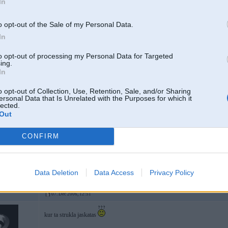
In
o opt-out of the Sale of my Personal Data.
In
07. Dec 2006, 12:45
O.K - paldies par padomiem.
to opt-out of processing my Personal Data for Targeted
ing.
Cerams, ka pasākums izdosies
In
-----------------
o opt-out of Collection, Use, Retention, Sale, and/or Sharing
VIN Info and History Reports for BMW/MINI/ALPINA/ Land Rover/Jagu
ersonal Data that Is Unrelated with the Purposes for which it
MERCEDES/PEUGEOT/CITROEN
lected.
http://www.auto-records.com/?discount=premium
Out
:)
CONFIRM
Data Deletion
Data Access
Privacy Policy
07. Dec 2006, 12:51
kur ta strukla jaskatas