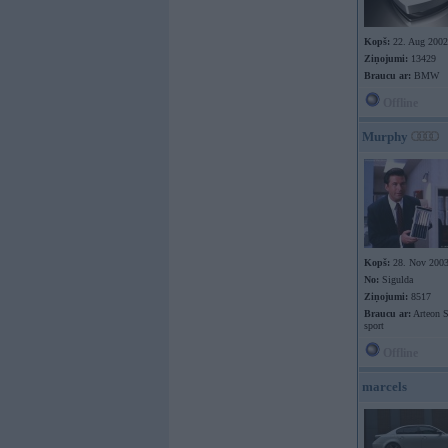
Kopš:
22. Aug 2002
Ziņojumi:
13429
Braucu ar:
BMW
Offline
Murphy
Kopš:
28. Nov 200
No:
Sigulda
Ziņojumi:
8517
Braucu ar:
Arteon 
sport
Offline
marcels