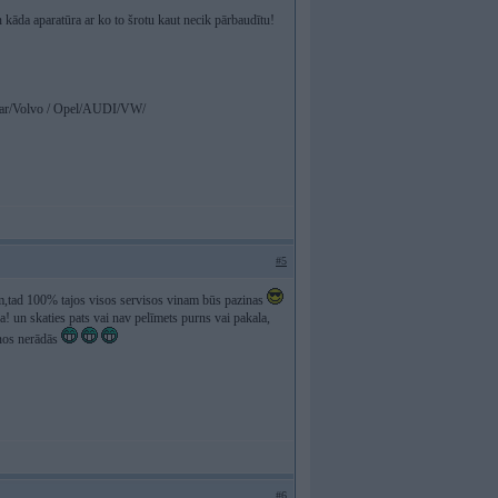
n kāda aparatūra ar ko to šrotu kaut necik pārbaudītu!
ar/Volvo / Opel/AUDI/VW/
#5
niem,tad 100% tajos visos servisos vinam būs pazinas
ja! un skaties pats vai nav pelīmets purns vai pakala,
pnos nerādās
#6