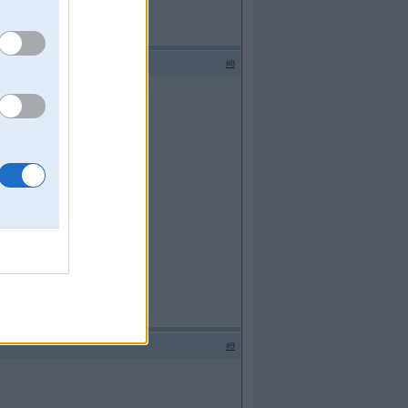
#8
ar/Volvo / Opel/AUDI/VW/
#9