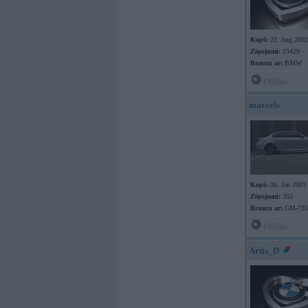
Kopš:
22. Aug 2002
Ziņojumi:
13429
Braucu ar:
BMW
Offline
marcels
Kopš:
06. Jan 2003
Ziņojumi:
355
Braucu ar:
GM-735
Offline
Artis_D