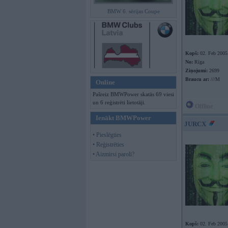
BMW 6. sērijas Coupe
Kopš:
02. Feb 2005
No:
Rīga
Ziņojumi:
2699
Braucu ar:
///M
Online
Pašreiz BMWPower skatās 69 viesi
un 6 reģistrēti lietotāji.
Offline
Ienākt BMWPower
JURCX
• Pieslēgties
• Reģistrēties
• Aizmirsi paroli?
Kopš:
02. Feb 2005