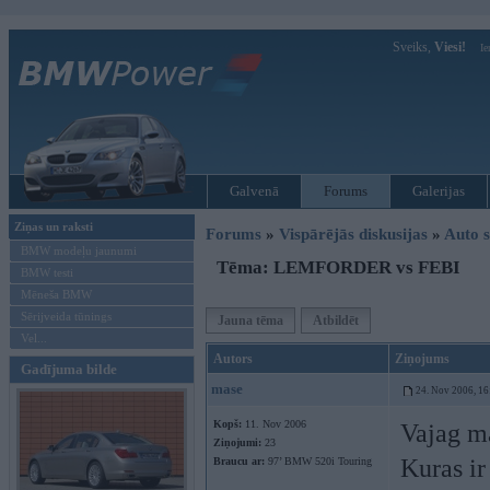
Sveiks,
Viesi!
Ie
Galvenā
Forums
Galerijas
Ziņas un raksti
Forums
»
Vispārējās diskusijas
»
Auto s
BMW modeļu jaunumi
Tēma: LEMFORDER vs FEBI
BMW testi
Mēneša BMW
Sērijveida tūnings
Jauna tēma
Atbildēt
Vel...
Autors
Ziņojums
Gadījuma bilde
mase
24. Nov 2006, 16
Kopš:
11. Nov 2006
Vajag ma
Ziņojumi:
23
Kuras i
Braucu ar:
97’ BMW 520i Touring