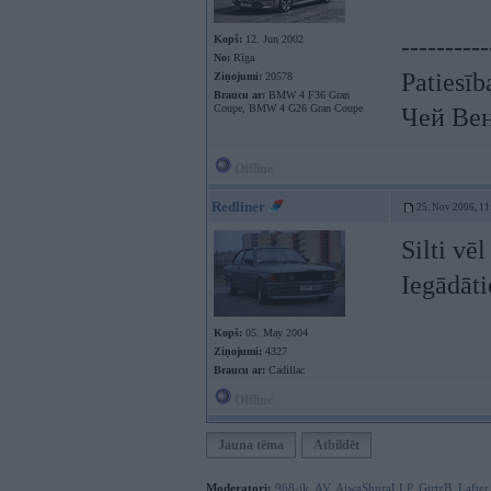
Kopš:
12. Jun 2002
----------
No:
Rīga
Patiesīb
Ziņojumi:
20578
Braucu ar:
BMW 4 F36 Gran
Coupe, BMW 4 G26 Gran Coupe
Чей Ве
Offline
Redliner
25. Nov 2006, 11
Silti v
Iegādāti
Kopš:
05. May 2004
Ziņojumi:
4327
Braucu ar:
Cadillac
Offline
Jauna tēma
Atbildēt
Moderatori:
968-jk
,
AV
,
AiwaShuraLLP
,
GirtzB
,
Lafter