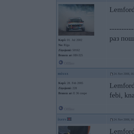
Lemford
----------
раз пошл
Kopš:
01. Jul 2002
No:
Rīga
Ziņojumi:
50162
Braucu ar:
HH-325
Offline
mixxx
24. Nov 2006, 16
Kopš:
28. Feb 2005
Lemforde
Ziņojumi:
228
febi, kn
Braucu ar:
E 36 coupe
Offline
ixers
24. Nov 2006, 16
Lemforde