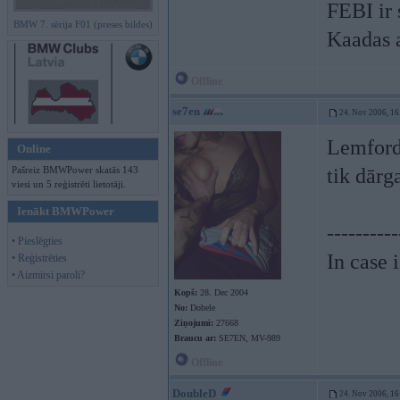
FEBI ir s
BMW 7. sērija F01 (preses bildes)
Kaadas 
Offline
se7en
24. Nov 2006, 16
Lemforde
Online
Pašreiz BMWPower skatās 143
tik dārg
viesi un 5 reģistrēti lietotāji.
Ienākt BMWPower
----------
• Pieslēgties
In case 
• Reģistrēties
• Aizmirsi paroli?
Kopš:
28. Dec 2004
No:
Dobele
Ziņojumi:
27668
Braucu ar:
SE7EN, MV-989
Offline
DoubleD
24. Nov 2006, 16