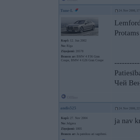
Tune-L
24. Nov 2006, 17
Lemford
Protams 
Kopš:
12. Jun 2002
No:
Rīga
Ziņojumi:
20578
Braucu ar:
BMW 4 F36 Gran
Coupe, BMW 4 G26 Gran Coupe
----------
Patiesīb
Чей Ве
Offline
andis525
24. Nov 2006, 22
Kopš:
27. Nov 2004
ja nav k
No:
Jelgava
Ziņojumi:
1805
Braucu ar:
Ja pateiksu ari sagribesi.