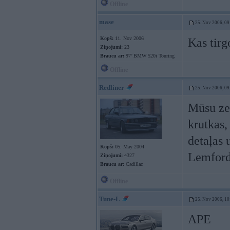
Offline
mase
25. Nov 2006, 09
Kopš:
11. Nov 2006
Kas tir
Ziņojumi:
23
Braucu ar:
97’ BMW 520i Touring
Offline
Redliner
25. Nov 2006, 09
Mūsu zem
krutkas,
detaļas 
Kopš:
05. May 2004
Lemforde
Ziņojumi:
4327
Braucu ar:
Cadillac
Offline
Tune-L
25. Nov 2006, 10
APE