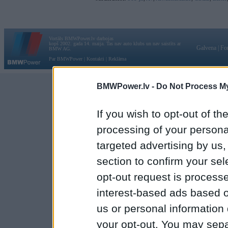
Vortāls BMWPower.lv darbojas
kopš 2002. gada 14. maija. Tas nav auto klubs un nav saistīts ar
Galvena
|
Fo
BMW AG.
Par BMWPower
|
Kontakti
|
Reklāma
BMWPower.lv -
Do Not Process My
If you wish to opt-out of the
processing of your personal
targeted advertising by us
section to confirm your sel
opt-out request is proces
interest-based ads based o
us or personal information d
your opt-out. You may separ