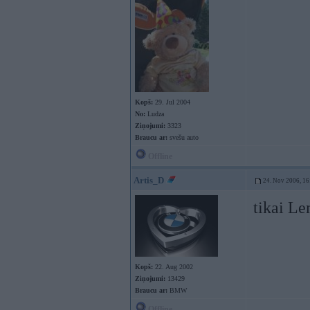
Kopš:
29. Jul 2004
No:
Ludza
Ziņojumi:
3323
Braucu ar:
svešu auto
Offline
Artis_D
24. Nov 2006, 16
tikai L
Kopš:
22. Aug 2002
Ziņojumi:
13429
Braucu ar:
BMW
Offline