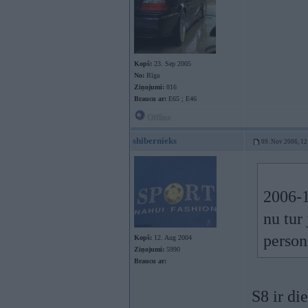
Kopš:
23. Sep 2005
No:
Rīga
Ziņojumi:
816
Braucu ar:
E65 ; E46
Offline
shibernieks
09. Nov 2006, 12
2006-1
nu tur
person
Kopš:
12. Aug 2004
Ziņojumi:
5990
Braucu ar:
S8 ir di