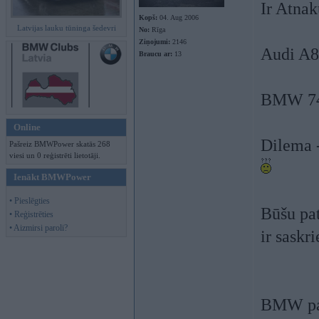
Ir Atnak
Kopš:
04. Aug 2006
Latvijas lauku tūninga šedevri
No:
Rīga
Ziņojumi:
2146
Audi A8 
Braucu ar:
13
BMW 740
Online
Dilema -
Pašreiz BMWPower skatās 268
viesi un 0 reģistrēti lietotāji.
Ienākt BMWPower
• Pieslēgties
Būšu pat
• Reģistrēties
• Aizmirsi paroli?
ir saskr
BMW pat