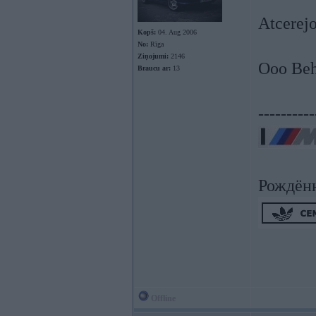
Atcerej
Kopš:
04. Aug 2006
No:
Rīga
Ziņojumi:
2146
Ooo Be
Braucu ar:
13
----------
Рождён
Offline