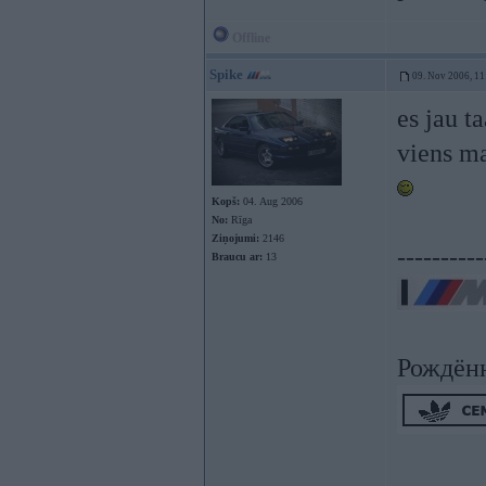
Offline
Spike
09. Nov 2006, 11
es jau t
viens ma
Kopš:
04. Aug 2006
No:
Rīga
Ziņojumi:
2146
----------
Braucu ar:
13
Рождён