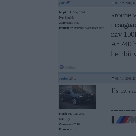
yur
09. Nov 2006, 12
Kopš:
14. May 2002
kroche v
No:
Sigulda
nesagaad
Ziņojumi:
1451
Braucu ar:
nervozu neadekvatu auto
nav 100l
Ar 740 b
bembii v
Offline
Spike
09. Nov 2006, 12
Es uzska
----------
Kopš:
04. Aug 2006
No:
Rīga
Ziņojumi:
2146
Braucu ar:
13