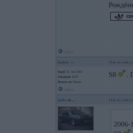
Рождён
Offline
Andris
09. Nov 2006, 12
Kopš:
25. Jun 2002
S8
. 
Ziņojumi:
4519
Braucu ar:
Datsun
Offline
Spike
09. Nov 2006, 12
2006-1