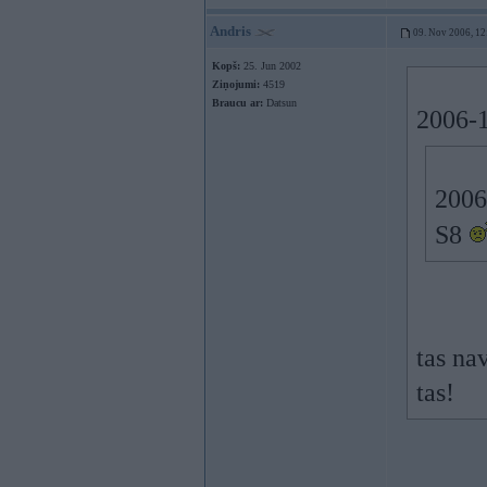
Andris
09. Nov 2006, 12
Kopš:
25. Jun 2002
Ziņojumi:
4519
Braucu ar:
Datsun
2006-1
2006
S8
tas nav
tas!