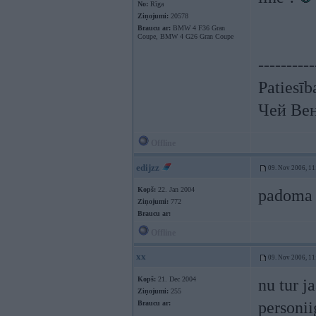
No:
Rīga
Ziņojumi:
20578
Braucu ar:
BMW 4 F36 Gran
Coupe, BMW 4 G26 Gran Coupe
----------
Patiesīb
Чей Ве
Offline
edijzz
09. Nov 2006, 11
Kopš:
22. Jan 2004
padoma 
Ziņojumi:
772
Braucu ar:
Offline
xx
09. Nov 2006, 11
Kopš:
21. Dec 2004
nu tur j
Ziņojumi:
255
personii
Braucu ar: