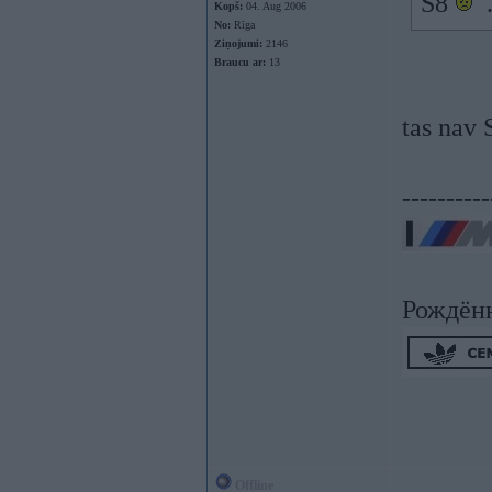
S8
Kopš:
04. Aug 2006
No:
Rīga
Ziņojumi:
2146
Braucu ar:
13
tas nav S
----------
Рождён
Offline