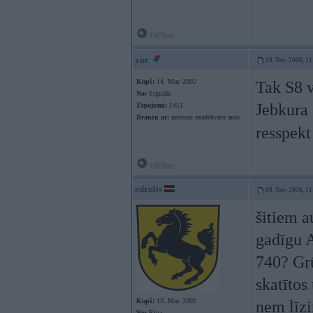
Offline
yur
09. Nov 2006, 11
Kopš:
14. May 2002
Tak S8 
No:
Sigulda
Jebkura
Ziņojumi:
1451
Braucu ar:
nervozu neadekvatu auto
resspek
Offline
edzulis
09. Nov 2006, 11
šitiem a
gadīgu A
740? Grū
skatītos
Kopš:
13. May 2002
ņem līz
No:
Rīga