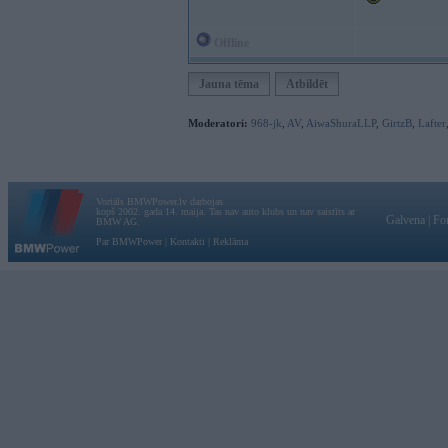
Offline
Jauna tēma
Atbildēt
Moderatori:
968-jk
,
AV
,
AiwaShuraLLP
,
GirtzB
,
Lafter
Vortāls BMWPower.lv darbojas
kopš 2002. gada 14. maija. Tas nav auto klubs un nav saistīts ar
Galvena
|
Fo
BMW AG.
Par BMWPower
|
Kontakti
|
Reklāma