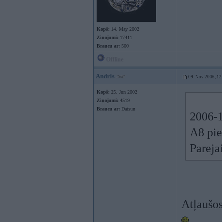
Kopš:
14. May 2002
Ziņojumi:
17411
Braucu ar:
500
Offline
Andris
09. Nov 2006, 12
Kopš:
25. Jun 2002
Ziņojumi:
4519
Braucu ar:
Datsun
2006-1
A8 pie
Pareja
Atļaušos