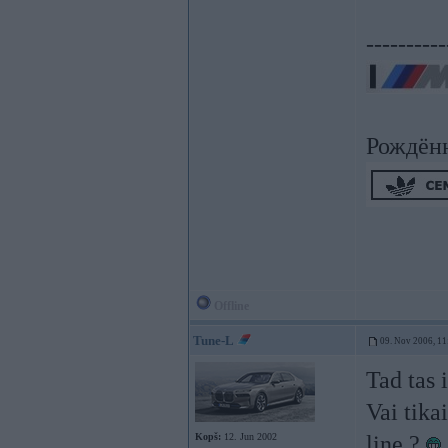
----------
Рождён
Offline
Tune-L
09. Nov 2006, 11
Tad tas 
Vai tika
Kopš:
12. Jun 2002
line ?