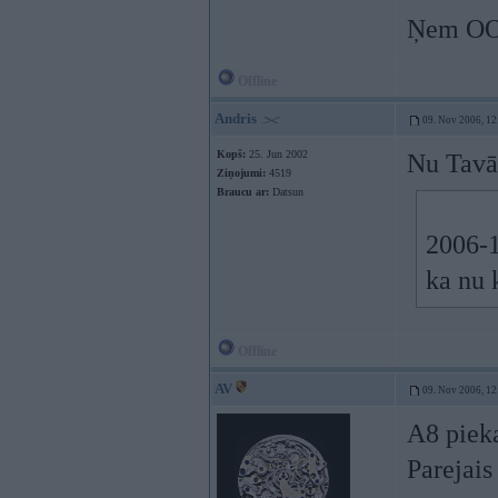
Ņem OOOO
Offline
Andris
09. Nov 2006, 12
Kopš:
25. Jun 2002
Nu Tavās
Ziņojumi:
4519
Braucu ar:
Datsun
2006-1
ka nu 
Offline
AV
09. Nov 2006, 12
A8 pieka
Parejais