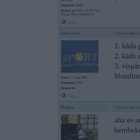
Ziņojumi:
56481
Braucu ar:
S212, 911TT, 951,
635csi, NSX, Tillotson t4
Offline
shibernieks
09. Nov 2006, 11
1. kāda 
2. kāds 
3. vispā
blondīn
Kopš:
12. Aug 2004
Ziņojumi:
5990
Braucu ar:
Offline
Mathias
09. Nov 2006, 12
aha es 
bembuk