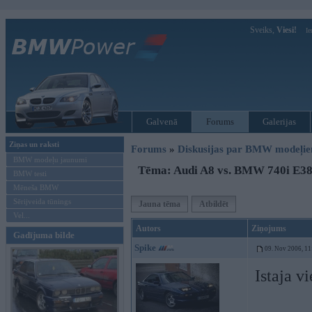
Sveiks,
Viesi!
Ie
Galvenā
Forums
Galerijas
Ziņas un raksti
Forums
»
Diskusijas par BMW modeļi
BMW modeļu jaunumi
Tēma: Audi A8 vs. BMW 740i E3
BMW testi
Mēneša BMW
Sērijveida tūnings
Jauna tēma
Atbildēt
Vel...
Autors
Ziņojums
Gadījuma bilde
Spike
09. Nov 2006, 11
Istaja v