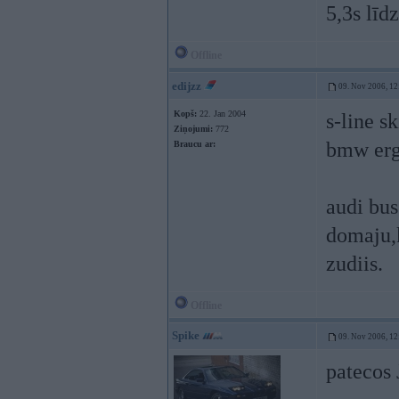
5,3s līd
Offline
edijzz
09. Nov 2006, 12
Kopš:
22. Jan 2004
s-line s
Ziņojumi:
772
bmw erg
Braucu ar:
audi bus
domaju,k
zudiis.
Offline
Spike
09. Nov 2006, 12
patecos