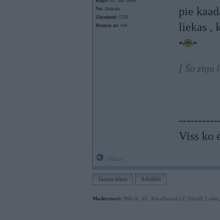
Kopš:
03. Jan 2006
pie kaad
No:
Jūrmala
Ziņojumi:
5291
liekas , 
Braucu ar:
e34
[ Šo ziņu 
----------
Viss ko 
Offline
Jauna tēma
Atbildēt
Moderatori:
968-jk
,
AV
,
AiwaShuraLLP
,
GirtzB
,
Lafter