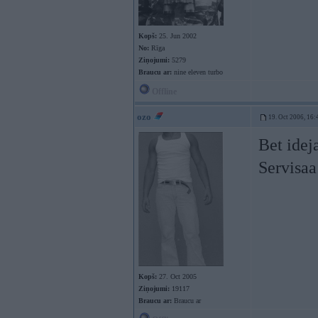
Kopš:
25. Jun 2002
No:
Rīga
Ziņojumi:
5279
Braucu ar:
nine eleven turbo
Offline
ozo
19. Oct 2006, 16:
Bet idej
Servisaa
Kopš:
27. Oct 2005
Ziņojumi:
19117
Braucu ar:
Braucu ar