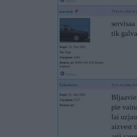
Offline
martink
19. Oct 2006, 19:
servisaa 
tik galv
Kopš:
19. Nov 2005
No:
Rīga
Ziņojumi:
5662
Braucu ar:
BMW e34 525i Recaro
(sapņos)
Offline
Tahometrs
19. Oct 2006, 19:
Kopš:
03. Mar 2004
Bljaavie
Ziņojumi:
1127
pie vain
Braucu ar:
lai uzja
aizvest 
arii sar