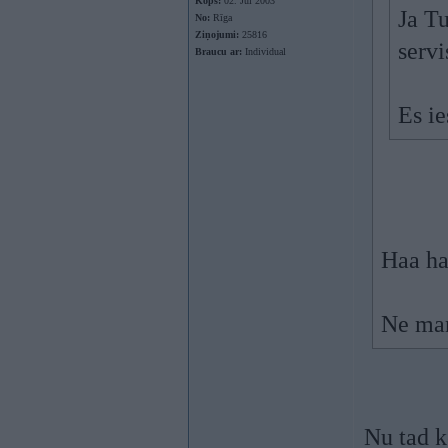
Kopš:
02. Jul 2003
Ja Tu
No:
Rīga
Ziņojumi:
25816
servi
Braucu ar:
Individual
Es ie
Haa haa
Ne man
Nu tad k