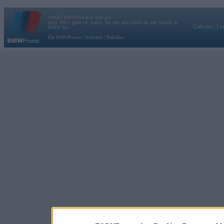
Vortāls BMWPower.lv darbojas
kopš 2002. gada 14. maija. Tas nav auto klubs un nav saistīts ar
Galvena
|
Fo
BMW AG.
Par BMWPower
|
Kontakti
|
Reklāma