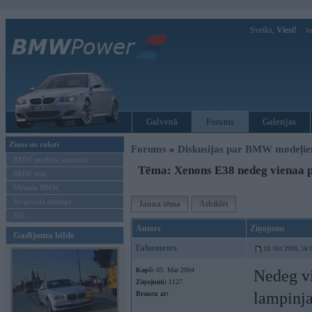
Sveiks,
Viesi!
Ie
Galvenā
Forums
Galerijas
Ziņas un raksti
Forums
»
Diskusijas par BMW modeļi
BMW modeļu jaunumi
Tēma: Xenons E38 nedeg vienaa p
BMW testi
Mēneša BMW
Sērijveida tūnings
Jauna tēma
Atbildēt
Vel...
Autors
Ziņojums
Gadījuma bilde
Tahometrs
19. Oct 2006, 16:
Kopš:
03. Mar 2004
Nedeg vi
Ziņojumi:
1127
lampinja
Braucu ar: