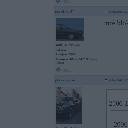
Offline
martink
19. Oct 2006, 16:
moš blok
Kopš:
19. Nov 2005
No:
Rīga
Ziņojumi:
5662
Braucu ar:
BMW e34 525i Recaro
(sapņos)
Offline
plakanais
19. Oct 2006, 16:
2006-1
2006-