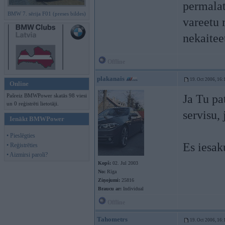
permalat
BMW 7. sērija F01 (preses bildes)
vareetu 
nekaitee
Offline
plakanais
19. Oct 2006, 16:
Online
Pašreiz BMWPower skatās 98 viesi
Ja Tu pa
un 0 reģistrēti lietotāji.
servisu,
Ienākt BMWPower
• Pieslēgties
Es iesak
• Reģistrēties
• Aizmirsi paroli?
Kopš:
02. Jul 2003
No:
Rīga
Ziņojumi:
25816
Braucu ar:
Individual
Offline
Tahometrs
19. Oct 2006, 16: