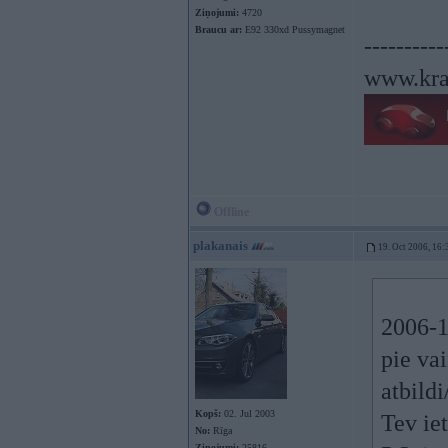
Ziņojumi:
4720
Braucu ar:
E92 330xd Pussymagnet
----------
www.kra
Offline
plakanais
19. Oct 2006, 16:
2006-1
pie vai
atbild
Kopš:
02. Jul 2003
Tev iet
No:
Rīga
Ziņojumi:
25816