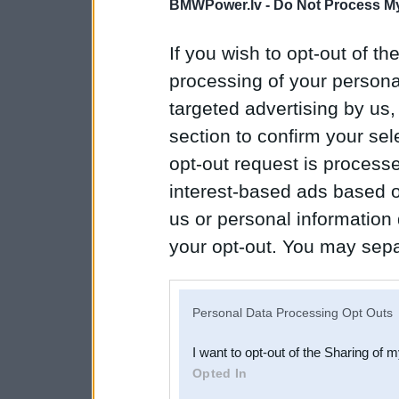
BMWPower.lv -
Do Not Process My
If you wish to opt-out of the
processing of your personal
targeted advertising by us
section to confirm your sel
opt-out request is proces
interest-based ads based o
us or personal information d
your opt-out. You may separ
disclosure of your personal
IAB’s list of downstream pa
Personal Data Processing Opt Outs
also be disclosed by us to 
I want to opt-out of the Sharing of 
Downstream Participants
th
Opted In
third parties.