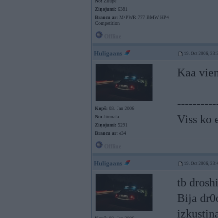
No:
Zilupe
Ziņojumi:
6381
Braucu ar:
M•PWR 777 BMW HP4
Competition
Offline
Huligaans
19. Oct 2006, 23:
Kaa vien
----------
Kopš:
03. Jan 2006
Viss ko 
No:
Jūrmala
Ziņojumi:
5291
Braucu ar:
e34
Offline
Huligaans
19. Oct 2006, 23:
tb drosh
Bija dr0
izkustin