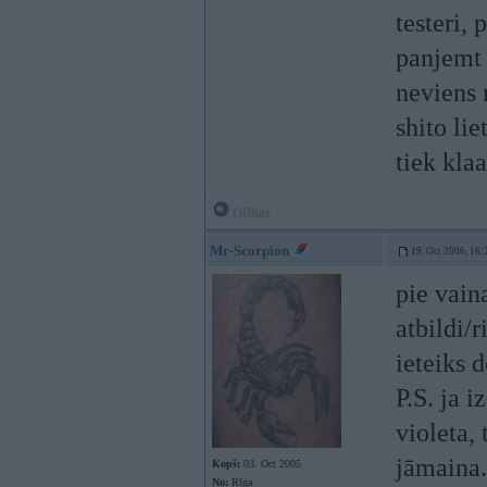
testeri,
panjemt 
neviens 
shito li
tiek klaa
Offline
Mr-Scorpion
19. Oct 2006, 16:
pie vaina
atbildi/
ieteiks d
P.S. ja 
violeta, 
jāmaina.
Kopš:
03. Oct 2005
No:
Rīga