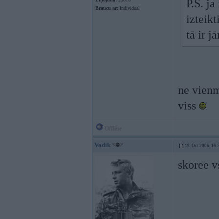
P.S. j
Braucu ar:
Individual
izteikt
tā ir j
ne vienm
viss
Offline
Vadik
19. Oct 2006, 16:
skoree 