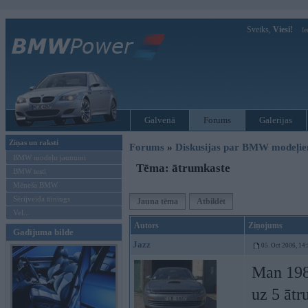
Sveiks,
Viesi!
Ie
Galvenā
Forums
Galerijas
Ziņas un raksti
Forums
»
Diskusijas par BMW modeļi
BMW modeļu jaunumi
Tēma: ātrumkaste
BMW testi
Mēneša BMW
Sērijveida tūnings
Jauna tēma
Atbildēt
Vel...
Autors
Ziņojums
Gadījuma bilde
Jazz
05. Oct 2006, 14
Man 198
uz 5 ātr