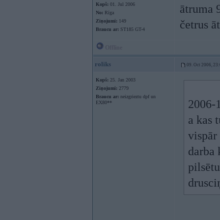
Kopš:
01. Jul 2006
ātruma 9
No:
Rīga
Ziņojumi:
149
četrus ā
Braucu ar:
ST185 GT-4
Offline
roliks
09. Oct 2006, 23
Kopš:
25. Jan 2003
Ziņojumi:
2779
Braucu ar:
neizgrieztu dpf un
2006-1
EX80**
a kas 
vispār
darba 
pilsēt
drusci