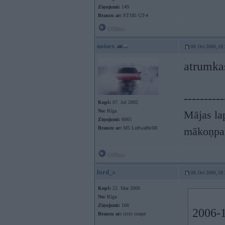
Ziņojumi:
149
Braucu ar:
ST185 GT-4
Offline
noisex
08. Oct 2006, 18
atrumka
----------
Kopš:
07. Jul 2002
No:
Rīga
Mājas lap
Ziņojumi:
6065
Braucu ar:
M5 Luftwaffe/88
mākoņpa
Offline
lord_s
08. Oct 2006, 18
Kopš:
22. Mar 2006
No:
Rīga
Ziņojumi:
166
2006-1
Braucu ar:
civic coupe