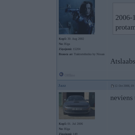
2006-1
protam
Kopš:
30. Aug 2002
No:
Rīga
Ziņojumi:
15204
Braucu ar:
Traktortehniku by Nissan
Atslaabs
Offline
Jazz
12. Oct 2006, 19
neviens 
Kopš:
01. Jul 2006
No:
Rīga
Ziņojumi:
149