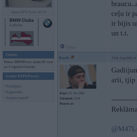
braucu..
ceļu ir 
Alpina B7S Turbo (E12)
ir bijis 
un t.t.
Offline
Online
Kasiic
30. Aug 2006, 10
Pašreiz BMWPower skatās 86 viesi
un 4 reģistrēti lietotāji.
Gadiijum
Ienākt BMWPower
arii, tj
• Pieslēgties
• Reģistrēties
Kopš:
13. Oct 2002
----------
• Aizmirsi paroli?
Ziņojumi:
5134
Braucu ar:
Reklāma
@M47L