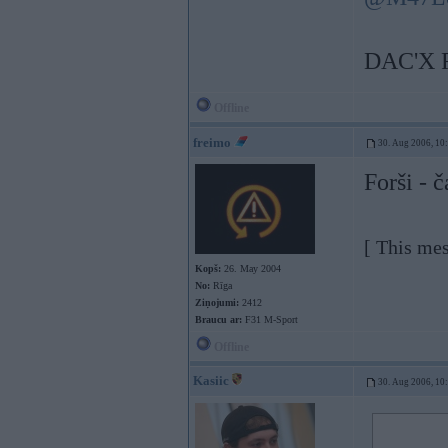
DAC'X 
Offline
freimo
30. Aug 2006, 10
Forši - 
[ This me
Kopš:
26. May 2004
No:
Rīga
Ziņojumi:
2412
Braucu ar:
F31 M-Sport
Offline
Kasiic
30. Aug 2006, 10