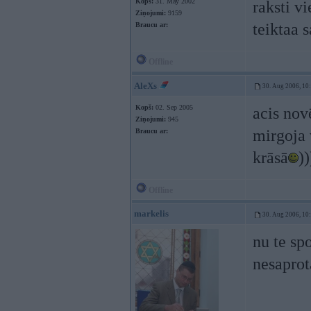
Kopš:
31. May 2002
raksti v
Ziņojumi:
9159
teiktaa 
Braucu ar:
Offline
AleXs
30. Aug 2006, 10
Kopš:
02. Sep 2005
acis nov
Ziņojumi:
945
mirgoja 
Braucu ar:
krāsā
))
Offline
markelis
30. Aug 2006, 10
nu te sp
nesaprot