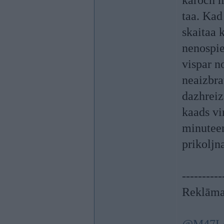
karoch m
taa. Kad
skaitaa 
nenospie
vispar no
neaizbra
dazhreiz
kaads vi
minuteem
prikoljn
----------
Reklāma