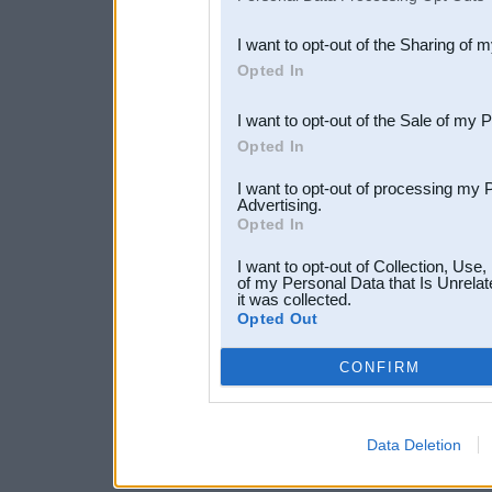
also be disclosed by us to 
I want to opt-out of the Sharing of 
Downstream Participants
th
Opted In
third parties.
I want to opt-out of the Sale of my 
Opted In
I want to opt-out of processing my 
Advertising.
Opted In
I want to opt-out of Collection, Use
of my Personal Data that Is Unrelat
it was collected.
Opted Out
CONFIRM
Data Deletion