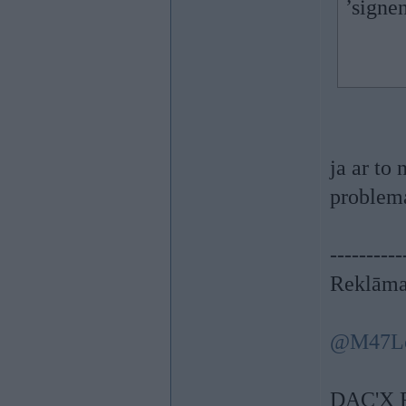
’signen
ja ar to
problema
----------
Reklāma
@M47L
DAC'X 