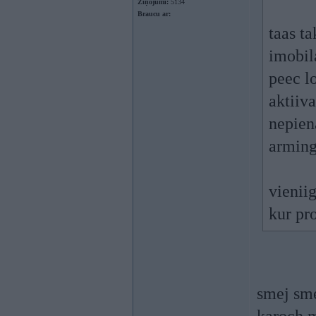
Ziņojumi:
5134
Braucu ar:
taas ta
imobila
peec l
aktiiv
nepien
arming
vieniig
kur pr
smej sm