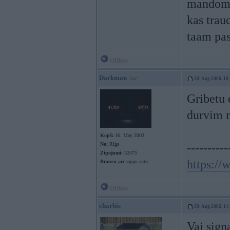
mandomaa
kas trau
taam pas
Offline
Darkman
30. Aug 2006, 10
Gribetu 
durvim 
Kopš:
16. May 2002
No:
Rīga
----------
Ziņojumi:
32475
https:/
Braucu ar:
sapņu auto
Offline
charbis
30. Aug 2006, 11
Vai sign