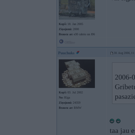
Kopš:
18. Jan 2005
Ziņojumi:
2000
Braucu ar:
e30 cabrio un f06
Offline
Puuchuks
30. Aug 2006, 11
2006-0
Gribet
Kopš:
03. Jul 2002
pasazi
No:
Rīga
Ziņojumi:
24359
Braucu ar:
BMW
taa jau 