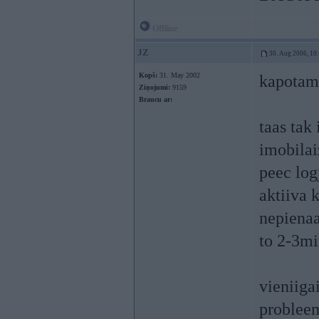
Offline
JZ
30. Aug 2006, 10
Kopš:
31. May 2002
kapotam 
Ziņojumi:
9159
Braucu ar:
taas tak 
imobilai
peec log
aktiiva 
nepienaa
to 2-3mi
vieniigai
problee