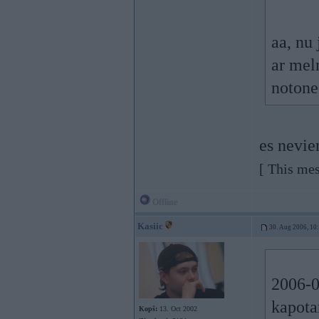
aa, nu
ar mel
notone
es nevie
[ This me
Offline
Kasiic
30. Aug 2006, 10
2006-0
kapota
Kopš:
13. Oct 2002