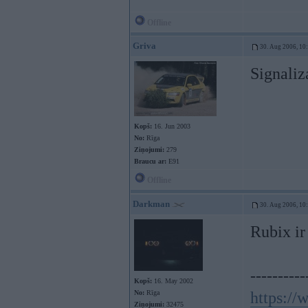
Offline
Griva
30. Aug 2006, 10
Signaliz
Kopš:
16. Jun 2003
No:
Rīga
Ziņojumi:
279
Braucu ar:
E91
Offline
Darkman
30. Aug 2006, 10
Rubix ir
----------
Kopš:
16. May 2002
No:
Rīga
https:/
Ziņojumi:
32475