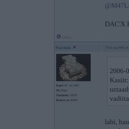
@M47L
DAC'X 
Offline
Puuchuks
30. Aug 2006, 10
2006-0
Kasiit
Kopš:
03. Jul 2002
uztaad
No:
Rīga
Ziņojumi:
24359
vadiita
Braucu ar:
BMW
labi, ha