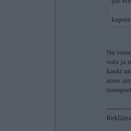
par ef
kapota
Nu vienr
vota ja 
kaukt un
atver ai
transpor
----------
Reklāma