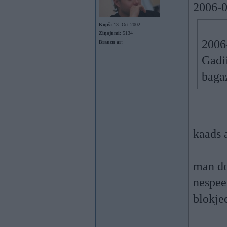
2006-0
Kopš:
13. Oct 2002
Ziņojumi:
5134
2006-
Braucu ar:
Gadi
bagaz
kaads 
man do
nespee
blokje