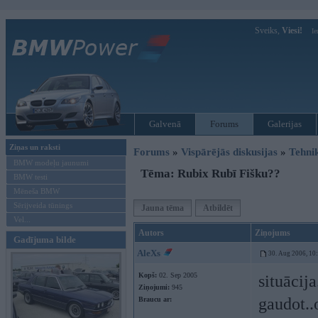
Sveiks,
Viesi!
Ie
Galvenā
Forums
Galerijas
Ziņas un raksti
Forums
»
Vispārējās diskusijas
»
Tehni
BMW modeļu jaunumi
Tēma: Rubix Rubī Fišku??
BMW testi
Mēneša BMW
Sērijveida tūnings
Jauna tēma
Atbildēt
Vel...
Autors
Ziņojums
Gadījuma bilde
AleXs
30. Aug 2006, 10
Kopš:
02. Sep 2005
situācija
Ziņojumi:
945
gaudot..
Braucu ar: