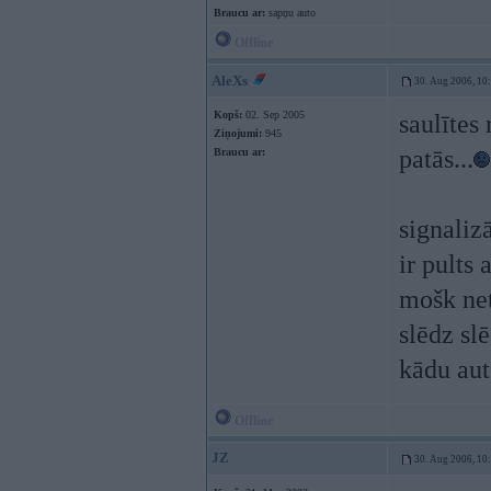
Braucu ar:
sapņu auto
Offline
AleXs
30. Aug 2006, 10
Kopš:
02. Sep 2005
saulītes
Ziņojumi:
945
patās...
Braucu ar:
signaliz
ir pults 
mošk net
slēdz slē
kādu aut
Offline
JZ
30. Aug 2006, 10