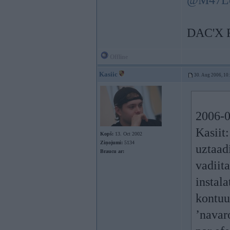
@M47L
DAC'X 
Offline
Kasiic
30. Aug 2006, 10
2006-0
Kasiit
Kopš:
13. Oct 2002
Ziņojumi:
5134
uztaad
Braucu ar:
vadiita
instal
kontuur
’navaro