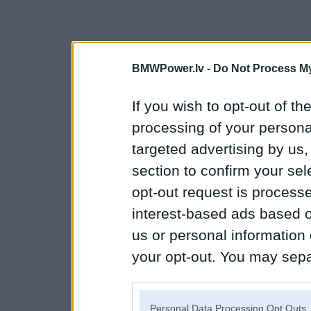
BMWPower.lv -
Do Not Process My
If you wish to opt-out of the
processing of your personal
targeted advertising by us
section to confirm your sel
opt-out request is proces
interest-based ads based o
us or personal information d
your opt-out. You may separ
disclosure of your personal
IAB’s list of downstream pa
Personal Data Processing Opt Outs