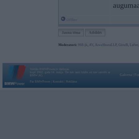
augumaa 
Offline
Jauna tēma
Atbildēt
Moderatori:
968-jk
,
AV
,
AiwaShuraLLP
,
GirtzB
,
Lafter
Vortāls BMWPower.lv darbojas
kopš 2002. gada 14. maija. Tas nav auto klubs un nav saistīts ar
Galvena
|
Fo
BMW AG.
Par BMWPower
|
Kontakti
|
Reklāma