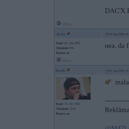
DAC'X 
Offline
AleXs
30. Aug 2006, 10
Kopš:
02. Sep 2005
nea. da f
Ziņojumi:
945
Braucu ar:
Offline
Kasiic
30. Aug 2006, 10
malac
----------
Kopš:
13. Oct 2002
Reklāma
Ziņojumi:
5134
Braucu ar:
@M47L