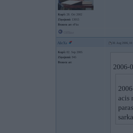
Kopš:
28. Oct 2002
Ziņojumi:
13015
Braucu ar:
eFku
Offline
AleXs
30. Aug 2006, 10
Kopš:
02. Sep 2005
Ziņojumi:
945
Braucu ar:
2006-0
2006-
acis 
paras
sarka