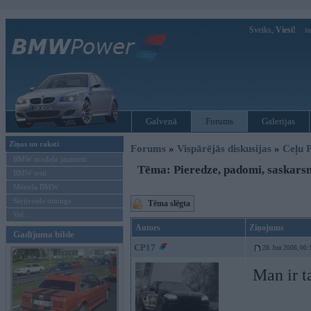
Sveiks,
Viesi!
Ie
Galvenā
Forums
Galerijas
Ziņas un raksti
Forums
»
Vispārējās diskusijas
»
Ceļu P
BMW modeļu jaunumi
Tēma: Pieredze, padomi, saskars
BMW testi
Mēneša BMW
Sērijveida tūnings
Tēma slēgta
Vel...
Autors
Ziņojums
Gadījuma bilde
CP17
28. Jun 2006, 00:
Man ir t