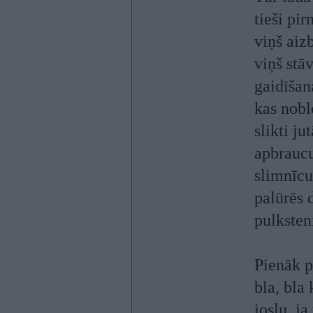
tieši pi
viņš aiz
viņš stā
gaidīšana
kas nobl
slikti ju
apbraucu
slimnīcu
palūrēs 
pulksten
Pienāk p
bla, bla
joslu, ja