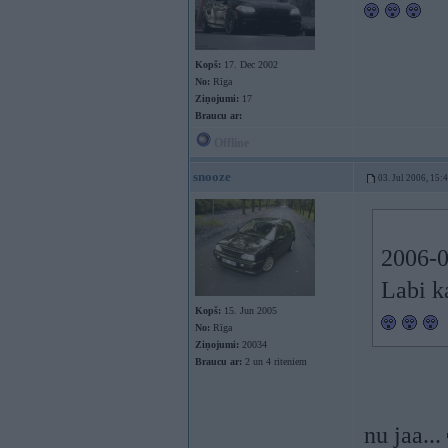
Kopš:
17. Dec 2002
No:
Rīga
Ziņojumi:
17
Braucu ar:
Offline
snooze
03. Jul 2006, 15:
2006-0
Labi k
Kopš:
15. Jun 2005
No:
Rīga
Ziņojumi:
20034
Braucu ar:
2 un 4 riteniem
nu jaa...