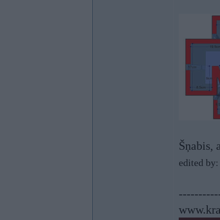
Šņabis, a
edited by
----------
www.kra