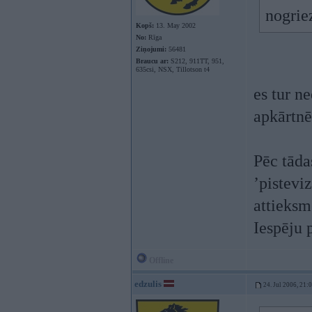
nogriez
Kopš:
13. May 2002
No:
Rīga
Ziņojumi:
56481
Braucu ar:
S212, 911TT, 951,
635csi, NSX, Tillotson t4
es tur n
apkārtnē 
Pēc tāda
’pistevi
attieksm
Iespēju 
Offline
edzulis
24. Jul 2006, 21: