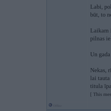
Labi, poh
būt, to 
Laikam i
pilnas i
Un gada 
Nekas, r
lai taut
titula ī
[ This mes
Offline