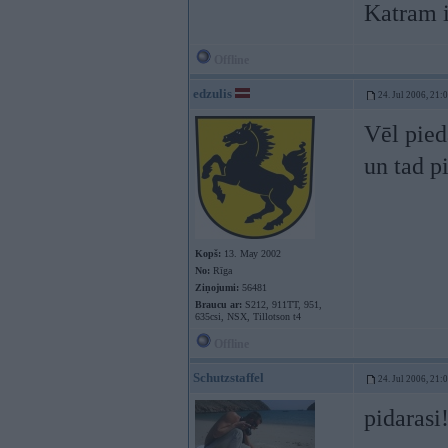
Katram i
Offline
edzulis
24. Jul 2006, 21:
Vēl pied
un tad p
Kopš:
13. May 2002
No:
Rīga
Ziņojumi:
56481
Braucu ar:
S212, 911TT, 951,
635csi, NSX, Tillotson t4
Offline
Schutzstaffel
24. Jul 2006, 21:
pidarasi