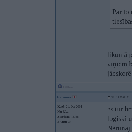
Par to 
tiesība
likumā p
viņiem b
jāeskorē 
Offline
Ekimons
24. Jul 2006, 21:
Kopš:
21. Dec 2004
es tur br
No:
Rīga
logiski u
Ziņojumi:
13338
Braucu ar:
Nerunāju