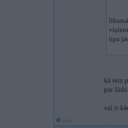
likumā 
viņiem
tipa jā
kā reiz 
par šādu 
vai ir k
Offline