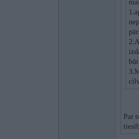
ma
1.a
nep
pā
2.A
izd
būt
3.M
cil
Par t
tiesī