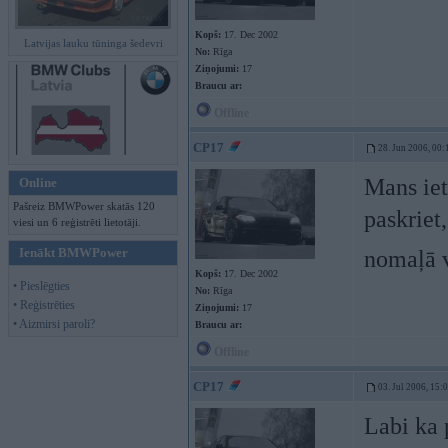
Kopš:
17. Dec 2002
Latvijas lauku tūninga šedevri
No:
Rīga
Ziņojumi:
17
Braucu ar:
Offline
CP17
28. Jun 2006, 00:
Mans iet
Online
Pašreiz BMWPower skatās 120
paskriet
viesi un 6 reģistrēti lietotāji.
Ienākt BMWPower
nomaļā v
Kopš:
17. Dec 2002
• Pieslēgties
No:
Rīga
• Reģistrēties
Ziņojumi:
17
• Aizmirsi paroli?
Braucu ar:
Offline
CP17
03. Jul 2006, 15:
Labi ka 