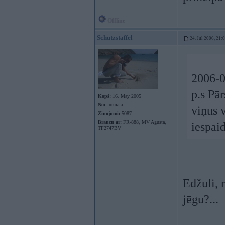
Offline
Schutzstaffel
24. Jul 2006, 21:
2006-0
p.s Pār
Kopš:
16. May 2005
No:
Jūrmala
viņus 
Ziņojumi:
5087
Braucu ar:
FR-888, MV Agusta,
iespai
TF2747BV
Edžuli, 
jēgu?...