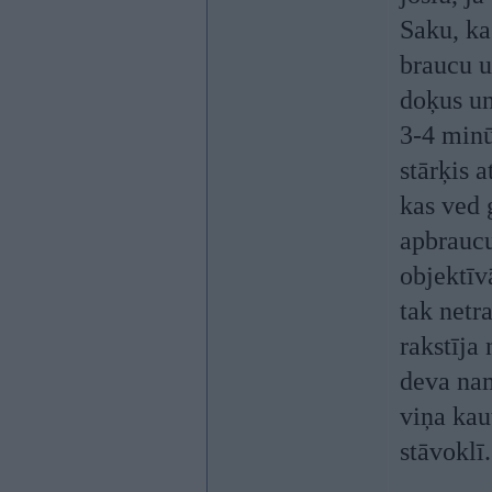
Saku, ka 
braucu u
doķus un
3-4 minū
stārķis 
kas ved 
apbraucu
objektīv
tak netr
rakstīja
deva nam
viņa kau
stāvoklī.