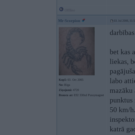
Offline
Mr-Scorpion
03. Jul 2006, 15:
darbības
bet kas 
liekas, 
pagājuša
labo att
Kopš:
03. Oct 2005
No:
Rīga
mazāku 
Ziņojumi:
4720
Braucu ar:
E92 330xd Pussymagnet
punktus 
50 km/h.
inspekto
katrā ga