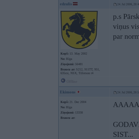
edzulis
24. Jul 2006, 20:
p.s Pārs
viņus vi
par nor
Kopš:
13. May 2002
No:
Rīga
Ziņojumi:
56481
Braucu ar:
S212, 911TT, 951,
635csi, NSX, Tillotson t4
Offline
Ekimons
24. Jul 2006, 20:
Kopš:
21. Dec 2004
AAAAA
No:
Rīga
Ziņojumi:
13338
Braucu ar:
GODAVĀ
SIST...