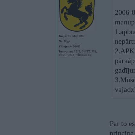
2006-0
manup
1.apbr
Kopš:
13. May 2002
nepārtr
No:
Rīga
Ziņojumi:
56481
2.APK 
Braucu ar:
S212, 911TT, 951,
635csi, NSX, Tillotson t4
pārkāp
gadīju
3.Muso
vajadzī
Par to e
principa