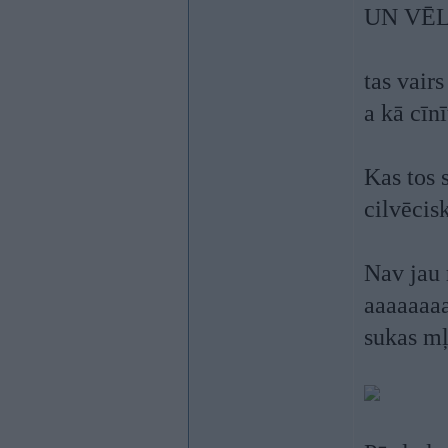
UN VĒL
tas vairs
a kā cīnī
Kas tos 
cilvēcis
Nav jau 
aaaaaaa
sukas m