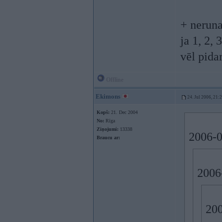
+ neruna
ja 1, 2,
vēl pida
Offline
Ekimons
24. Jul 2006, 21:
Kopš:
21. Dec 2004
No:
Rīga
Ziņojumi:
13338
2006-0
Braucu ar:
2006-
200