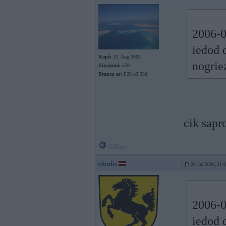
2006-0
iedod 
Kopš:
15. Aug 2005
nogriez
Ziņojumi:
559
Braucu ar:
F25 x3 35d
cik sapr
Offline
edzulis
24. Jul 2006, 21:
2006-0
iedod 