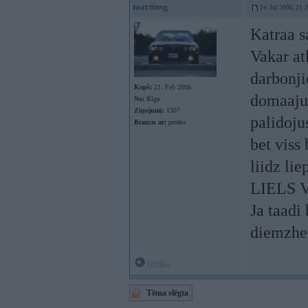
martinsg
24. Jul 2006, 21:
Katraa s
Vakar at
darbonji
Kopš:
21. Feb 2006
domaaju,
No:
Rīga
Ziņojumi:
1307
palidojus
Braucu ar:
prieku
bet viss 
liidz lie
LIELS 
Ja taadi
diemzhee
Offline
Tēma slēgta