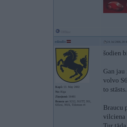
Offline
edzulis
24. Jul 2006, 20:
šodien b
Gan jau i
volvo S6
Kopš:
13. May 2002
to stāsts.
No:
Rīga
Ziņojumi:
56481
Braucu ar:
S212, 911TT, 951,
635csi, NSX, Tillotson t4
Braucu p
vilciena
Tur tāda