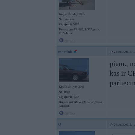
Kopš:
16. May 2005
No:
Jūrmala
Ziņojumi:
5087
Braucu ar:
FR-888, MV Agusta,
TF2747BV
Offline
martink
24. Jul 2006, 21:
piem., n
kas ir C
parliecin
Kopš:
19. Nov 2005
No:
Rīga
Ziņojumi:
5662
Braucu ar:
BMW e34 525i Recaro
(sapņos)
Offline
Q
24. Jul 2006, 21: