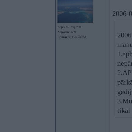
2006-0
Kopš:
15. Aug 2005
Ziņojumi:
559
2006-
Braucu ar:
F25 x3 35d
manu
1.apb
nepār
2.APK
pārk
gadī
3.Mus
tikai