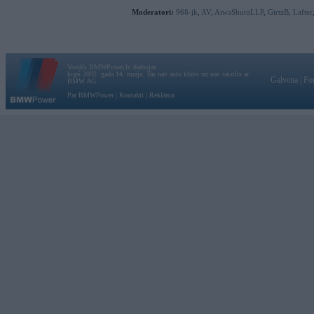
Moderatori:
968-jk
,
AV
,
AiwaShuraLLP
,
GirtzB
,
Lafter
Vortāls BMWPower.lv darbojas
kopš 2002. gada 14. maija. Tas nav auto klubs un nav saistīts ar
Galvena
|
Fo
BMW AG.
Par BMWPower
|
Kontakti
|
Reklāma