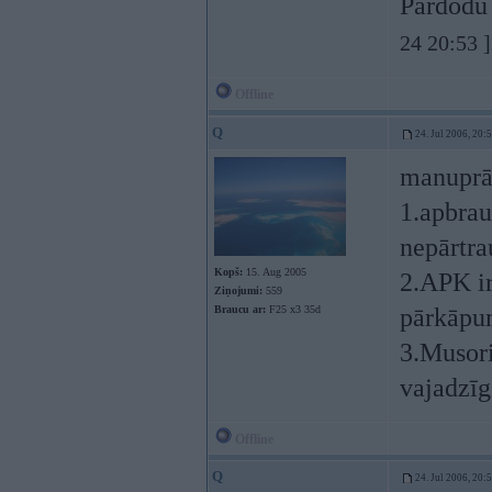
Pārdodu
24 20:53 ]
Offline
Q
24. Jul 2006, 20:
manuprā
1.apbrau
nepārtra
Kopš:
15. Aug 2005
2.APK ir
Ziņojumi:
559
Braucu ar:
F25 x3 35d
pārkāpum
3.Musori
vajadzīgi
Offline
Q
24. Jul 2006, 20: