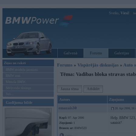
Sveiks,
Viesi!
Ie
Galvenā
Forums
Galerijas
Ziņas un raksti
Forums
»
Vispārējās diskusijas
»
Auto s
BMW modeļu jaunumi
Tēma: Vadibas bloka stravas stabi
BMW testi
Mēneša BMW
Sērijveida tūnings
Jauna tēma
Atbildēt
Vel...
Autors
Ziņojums
Gadījuma bilde
emazais30
28. Apr 2006, 16:
Help. BMW 523, E3
Kopš:
07. Apr 2006
sataisit?
Ziņojumi:
1
Braucu ar:
BMW523