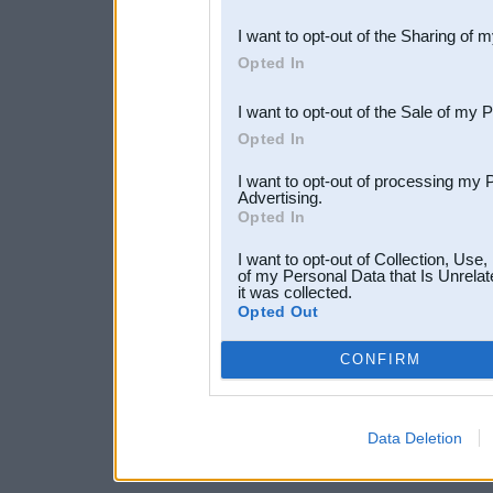
also be disclosed by us to 
I want to opt-out of the Sharing of 
Downstream Participants
th
Opted In
third parties.
I want to opt-out of the Sale of my 
Opted In
I want to opt-out of processing my 
Advertising.
Opted In
I want to opt-out of Collection, Use
of my Personal Data that Is Unrelat
it was collected.
Opted Out
CONFIRM
Data Deletion