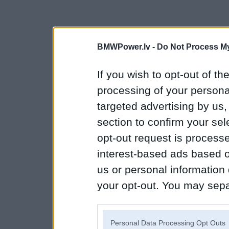
BMWPower.lv -
Do Not Process My
If you wish to opt-out of the
processing of your personal
targeted advertising by us
section to confirm your sel
opt-out request is proces
interest-based ads based o
us or personal information d
your opt-out. You may separ
disclosure of your personal
IAB’s list of downstream pa
Personal Data Processing Opt Outs