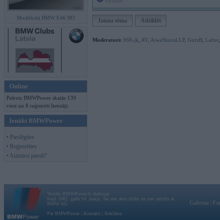
Offline
Modificēti BMW E46 M3
Jauna tēma
Atbildēt
Moderatori:
968-jk
,
AV
,
AiwaShuraLLP
,
GirtzB
,
Lafter
Online
Pašreiz BMWPower skatās 139
viesi un 8 reģistrēti lietotāji.
Ienākt BMWPower
• Pieslēgties
• Reģistrēties
• Aizmirsi paroli?
Vortāls BMWPower.lv darbojas
kopš 2002. gada 14. maija. Tas nav auto klubs un nav saistīts ar
Galvena
|
Fo
BMW AG.
Par BMWPower
|
Kontakti
|
Reklāma