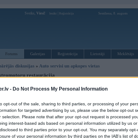
Sveiks,
Viesi!
|
Sestdiena, 8. augusts
Ienākt
Reģistrācija
Forums
Galerijas
Reģistrācija
Lietotāji
Meklētājs
pārējās diskusijas
»
Auto servisi un apkopes vietas
tromotoru restaurācija
.lv -
Do Not Process My Personal Information
Atbildēt
Ziņojums
to opt-out of the sale, sharing to third parties, or processing of your per
formation for targeted advertising by us, please use the below opt-out s
17. Apr 2006, 19:23
r selection. Please note that after your opt-out request is processed y
Vai ir kaada vieta kur var restauret elektromotorus un generatorus... vajadze
eing interest-based ads based on personal information utilized by us or
kaa jaunam. Es kludos ?
disclosed to third parties prior to your opt-out. You may separately opt-
Mazjaudigs ir palicis logu slotinu motorinsh no E24 un ari parejiem profila
3 Cabrio
losure of your personal information by third parties on the IAB’s list of