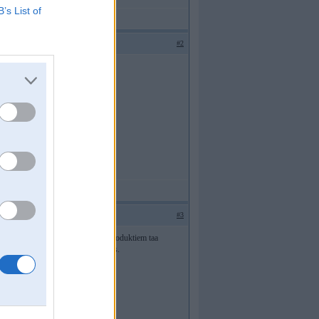
B’s List of
#2
#3
aaiztiira no mesliem un korozijas produktiem taa
ku "izeestas" un palikushas ovaalas.