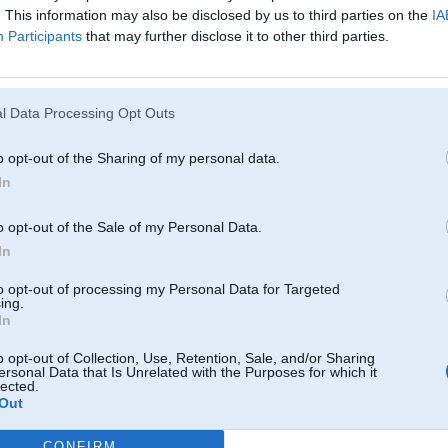
. This information may also be disclosed by us to third parties on the
IA
Participants
that may further disclose it to other third parties.
17. Apr 2006, 19:49
SIA "Pārtinējs"
l Data Processing Opt Outs
-----------------
Braukt ir priex.
o opt-out of the Sharing of my personal data.
Tikai R6, S54B32 + 2JZ-GE
In
2
o opt-out of the Sale of my Personal Data.
LSD)
In
to opt-out of processing my Personal Data for Targeted
ing.
17. Apr 2006, 23:21
In
tur nav probleema motorinjaa, bet gan pashaa mehanismaa. tas ir jaaizjauc, j
(mehanisma) buxes, sasmerejot visu stradas kaa jauns, ja vien taas nav ar lai
o opt-out of Collection, Use, Retention, Sale, and/or Sharing
ersonal Data that Is Unrelated with the Purposes for which it
man e23 bijaa taada probleema peec ilgaakas auto staaveshanas
lected.
Out
-----------------
diagnostika, elektronikas remonts & pretaizdzīšanas iekārtas.
CONFIRM