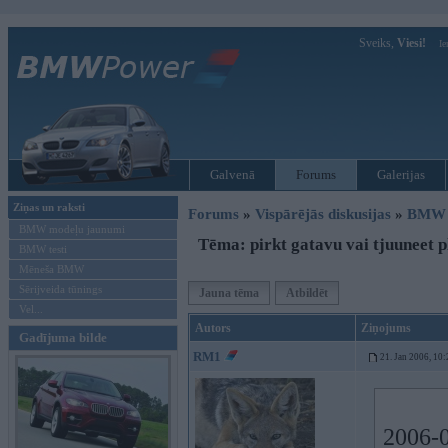
Sveiks,
Viesi!
Ie
Galvenā
Forums
Galerijas
Ziņas un raksti
Forums
»
Vispārējās diskusijas
»
BMW t
BMW modeļu jaunumi
Tēma: pirkt gatavu vai tjuuneet 
BMW testi
Mēneša BMW
Sērijveida tūnings
Jauna tēma
Atbildēt
Vel...
Autors
Ziņojums
Gadījuma bilde
RM1
21. Jan 2006, 10:
2006-0