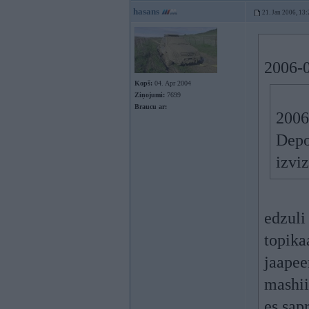
hasans
21. Jan 2006, 13:
2006-0
Kopš:
04. Apr 2004
Ziņojumi:
7699
Braucu ar:
2006
Depo
izvi
edzuli
topika
jaapee
mashii
es sap