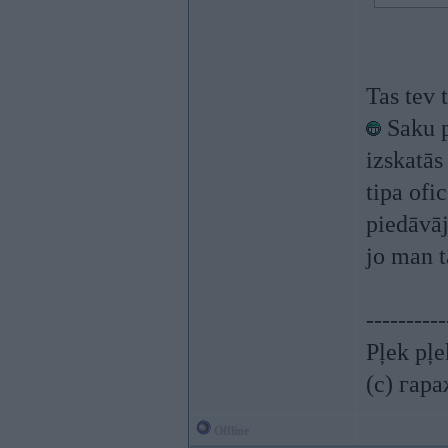
Tas tev t
Saku p
izskatās
tipa ofi
piedāvāj
jo man t
----------
Pļek pļ
(c) гар
Offline