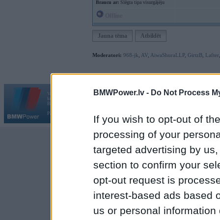
Braucu ar:
Slēgta tipa visurgājēju
Offline
Jauna tēma
Atbildēt
Moderatori:
968-jk
,
AV
,
AiwaShuraLLP
,
GirtzB
,
Lafter
BMWPower.lv -
Do Not Process My
Vortāls BMWPower.lv darbojas
kopš 2002. gada 14. maija. Tas nav auto klubs un nav saistīts ar
Galvena
|
Fo
BMW AG.
Par BMWPower
|
Kontakti
|
Reklāma
If you wish to opt-out of the
processing of your personal
targeted advertising by us
section to confirm your sel
opt-out request is proces
interest-based ads based o
us or personal information d