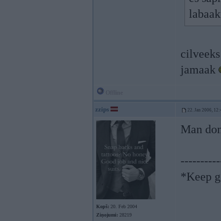
labaak
cilveeks
jamaak
Offline
zzips
22. Jan 2006, 12:
Man dom
----------
*Keep go
Kopš:
20. Feb 2004
Ziņojumi:
28219