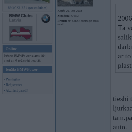
BMW X6 E71 (preses bildes)
Kopš:
20. Dec 2003
Ziņojumi:
64882
2006
Braucu ar:
Cincīti tumsā pa sausu
tuneli
Tā va
salik
darbs
Online
ar to
Pašreiz BMWPower skatās 164
viesi un 0 reģistrēti lietotāji.
plas
Ienākt BMWPower
• Pieslēgties
• Reģistrēties
• Aizmirsi paroli?
tieshi
ljurkaa
tam.pa
auto.