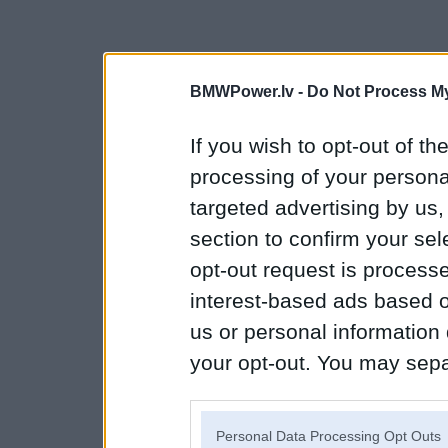
BMWPower.lv -
Do Not Process My
If you wish to opt-out of the
processing of your personal
targeted advertising by us
section to confirm your sel
opt-out request is proces
interest-based ads based o
us or personal information d
your opt-out. You may separ
disclosure of your personal
IAB’s list of downstream pa
Personal Data Processing Opt Outs