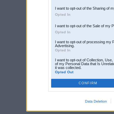
also be disclosed by us to 
I want to opt-out of the Sharing of 
Downstream Participants
th
Opted In
third parties.
I want to opt-out of the Sale of my 
Opted In
I want to opt-out of processing my 
Advertising.
Opted In
I want to opt-out of Collection, Use
of my Personal Data that Is Unrelat
it was collected.
Opted Out
CONFIRM
Data Deletion