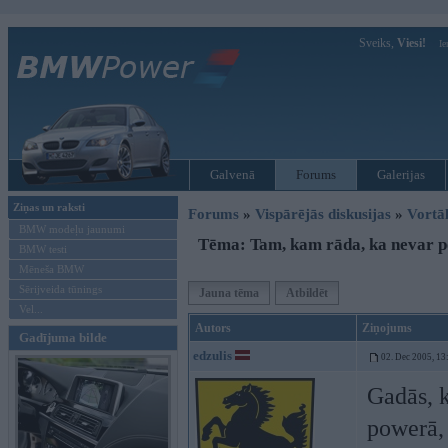
Sveiks,
Viesi!
Ie
Galvenā
Forums
Galerijas
Ziņas un raksti
Forums
»
Vispārējās diskusijas
»
Vort
BMW modeļu jaunumi
Tēma: Tam, kam rāda, ka nevar p
BMW testi
Mēneša BMW
Sērijveida tūnings
Jauna tēma
Atbildēt
Vel...
Autors
Ziņojums
Gadījuma bilde
edzulis
02. Dec 2005, 13
Gadās, k
powerā, 