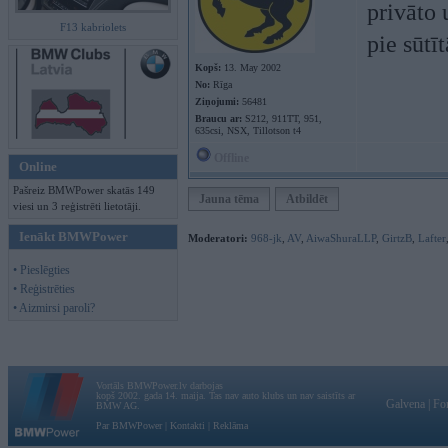
privāto 
F13 kabriolets
pie sūtī
Kopš:
13. May 2002
No:
Rīga
Ziņojumi:
56481
Braucu ar:
S212, 911TT, 951,
635csi, NSX, Tillotson t4
Offline
Online
Pašreiz BMWPower skatās 149
Jauna tēma
Atbildēt
viesi un 3 reģistrēti lietotāji.
Ienākt BMWPower
Moderatori:
968-jk
,
AV
,
AiwaShuraLLP
,
GirtzB
,
Lafter
• Pieslēgties
• Reģistrēties
• Aizmirsi paroli?
Vortāls BMWPower.lv darbojas
kopš 2002. gada 14. maija. Tas nav auto klubs un nav saistīts ar
Galvena
|
Fo
BMW AG.
Par BMWPower
|
Kontakti
|
Reklāma