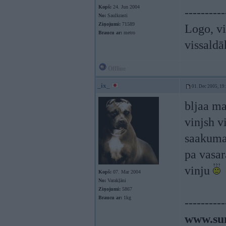
Kopš:
24. Jun 2004
----------
No:
Saulkrasti
Ziņojumi:
71589
Logo, vi
Braucu ar:
metro
vissaldā
Offline
_ix_
01. Dec 2005, 19
bljaa ma
vinjsh v
saakumam
pa vasa
vinju
Kopš:
07. Mar 2004
No:
Varakļāni
Ziņojumi:
5867
Braucu ar:
1kg
----------
www.sun