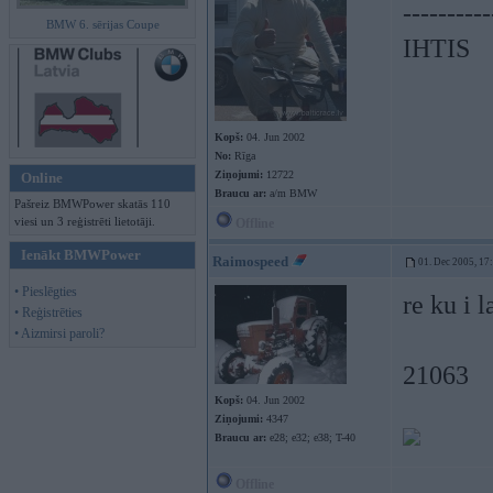
----------
BMW 6. sērijas Coupe
IHTIS
Kopš:
04. Jun 2002
No:
Rīga
Ziņojumi:
12722
Online
Braucu ar:
a/m BMW
Pašreiz BMWPower skatās 110
viesi un 3 reģistrēti lietotāji.
Offline
Ienākt BMWPower
Raimospeed
01. Dec 2005, 17
• Pieslēgties
re ku i 
• Reģistrēties
• Aizmirsi paroli?
21063
Kopš:
04. Jun 2002
Ziņojumi:
4347
Braucu ar:
e28; e32; e38; T-40
Offline