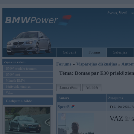
Sveiks,
Viesi!
Ie
Galvenā
Forums
Galerijas
Ziņas un raksti
Forums
»
Vispārējās diskusijas
»
Autom
BMW modeļu jaunumi
Tēma: Domas par E30 priekš zie
BMW testi
Mēneša BMW
Sērijveida tūnings
Jauna tēma
Atbildēt
Vel...
Autors
Ziņojums
Gadījuma bilde
Speed3
01. Dec 2005, 17
VAZ ir s