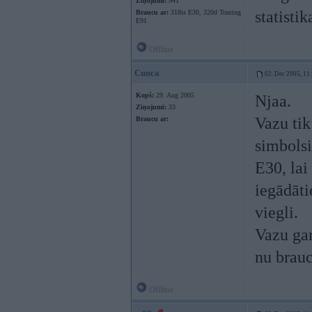
Ziņojumi:
941
statisti
Braucu ar:
318is E30, 320d Touring
E91
Offline
Cunca
02. Dec 2005, 11
Kopš:
29. Aug 2005
Njaa.
Ziņojumi:
33
Vazu tik
Braucu ar:
simbols
E30, lai
iegādāti
viegli.
Vazu gan
nu brau
Offline