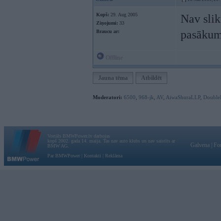
Kopš:
29. Aug 2005
Nav slik
Ziņojumi:
33
pasākum
Braucu ar:
Offline
Jauna tēma
Atbildēt
Moderatori:
6500
,
968-jk
,
AV
,
AiwaShuraLLP
,
Double
Vortāls BMWPower.lv darbojas
kopš 2002. gada 14. maija. Tas nav auto klubs un nav saistīts ar
Galvena
|
Fo
BMW AG.
Par BMWPower
|
Kontakti
|
Reklāma