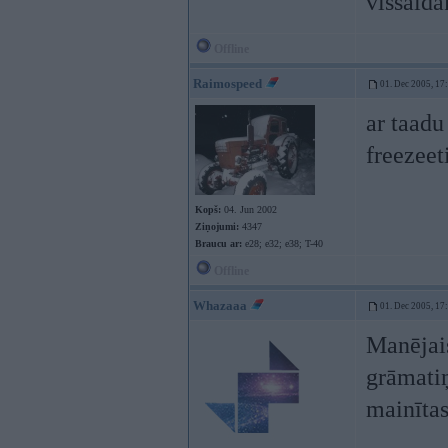
vissaldā
Offline
Raimospeed
01. Dec 2005, 17
ar taadu
freezeet
Kopš:
04. Jun 2002
Ziņojumi:
4347
Braucu ar:
e28; e32; e38; T-40
Offline
Whazaaa
01. Dec 2005, 17
Manējais
grāmati
mainītas