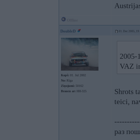
Austrija
Offline
DoubleD
01. Dec 2005, 19
2005-1
VAZ ir
Kopš:
01. Jul 2002
No:
Rīga
Ziņojumi:
50162
Shrots t
Braucu ar:
HH-325
teici, n
----------
раз пошл