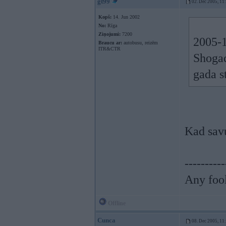
gt99
02. Dec 2005, 11
Kopš:
14. Jun 2002
No:
Rīga
Ziņojumi:
7200
2005-1
Braucu ar:
autobusu, reizēm
ITR&CTR
Shogad
gada s
Kad savu
----------
Any fool
Offline
Cunca
08. Dec 2005, 11