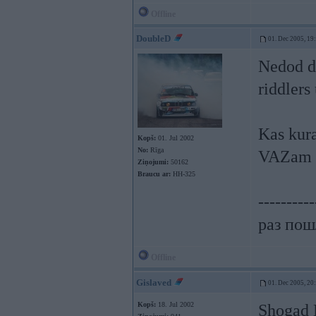
Offline
DoubleD
01. Dec 2005, 19
Nedod di
riddlers
Kas kura
Kopš:
01. Jul 2002
No:
Rīga
VAZam bl
Ziņojumi:
50162
Braucu ar:
HH-325
----------
раз пошл
Offline
Gislaved
01. Dec 2005, 20
Kopš:
18. Jul 2002
Shogad 