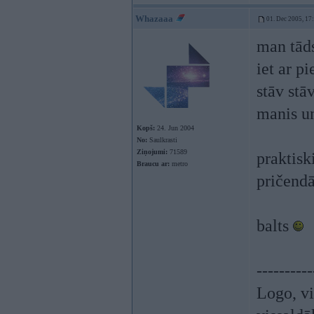
Whazaaa
01. Dec 2005, 17
man tāds
iet ar p
stāv stā
manis u
Kopš:
24. Jun 2004
No:
Saulkrasti
Ziņojumi:
71589
praktisk
Braucu ar:
metro
pričendāļ
balts
----------
Logo, vi