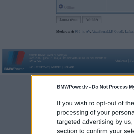
Offline
Jauna tēma
Atbildēt
Moderatori:
968-jk
,
AV
,
AiwaShuraLLP
,
GirtzB
,
Lafter
Vortāls BMWPower.lv darbojas
kopš 2002. gada 14. maija. Tas nav auto klubs un nav saistīts ar
Galvena
|
Fo
BMW AG.
Par BMWPower
|
Kontakti
|
Reklāma
BMWPower.lv -
Do Not Process My
If you wish to opt-out of the
processing of your personal
targeted advertising by us
section to confirm your sel