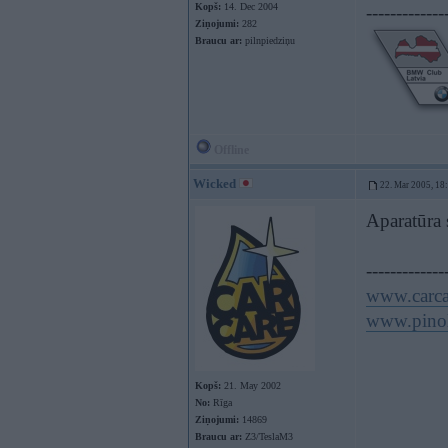
Kopš:
14. Dec 2004
-------------
Ziņojumi:
282
Braucu ar:
pilnpiedziņu
Offline
Wicked
22. Mar 2005, 18
Aparatūra 
-------------
www.carca
www.pinol
Kopš:
21. May 2002
No:
Rīga
Ziņojumi:
14869
Braucu ar:
Z3/TeslaM3