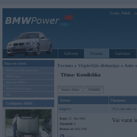
Sveiks,
Viesi!
Ie
Galvenā
Forums
Galerijas
Ziņas un raksti
Forums
»
Vispārējās diskusijas
»
Auto s
BMW modeļu jaunumi
Tēma: Kondishka
BMW testi
Mēneša BMW
Sērijveida tūnings
Jauna tēma
Atbildēt
Vel...
Autors
Ziņojums
Gadījuma bilde
taigers
22. Mar 2005, 14
Kopš:
22. Mar 2005
Vai varat i
Ziņojumi:
6
Braucu ar:
E60 530d