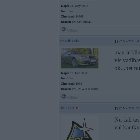
Kopš:
21. May 2002
No:
Rīga
Ziņojumi:
14869
Braucu ar:
Z3/TeslaM3
Offline
pozitiivais
22. Mar 2005, 20
man ir kli
vis vadības
ok...bet nu
Kopš:
12. Dec 2003
No:
Rīga
Ziņojumi:
1988
Braucu ar:
BMW 330 cabrio
Offline
Wicked
22. Mar 2005, 22
Nu čali tas
vai kautkur