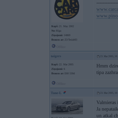
-------------
www.carca
www.pinol
Kopš:
21. May 2002
No:
Rīga
Ziņojumi:
14869
Braucu ar:
Z3/TeslaM3
Offline
taigers
23. Mar 2005, 10
Kopš:
22. Mar 2005
Hmm dzirde
Ziņojumi:
6
tipa zazhra
Braucu ar:
E60 530d
Offline
Tune-L
23. Mar 2005, 10
Valmieras i
Ja nepataik
un atkal c