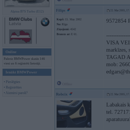
Offline
Filips
22. Mar 2005, 17
Alpina B7S Turbo (E12)
Kopš:
15. May 2002
9572854 Pā
No:
Rīga
Ziņojumi:
4542
-------------
Braucu ar:
E 61.
VISA VEI
markīzes, s
Online
TAGAD A
Pašreiz BMWPower skatās 146
mob: 266
viesi un 6 reģistrēti lietotāji.
edgars@th
Ienākt BMWPower
• Pieslēgties
Offline
• Reģistrēties
• Aizmirsi paroli?
Robcix
22. Mar 2005, 17
Labakais k
tel. 727171
aparatuura