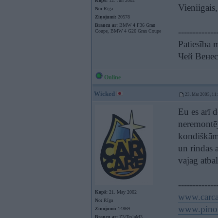
Kopš:
12. Jun 2002
Vieniigais,
No:
Rīga
Ziņojumi:
20578
Braucu ar:
BMW 4 F36 Gran
-------------
Coupe, BMW 4 G26 Gran Coupe
Patiesība 
Чей Венес
Online
Wicked
23. Mar 2005, 11
Eu es arī d
neremontē
kondiškām 
un rindas a
vajag atbal
-------------
Kopš:
21. May 2002
www.carca
No:
Rīga
www.pinol
Ziņojumi:
14869
Braucu ar:
Z3/TeslaM3