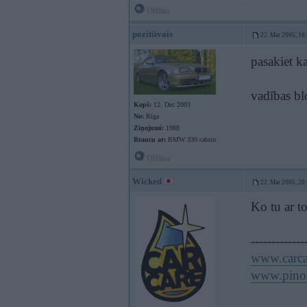
Offline
pozitiivais
22. Mar 2005, 18
pasakiet k
vadības blo
Kopš:
12. Dec 2003
No:
Rīga
Ziņojumi:
1988
Braucu ar:
BMW 330 cabrio
Offline
Wicked
22. Mar 2005, 20
Ko tu ar t
-------------
www.carca
www.pinol