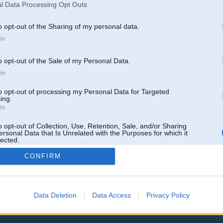
l Data Processing Opt Outs
1. Kāds ir piemērots fokusētāja noturēšanas griezes moments? Vai pietiek ar 
2. Vai ir nepieciešams izvēlēties NEMA 17 ar pārnesumkārbu, vai mikrosoļu pi
o opt-out of the Sharing of my personal data.
In
3. Vai pastāv būtiska atšķirība fokusēšanas precizitātē starp soļa leņķi 1,8° u
4. Kā es varu samazināt vibrācijas un rezonanses ietekmi uz attēla kvalitāti, 
o opt-out of the Sale of my Personal Data.
In
5. Vai ir kādi īpaši ieteikumi attiecībā uz motora strāvu un siltuma izkliedi as
darbība)?
to opt-out of processing my Personal Data for Targeted
Aicinu pieredzējušus būvētājus dalīties savā modeļu izvēlē un problēmu novēr
ing.
In
o opt-out of Collection, Use, Retention, Sale, and/or Sharing
ersonal Data that Is Unrelated with the Purposes for which it
Atbildēt
lected.
Out
CONFIRM
k
,
AV
,
AiwaShuraLLP
,
BigArchi
,
GirtzB
,
Lafter
,
PERFS
,
RVR
,
R_BERGS
,
SteelRat
,
VLD
,
linda
,
m
Data Deletion
Data Access
Privacy Policy
 un nav saistīts ar
Galvena
|
Forums
|
Galerijas
|
Reģistrācija
|
Lietotaāji
|
Meklētājs
|
Reklā