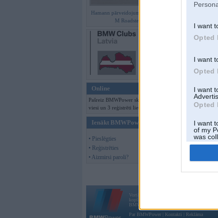
Persona
Hamann pārveidojumi BMW Z4
M Roadster
I want t
Opted 
I want t
Opted 
Online
I want 
Advertis
Pašreiz BMWPower skatās 161
Opted 
viesi un 3 reģistrēti lietotāji.
Offline
Ienākt BMWPower
I want t
of my P
Jauna tēma
was col
• Pieslēgties
Opted 
• Reģistrēties
Moderatori:
968-j
• Aizmirsi paroli?
Vortāls BMWPower.lv darbojas
kopš 2002. gada 14. maija. Tas nav auto klubs
BMW AG.
Par BMWPower
|
Kontakti
|
Reklāma