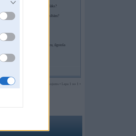
aptuveni 40 N·cm, vai ieteicams lielāks?
edziņa var atbilst precizitātes prasībām?
n 0,9°?
darbojoties ar mazu ātrumu?
trofotogrāfijas vidē (zema temperatūra, ilgstoša
šanas pieredzē. Liels paldies!
1 ziņojums • Lapa 1 no 1 •
rc
,
noisex
,
smudo
ma