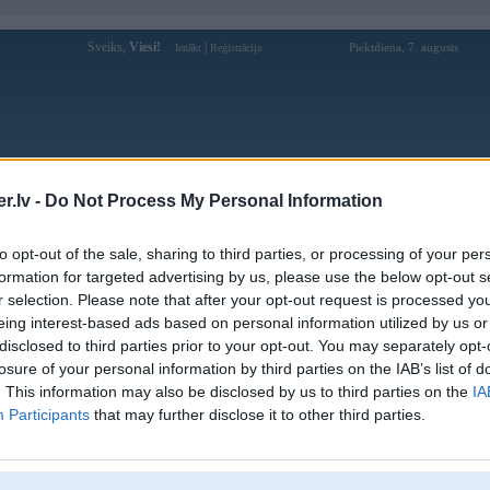
Sveiks,
Viesi!
|
Piektdiena, 7. augusts
Ienākt
Reģistrācija
Forums
Galerijas
Reģistrācija
Lietotāji
Meklētājs
.lv -
Do Not Process My Personal Information
pārējās diskusijas
»
Tērzētava
to opt-out of the sale, sharing to third parties, or processing of your per
zvēlēties pareizo NEMA 17 motoru elektriskajam fokusētā
formation for targeted advertising by us, please use the below opt-out s
r selection. Please note that after your opt-out request is processed y
Atbildēt
eing interest-based ads based on personal information utilized by us or
disclosed to third parties prior to your opt-out. You may separately opt-
Ziņojums
losure of your personal information by third parties on the IAB’s list of
. This information may also be disclosed by us to third parties on the
IA
09. Mar 2026, 09:47
Participants
that may further disclose it to other third parties.
Sveiki visiem, plānoju uzbūvēt elektrisko fokusētāju, izmantojot NEMA 17 s
izvēles procesā, un es vēlētos lūgt jūsu padomu: