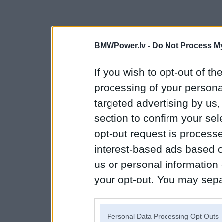
BMWPower.lv -
Do Not Process My
If you wish to opt-out of the
processing of your personal
targeted advertising by us
section to confirm your sel
opt-out request is proces
interest-based ads based o
us or personal information d
your opt-out. You may separ
disclosure of your personal
IAB’s list of downstream pa
Personal Data Processing Opt Outs