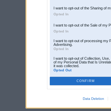
also be disclosed by us to 
I want to opt-out of the Sharing of 
Downstream Participants
th
Opted In
third parties.
I want to opt-out of the Sale of my 
Opted In
I want to opt-out of processing my 
Advertising.
Opted In
I want to opt-out of Collection, Use
of my Personal Data that Is Unrelat
it was collected.
Opted Out
CONFIRM
Data Deletion