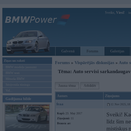
Sveiks,
Viesi!
Ie
Galvenā
Forums
Galerijas
Ziņas un raksti
Forums
»
Vispārējās diskusijas
»
Auto s
BMW modeļu jaunumi
Tēma: Auto servisi sarkandaugav
BMW testi
Mēneša BMW
Sērijveida tūnings
Jauna tēma
Atbildēt
Vel...
Autors
Ziņojums
Gadījuma bilde
feaa
12. Nov 2025, 18
Sveiki! Ka
Kopš:
23. May 2017
Ziņojumi:
11
līdz šim ne
Braucu ar:
mistiskus 