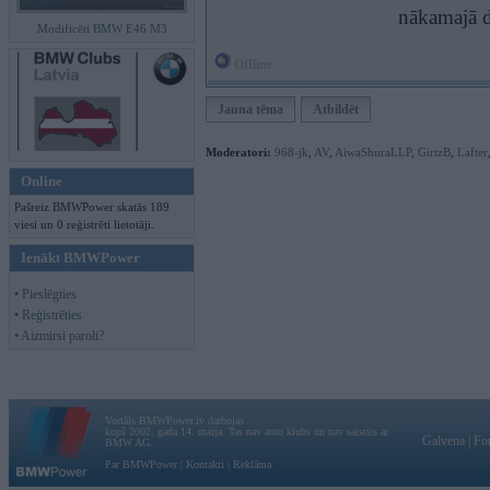
nākamajā di
Modificēti BMW E46 M3
Offline
Jauna tēma
Atbildēt
Moderatori:
968-jk
,
AV
,
AiwaShuraLLP
,
GirtzB
,
Lafter
Online
Pašreiz BMWPower skatās 189
viesi un 0 reģistrēti lietotāji.
Ienākt BMWPower
• Pieslēgties
• Reģistrēties
• Aizmirsi paroli?
Vortāls BMWPower.lv darbojas
kopš 2002. gada 14. maija. Tas nav auto klubs un nav saistīts ar
Galvena
|
Fo
BMW AG.
Par BMWPower
|
Kontakti
|
Reklāma