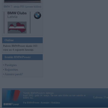
BMW 7. sērija F01 (preses bildes)
Online
Pašreiz BMWPower skatās 163
viesi un 4 reģistrēti lietotāji.
Ienākt BMWPower
• Pieslēgties
• Reģistrēties
• Aizmirsi paroli?
Vortāls BMWPower.lv darbojas
kopš 2002. gada 14. maija. Tas nav auto klubs un nav saistīts ar
Galvena
|
Fo
BMW AG.
Par BMWPower
|
Kontakti
|
Reklāma