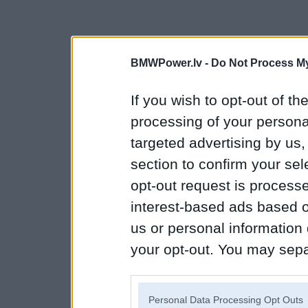
BMWPower.lv -
Do Not Process My
If you wish to opt-out of the
processing of your personal
targeted advertising by us
section to confirm your sel
opt-out request is proces
interest-based ads based o
us or personal information d
your opt-out. You may separ
disclosure of your personal
IAB’s list of downstream pa
Personal Data Processing Opt Outs