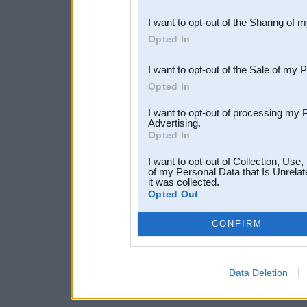
also be disclosed by us to 
I want to opt-out of the Sharing of 
Downstream Participants
th
Opted In
third parties.
I want to opt-out of the Sale of my 
Opted In
I want to opt-out of processing my 
Advertising.
Opted In
I want to opt-out of Collection, Use
of my Personal Data that Is Unrelat
it was collected.
Opted Out
CONFIRM
Data Deletion