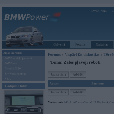
Sveiks,
Viesi!
Ie
Galvenā
Forums
Galerijas
Ziņas un raksti
Forums
»
Vispārējās diskusijas
»
Tērzē
BMW modeļu jaunumi
Tēma: Zāles pļāvēji roboti
BMW testi
Mēneša BMW
Sērijveida tūnings
Jauna tēma
Atbildēt
Vel...
Autors
Ziņojums
Gadījuma bilde
Jauna tēma
Atbildēt
Moderatori:
968-jk
,
AV
,
AiwaShuraLLP
,
BigArchi
,
Gir