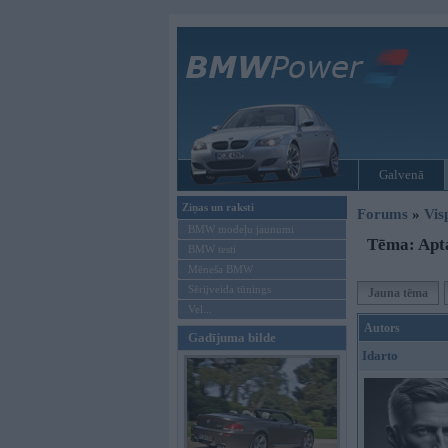
Galvenā
Ziņas un raksti
Forums
»
Vis
BMW modeļu jaunumi
Tēma: Apt
BMW testi
Mēneša BMW
Sērijveida tūnings
Jauna tēma
Vel...
Autors
Gadījuma bilde
Idarto