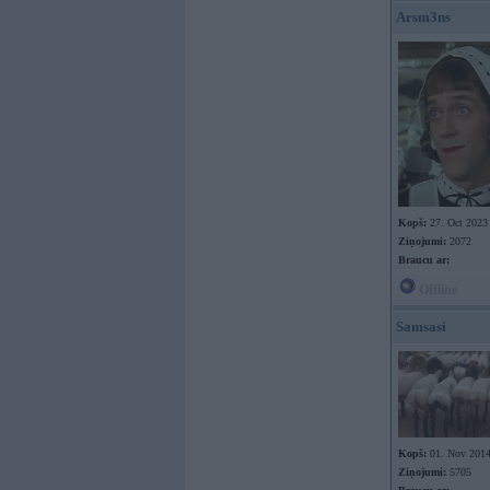
Arsm3ns
Kopš:
27. Oct 2023
Ziņojumi:
2072
Braucu ar:
Offline
Samsasi
Kopš:
01. Nov 201
Ziņojumi:
5705