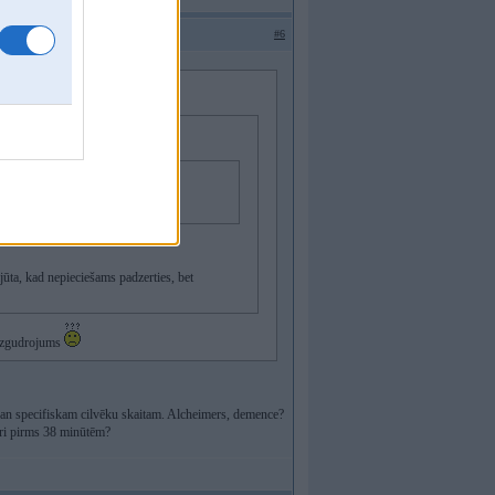
#6
ajūta, kad nepieciešams padzerties, bet
s izgudrojums
diezgan specifiskam cilvēku skaitam. Alcheimers, demence?
zēri pirms 38 minūtēm?