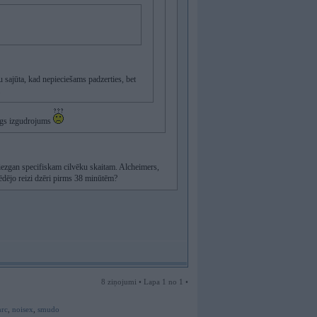
ju sajūta, kad nepieciešams padzerties, bet
.
erīgs izgudrojums
u diezgan specifiskam cilvēku skaitam. Alcheimers,
pēdējo reizi dzēri pirms 38 minūtēm?
8 ziņojumi • Lapa 1 no 1 •
rc
,
noisex
,
smudo