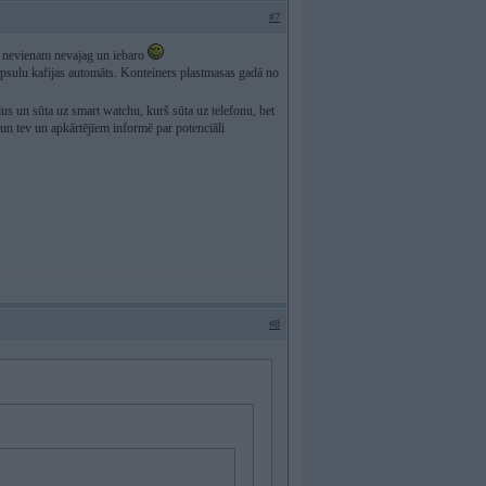
#7
o nevienam nevajag un iebaro
 kapsulu kafijas automāts. Konteiners plastmasas gadā no
us un sūta uz smart watchu, kurš sūta uz telefonu, bet
 un tev un apkārtējīem informē par potenciāli
#8