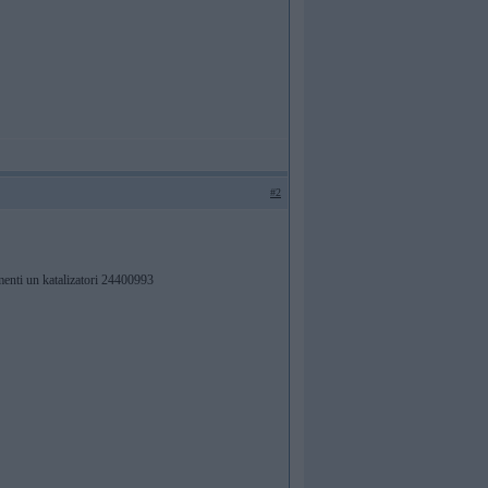
#2
menti un katalizatori 24400993