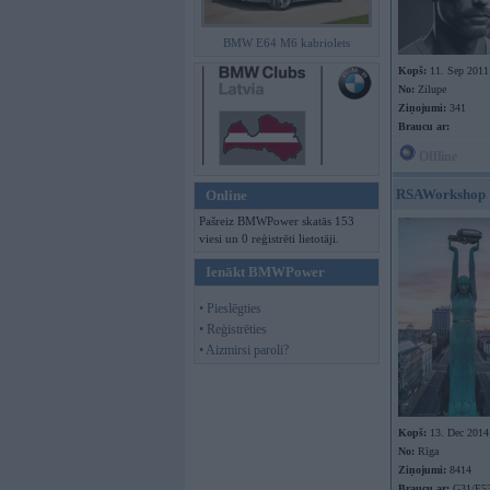
BMW E64 M6 kabriolets
Kopš:
11. Sep 2011
No:
Zilupe
Ziņojumi:
341
Braucu ar:
Offline
RSAWorkshop
Online
Pašreiz BMWPower skatās 153
viesi un 0 reģistrēti lietotāji.
Ienākt BMWPower
• Pieslēgties
• Reģistrēties
• Aizmirsi paroli?
Kopš:
13. Dec 2014
No:
Rīga
Ziņojumi:
8414
Braucu ar:
G31/E53