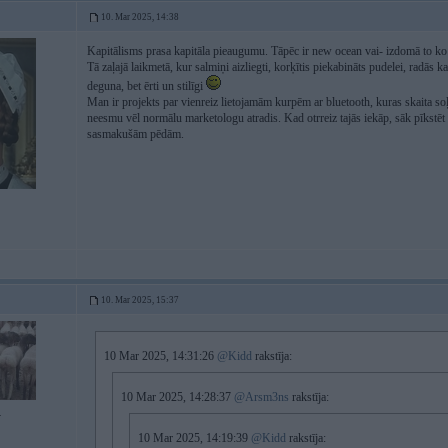
10. Mar 2025, 14:38
Kapitālisms prasa kapitāla pieaugumu. Tāpēc ir new ocean vai- izdomā to k
Tā zaļajā laikmetā, kur salmiņi aizliegti, korķītis piekabināts pudelei, radās
deguna, bet ērti un stilīgi
Man ir projekts par vienreiz lietojamām kurpēm ar bluetooth, kuras skaita soļ
neesmu vēl normālu marketologu atradis. Kad otrreiz tajās iekāp, sāk pīkstēt
sasmakušām pēdām.
10. Mar 2025, 15:37
10 Mar 2025, 14:31:26
@Kidd
rakstīja:
10 Mar 2025, 14:28:37
@Arsm3ns
rakstīja:
4
10 Mar 2025, 14:19:39
@Kidd
rakstīja: