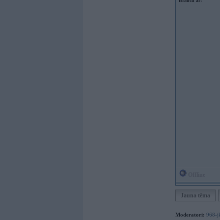
Braucu ar:
Offline
Jauna tēma
Moderatori:
968-j