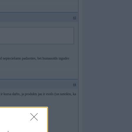
#3
 kad nepieciešams padzerties, bet humanoīds izgudro
#4
 ir kursa darbs, ja produkts jau ir esošs (un neteiktu, ka