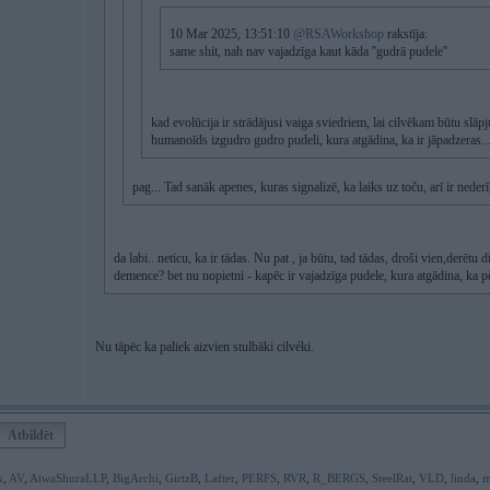
10 Mar 2025, 13:51:10
@RSAWorkshop
rakstīja:
same shit, nah nav vajadzīga kaut kāda ''gudrā pudele''
kad evolūcija ir strādājusi vaiga sviedriem, lai cilvēkam būtu slāp
humanoīds izgudro gudro pudeli, kura atgādina, ka ir jāpadzeras..
pag... Tad sanāk apenes, kuras signalizē, ka laiks uz toču, arī ir ned
da labi.. neticu, ka ir tādas. Nu pat , ja būtu, tad tādas, droši vien,derēt
demence? bet nu nopietni - kapēc ir vajadzīga pudele, kura atgādina, ka 
Nu tāpēc ka paliek aizvien stulbāki cilvéki.
Atbildēt
k
,
AV
,
AiwaShuraLLP
,
BigArchi
,
GirtzB
,
Lafter
,
PERFS
,
RVR
,
R_BERGS
,
SteelRat
,
VLD
,
linda
,
m