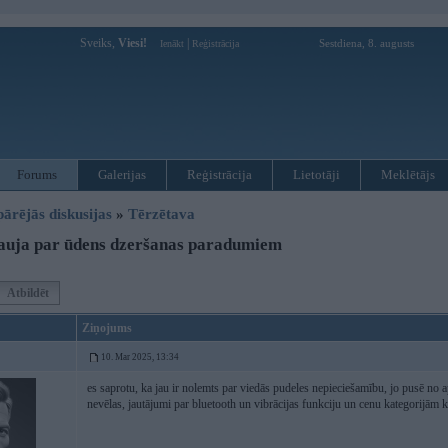
Sveiks,
Viesi!
|
Sestdiena, 8. augusts
Ienākt
Reģistrācija
Forums
Galerijas
Reģistrācija
Lietotāji
Meklētājs
pārējās diskusijas
»
Tērzētava
auja par ūdens dzeršanas paradumiem
Atbildēt
Ziņojums
10. Mar 2025, 13:34
es saprotu, ka jau ir nolemts par viedās pudeles nepieciešamību, jo pusē no apt
nevēlas, jautājumi par bluetooth un vibrācijas funkciju un cenu kategorijām kļ