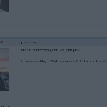
10. Mar 2025, 13:51
same shit, nah nav vajadzīga kaut kāda ''gudrā pudele''
-----------------
Xdrive rezerves daļas, GETRAG rezerves daļas, DPF filtru restaurācija, ele
/E46/E39