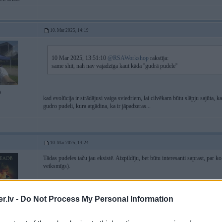
10. Mar 2025, 14:19
10 Mar 2025, 13:51:10
@RSAWorkshop
rakstīja:
same shit, nah nav vajadzīga kaut kāda ''gudrā pudele''
9
kad evolūcija ir strādājusi vaiga sviedriem, lai cilvēkam būtu slāpju sajūta,
gudro pudeli, kura atgādina, ka ir jāpadzeras...
10. Mar 2025, 14:24
Tādas pudeles taču jau eksistē. Aizpildīju, bet būtu interesanti saprast, par ko
veiksmīgs).
.lv -
Do Not Process My Personal Information