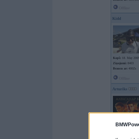
Offline
Kidd
Kopš:
18. May 200
Ziņojumi:
8403
Braucu ar:
400Zs
Offline
Arturiks
BMWPower