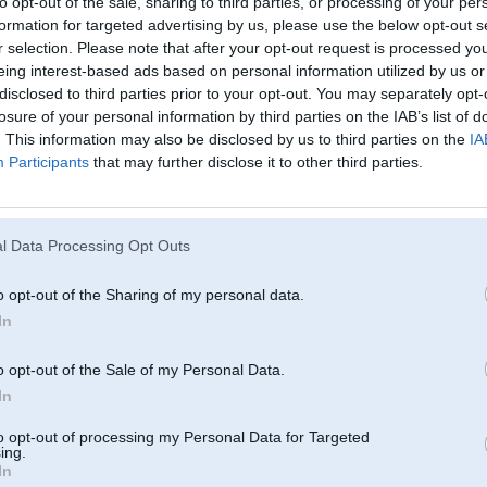
to opt-out of the sale, sharing to third parties, or processing of your per
formation for targeted advertising by us, please use the below opt-out s
r selection. Please note that after your opt-out request is processed y
8
eing interest-based ads based on personal information utilized by us or
disclosed to third parties prior to your opt-out. You may separately opt-
losure of your personal information by third parties on the IAB’s list of
 & 11
. This information may also be disclosed by us to third parties on the
IA
Participants
that may further disclose it to other third parties.
10. Mar 2025, 14:28
l Data Processing Opt Outs
10 Mar 2025, 14:19:39
@Kidd
rakstīja:
10 Mar 2025, 13:51:10
@RSAWorkshop
rakstīja:
o opt-out of the Sharing of my personal data.
same shit, nah nav vajadzīga kaut kāda ''gudrā pudele''
In
o opt-out of the Sale of my Personal Data.
kad evolūcija ir strādājusi vaiga sviedriem, lai cilvēkam būtu slāpju sajū
In
izgudro gudro pudeli, kura atgādina, ka ir jāpadzeras...
to opt-out of processing my Personal Data for Targeted
pag... Tad sanāk apenes, kuras signalizē, ka laiks uz toču, arī ir nederīgs iz
ing.
In