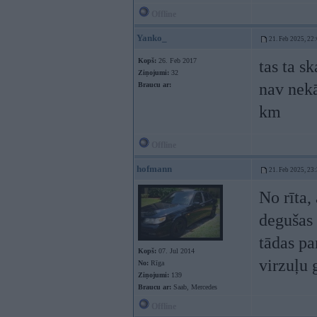
Offline
Yanko_
21. Feb 2025, 22
Kopš:
26. Feb 2017
tas ta s
Ziņojumi:
32
nav nekā
Braucu ar:
km
Offline
hofmann
21. Feb 2025, 23
No rīta,
degušas 
tādas pa
Kopš:
07. Jul 2014
virzuļu 
No:
Rīga
Ziņojumi:
139
Braucu ar:
Saab, Mercedes
Offline