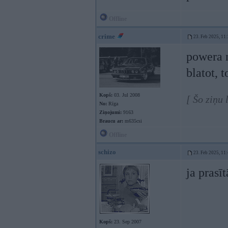
Offline
crime
23. Feb 2025, 11
powera n
blatot, 
Kopš:
03. Jul 2008
[ Šo ziņu
No:
Rīga
Ziņojumi:
9163
Braucu ar:
m635csi
Offline
schizo
23. Feb 2025, 11
ja prasīt
Kopš:
23. Sep 2007