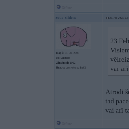
Offline
zutis_slidens
23. Feb 2025, 13
23 Feb
Visiem
Kopš:
15. Jul 2008
vēlrei
No:
Aknīste
Ziņojumi:
1062
var ar
Braucu ar:
roku pa kokli
Atrodi š
tad pace
vai arī
Offline