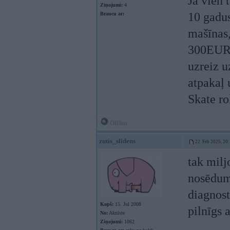
Ja vien 
Ziņojumi:
4
10 gadus
Braucu ar:
mašīnas,
300EUR).
uzreiz u
atpakaļ 
Skate ro
Offline
zutis_slidens
22. Feb 2025, 20
tak milj
nosēdumi
diagnost
Kopš:
15. Jul 2008
pilnīgs 
No:
Aknīste
Ziņojumi:
1062