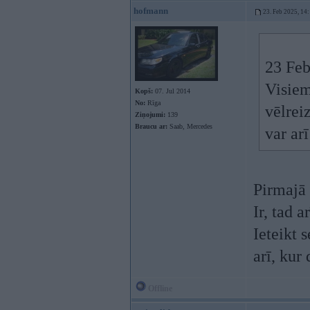
hofmann
23. Feb 2025, 14
23 Feb
Visiem
Kopš:
07. Jul 2014
No:
Rīga
vēlrei
Ziņojumi:
139
Braucu ar:
Saab, Mercedes
var ar
Pirmajā 
Ir, tad 
Ieteikt 
arī, kur
Offline