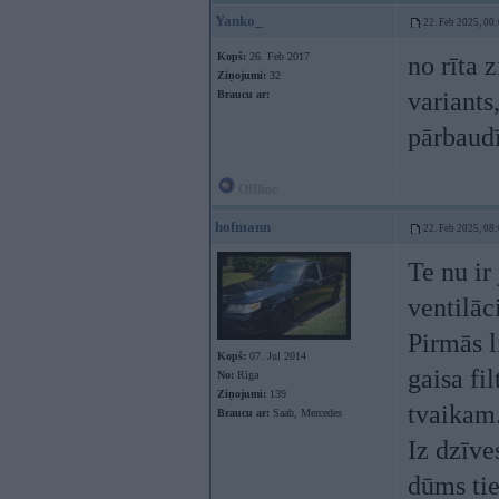
Yanko_
22. Feb 2025, 00
Kopš:
26. Feb 2017
no rīta 
Ziņojumi:
32
variants
Braucu ar:
pārbaudī
Offline
hofmann
22. Feb 2025, 08
Te nu ir
ventilāc
Pirmās l
Kopš:
07. Jul 2014
gaisa fi
No:
Rīga
Ziņojumi:
139
tvaikam.
Braucu ar:
Saab, Mercedes
Iz dzīve
dūms tie