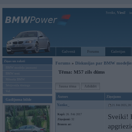
Sveiks,
Viesi!
Ie
Galvenā
Forums
Galerijas
Ziņas un raksti
Forums
»
Diskusijas par BMW modeļi
BMW modeļu jaunumi
Tēma: M57 zils dūms
BMW testi
Mēneša BMW
Sērijveida tūnings
Jauna tēma
Atbildēt
Vel...
Autors
Ziņojums
Gadījuma bilde
Yanko_
21. Feb 2025, 20
Kopš:
26. Feb 2017
Sveiki!
Ziņojumi:
32
apgriezi
Braucu ar: