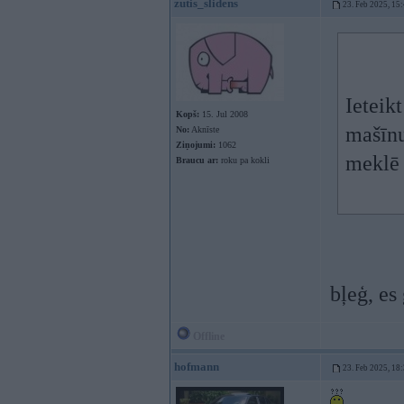
zutis_slidens
23. Feb 2025, 15
Ieteik
Kopš:
15. Jul 2008
mašīnu
No:
Aknīste
Ziņojumi:
1062
meklē 
Braucu ar:
roku pa kokli
bļeģ, es
Offline
hofmann
23. Feb 2025, 18