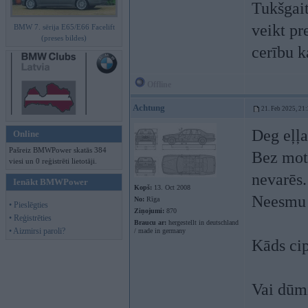
Tukšgait
veikt pr
BMW 7. sērija E65/E66 Facelift
(preses bildes)
cerību k
Offline
Achtung
21. Feb 2025, 21
Deg eļļa
Online
Pašreiz BMWPower skatās 384
Bez moto
viesi un 0 reģistrēti lietotāji.
nevarēs.
Ienākt BMWPower
Kopš:
13. Oct 2008
Neesmu 
No:
Rīga
• Pieslēgties
Ziņojumi:
870
• Reģistrēties
Braucu ar:
hergestellt in deutschland
• Aizmirsi paroli?
/ made in germany
Kāds ci
Vai dūmi