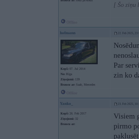
Braucu ar:
roku pa kokli
[ Šo ziņu 
Offline
hofmann
22. Feb 2025, 23
Nosēdums
nenosla
Par serv
Kopš:
07. Jul 2014
zin ko d
No:
Rīga
Ziņojumi:
139
Braucu ar:
Saab, Mercedes
Offline
Yanko_
23. Feb 2025, 10
Kopš:
26. Feb 2017
Visiem g
Ziņojumi:
32
pirmo po
Braucu ar:
paklusēt