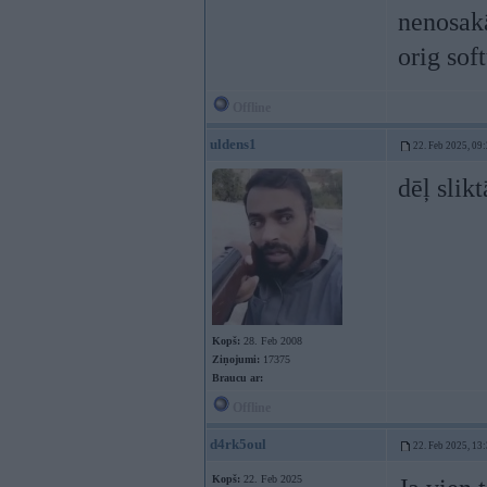
nenosakā
orig sof
Offline
uldens1
22. Feb 2025, 09
dēļ slik
Kopš:
28. Feb 2008
Ziņojumi:
17375
Braucu ar:
Offline
d4rk5oul
22. Feb 2025, 13
Kopš:
22. Feb 2025