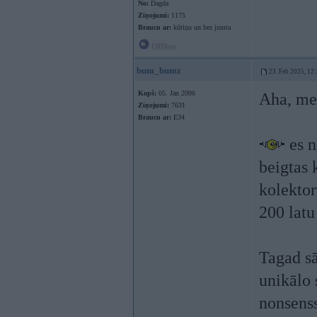
No:
Dagda
Ziņojumi:
1175
Braucu ar:
kūtiņu un bez jumta
Offline
bum_bumz
23. Feb 2025, 12
Kopš:
05. Jan 2006
Aha, mek
Ziņojumi:
7631
Braucu ar:
E34
es n
beigtas 
kolektor
200 latu
Tagad sā
unikālo s
nonsens