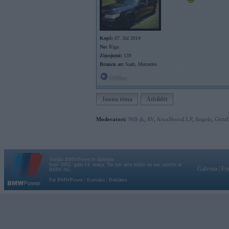
Kopš:
07. Jul 2014
No:
Rīga
Ziņojumi:
139
Braucu ar:
Saab, Mercedes
Offline
Jauna tēma
Atbildēt
Moderatori:
968-jk
,
AV
,
AiwaShuraLLP
,
Angelz
,
Girtz
Vortāls BMWPower.lv darbojas
kopš 2002. gada 14. maija. Tas nav auto klubs un nav saistīts ar
Galvena
|
Fo
BMW AG.
Par BMWPower
|
Kontakti
|
Reklāma