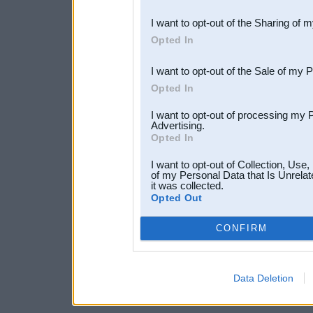
also be disclosed by us to 
I want to opt-out of the Sharing of 
Downstream Participants
th
Opted In
third parties.
I want to opt-out of the Sale of my 
Opted In
I want to opt-out of processing my 
Advertising.
Opted In
I want to opt-out of Collection, Use
of my Personal Data that Is Unrelat
it was collected.
Opted Out
CONFIRM
Data Deletion