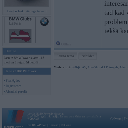
interesa
tad kad 
Latvijas lauku tūninga šedevri
problēmu
iekšā ka
Offline
Online
Jauna tēma
Atbildēt
Pašreiz BMWPower skatās 115
viesi un 0 reģistrēti lietotāji.
Moderatori:
968-jk
,
AV
,
AiwaShuraLLP
,
Angelz
,
Girtz
Ienākt BMWPower
• Pieslēgties
• Reģistrēties
• Aizmirsi paroli?
Vortāls BMWPower.lv darbojas
kopš 2002. gada 14. maija. Tas nav auto klubs un nav saistīts ar
Galvena
|
Fo
BMW AG.
Par BMWPower
|
Kontakti
|
Reklāma