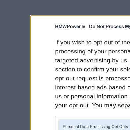
BMWPower.lv -
Do Not Process My
If you wish to opt-out of the
processing of your personal
targeted advertising by us
section to confirm your sel
opt-out request is proces
interest-based ads based o
us or personal information d
your opt-out. You may separ
disclosure of your personal
IAB’s list of downstream pa
Personal Data Processing Opt Outs