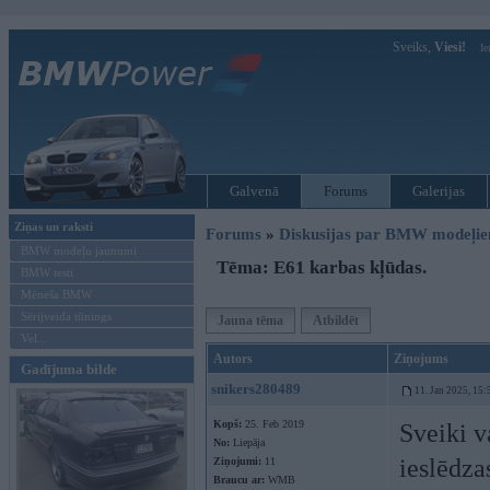
Sveiks,
Viesi!
Ie
Galvenā
Forums
Galerijas
Ziņas un raksti
Forums
»
Diskusijas par BMW modeļi
BMW modeļu jaunumi
Tēma: E61 karbas kļūdas.
BMW testi
Mēneša BMW
Sērijveida tūnings
Jauna tēma
Atbildēt
Vel...
Autors
Ziņojums
Gadījuma bilde
snikers280489
11. Jan 2025, 15:
Kopš:
25. Feb 2019
Sveiki v
No:
Liepāja
ieslēdza
Ziņojumi:
11
Braucu ar:
WMB