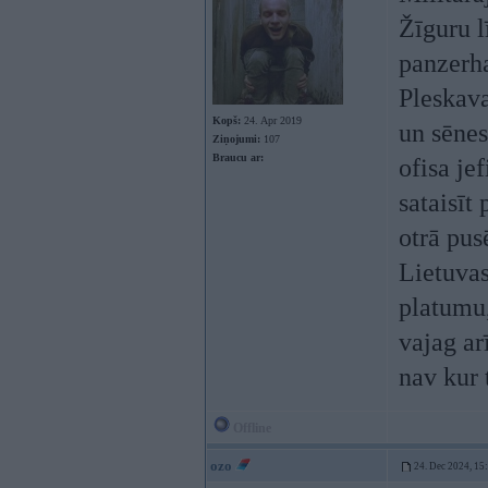
Žīguru l
panzerha
Pleskava
Kopš:
24. Apr 2019
un sēnes
Ziņojumi:
107
Braucu ar:
ofisa je
sataisīt
otrā pus
Lietuvas
platumu,
vajag ar
nav kur 
Offline
ozo
24. Dec 2024, 15