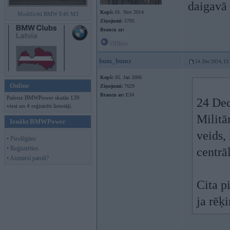
daigavā 
Kopš:
01. Nov 2014
Modificēti BMW E46 M3
Ziņojumi:
5705
Braucu ar:
Offline
bum_bumz
24. Dec 2024, 13
Kopš:
05. Jan 2006
Online
Ziņojumi:
7629
Braucu ar:
E34
Pašreiz BMWPower skatās 139
24 Dec
viesi un 4 reģistrēti lietotāji.
Militā
Ienākt BMWPower
veids,
• Pieslēgties
• Reģistrēties
centr
• Aizmirsi paroli?
Cita p
ja rēķ