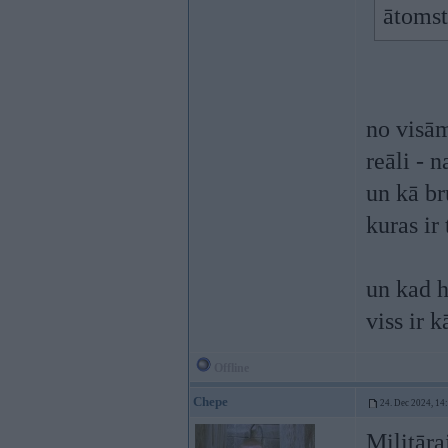
ātomst
no visām
reāli - 
un kā br
kuras ir
un kad h
viss ir 
Offline
Chepe
24. Dec 2024, 14
Militāra