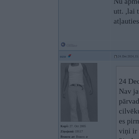
Nu apmēr
utt. ,la
atļautie
Offline
ozo
24. Dec 2024, 15
24 Dec
Nav ja
pārvad
cilvēk
es pir
Kopš:
27. Oct 2005
viņi i
Ziņojumi:
19117
Braucu ar:
Braucu ar