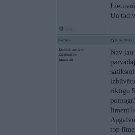
Lietuvu
Un tad v
Offline
Karavs
24. Dec 2024, 15
Kopš:
05. Apr 2019
Nav jau 
Ziņojumi:
884
pārvadāj
Braucu ar:
satiksmi
izbūvētu
riktīgu 
pornogrā
līmenī b
Apgalvot
top līme