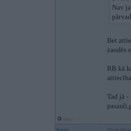
Nav ja
pārvad
Bet atti
zaudēs s
RB kā kr
attiecīb
Tad jā -
pasauli,
Offline
Karavs
24. Dec 2024, 15