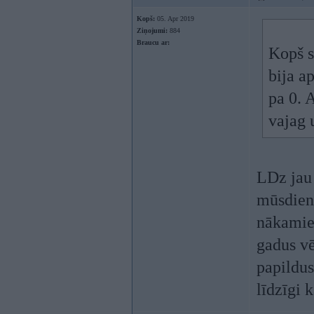
Kopš:
05. Apr 2019
Ziņojumi:
884
Braucu ar:
Kopš s
bija a
pa 0. A
vajag 
LDz jau 
mūsdienu
nākamie
gadus vēs
papildus
līdzīgi 