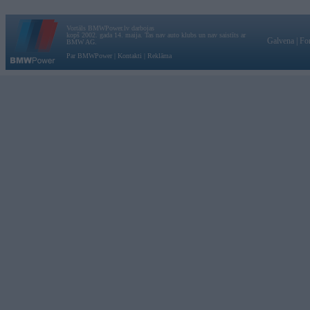
Vortāls BMWPower.lv darbojas
kopš 2002. gada 14. maija. Tas nav auto klubs un nav saistīts ar
Galvena
|
Fo
BMW AG.
Par BMWPower
|
Kontakti
|
Reklāma