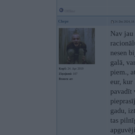
Offline
Chepe
24. Dec 2024, 18
Nav jau 
racionāl
nesen bi
galā, va
Kopš:
24. Apr 2019
piem., a
Ziņojumi:
107
Braucu ar:
eur, kur
pavadīt 
pieprasī
gadu, izt
tas piln
apguvēji