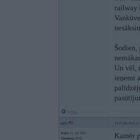
railway 
Vankūve
nesāks
Šodien, 
nemākam.
Un vēl, 
ieņemt a
palīdzēj
pasūtīju
Offline
upis
24. Dec 2024, 13
Kopš:
11. Jul 2002
Kamēr pu
Ziņojumi:
6729