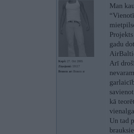
Man kaut
“Vienotī
mietpils
Projekt
gadu dot
AirBaltic
Arī droš
Kopš:
27. Oct 2005
Ziņojumi:
19117
nevaram 
Braucu ar:
Braucu ar
garlaicī
savienot
kā teorē
vienalg
Un tad p
brauksie