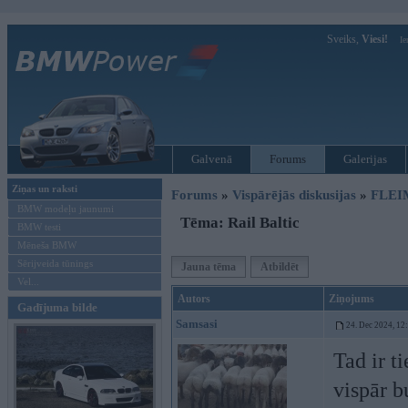
Sveiks,
Viesi!
Ie
Galvenā
Forums
Galerijas
Ziņas un raksti
Forums
»
Vispārējās diskusijas
»
FLEI
BMW modeļu jaunumi
Tēma: Rail Baltic
BMW testi
Mēneša BMW
Sērijveida tūnings
Jauna tēma
Atbildēt
Vel...
Autors
Ziņojums
Gadījuma bilde
Samsasi
24. Dec 2024, 12
Tad ir t
vispār b