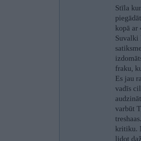
Stīla ku
piegādāt
kopā ar 
Suvalki 
satiksme
izdomāts
fraku, k
Es jau r
vadīs ci
audzināt
varbūt T
treshaas
kritiku
lidot da