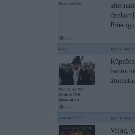
alternat
Braucu ar:
M2A2
dzelzceļ
Priecīg
Offline
kkas
24. Dec 2024, 13
Rūpnīcas
bāņus ne
ātomstac
Kopš:
22. Apr 2008
Ziņojumi:
10348
Braucu ar:
Alfu
Offline
Arturiks
24. Dec 2024, 13
Vajag, v