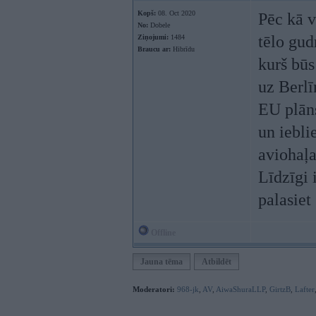
Kopš:
08. Oct 2020
Pēc kā v
No:
Dobele
tēlo gud
Ziņojumi:
1484
Braucu ar:
Hibrīdu
kurš būs
uz Berlī
EU plāns
un iebli
aviohaļ
Līdzīgi 
palasiet
Offline
Jauna tēma
Atbildēt
Moderatori:
968-jk
,
AV
,
AiwaShuraLLP
,
GirtzB
,
Lafter