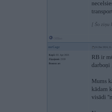
necelsies
transport
[ Šo ziņu
Offline
mrCage
24. Dec 2024, 15
Kopš:
03. Apr 2021
RB ir mū
Ziņojumi:
2159
darboņi 
Braucu ar:
Mums kā 
kādam ka
visādi ''