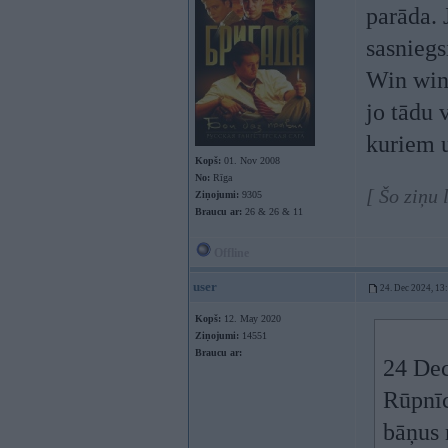
parāda. 
sasniegs
Win win 
jo tādu 
kuriem 
Kopš:
01. Nov 2008
No:
Rīga
[ Šo ziņu 
Ziņojumi:
9305
Braucu ar:
26 & 26 & 11
Offline
user
24. Dec 2024, 13
Kopš:
12. May 2020
Ziņojumi:
14551
Braucu ar:
24 Dec
Rūpnīc
bāņus 