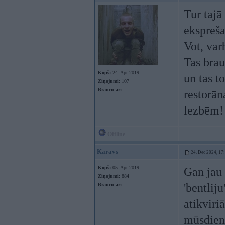
Tur tajā
ekspreša
Vot, var
Tas brau
Kopš:
24. Apr 2019
un tas t
Ziņojumi:
107
Braucu ar:
restorān
lezbēm!
Offline
Karavs
24. Dec 2024, 17
Kopš:
05. Apr 2019
Gan jau 
Ziņojumi:
884
'bentliju
Braucu ar:
atikviri
mūsdie