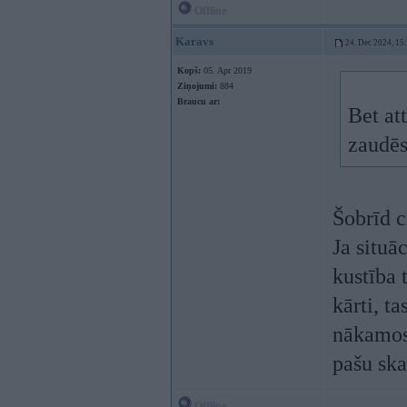
Offline
Karavs
24. Dec 2024, 15
Kopš:
05. Apr 2019
Ziņojumi:
884
Braucu ar:
Bet at
zaudēs
Šobrīd c
Ja situāc
kustība t
kārti, t
nākamos 
pašu ska
Offline