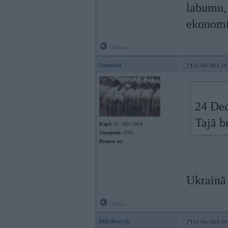
labumu, 
ekonomik
Offline
Samsasi
24. Dec 2024, 19
24 Dec
Tajā b
Kopš:
01. Nov 2014
Ziņojumi:
5705
Braucu ar:
Ukrainā 
Offline
DiksIrseejs
24. Dec 2024, 20