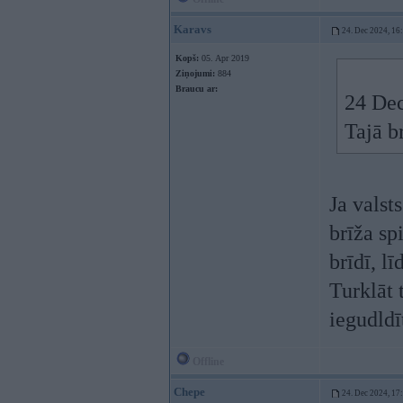
Karavs
24. Dec 2024, 16
Kopš:
05. Apr 2019
Ziņojumi:
884
Braucu ar:
24 Dec
Tajā b
Ja valst
brīža sp
brīdī, l
Turklāt 
iegudldī
Offline
Chepe
24. Dec 2024, 17