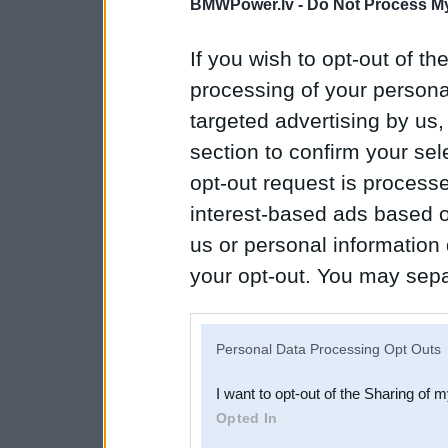
BMWPower.lv -
Do Not Process My
If you wish to opt-out of the
processing of your personal
targeted advertising by us
section to confirm your sel
opt-out request is proces
interest-based ads based o
us or personal information d
your opt-out. You may separ
disclosure of your personal
IAB’s list of downstream pa
Personal Data Processing Opt Outs
also be disclosed by us to 
I want to opt-out of the Sharing of 
Downstream Participants
th
Opted In
third parties.