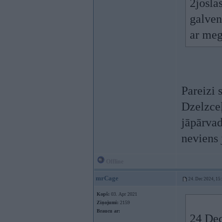
2josla
galven
ar meg
Pareizi 
Dzelzceļ
jāpārvad
neviens 
Offline
mrCage
24. Dec 2024, 15
Kopš:
03. Apr 2021
Ziņojumi:
2159
Braucu ar:
24 Dec