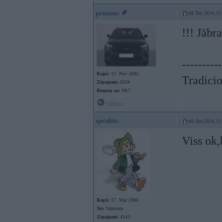
protams
08. Dec 2024, 12
!!! Jābr
----------
Kopš:
11. Nov 2005
Tradicio
Ziņojumi:
6334
Braucu ar:
NS7
Offline
spriditis
08. Dec 2024, 12
Viss ok,
Kopš:
17. Mar 2006
No:
Valmiera
Ziņojumi:
4143