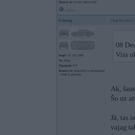
Braucu ar:
ar savu lāpstu blad
Offline
Achtung
08. Dec 2024, 17
08 De
Viss o
Kopš:
13. Oct 2008
No:
Rīga
Ziņojumi:
870
Braucu ar:
hergestellt in deutschland
/ made in germany
Ak, šau
Šo uz at
Jā, tas 
vajag ta