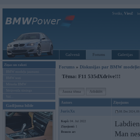
Sveiks,
Viesi!
Ie
Galvenā
Forums
Galerijas
Ziņas un raksti
Forums
»
Diskusijas par BMW modeļi
BMW modeļu jaunumi
Tēma: F11 535dXdrive!!!
BMW testi
Mēneša BMW
Sērijveida tūnings
Jauna tēma
Atbildēt
Vel...
Autors
Ziņojums
Gadījuma bilde
JurixXx
08. Dec 2024, 09
Kopš:
04. Jul 2022
Labdien
Ziņojumi:
1
Man nese
Braucu ar: