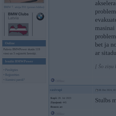
akselera
BMW 7. sērija F01 (preses bildes)
problemu
evakuato
masinai 
problemu
Online
bet ja n
Pašreiz BMWPower skatās 119
ar sita
viesi un 5 reģistrēti lietotāji.
Ienākt BMWPower
[ Šo ziņu
• Pieslēgties
• Reģistrēties
• Aizmirsi paroli?
Offline
casivupi
08. Dec 2024, 10
Kopš:
28. Jul 2023
Stulbs m
Ziņojumi:
445
Braucu ar:
Offline