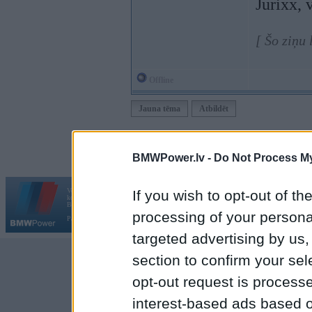
Jurixx, 
[ Šo ziņu
Offline
Jauna tēma
Atbildēt
Moderatori:
968-jk
,
AV
,
AiwaShuraLLP
,
GirtzB
,
Lafter
BMWPower.lv -
Do Not Process My
Vortāls BMWPower.lv darbojas
If you wish to opt-out of the
kopš 2002. gada 14. maija. Tas nav auto klubs un nav saistīts ar
Galvena
|
Fo
BMW AG.
processing of your personal
Par BMWPower
|
Kontakti
|
Reklāma
targeted advertising by us
section to confirm your sel
opt-out request is proces
interest-based ads based o