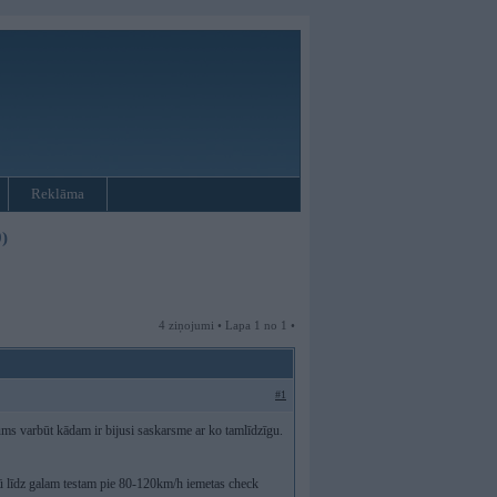
Reklāma
)
4 ziņojumi • Lapa 1 no 1 •
#1
ums varbūt kādam ir bijusi saskarsme ar ko tamlīdzīgu.
sū līdz galam testam pie 80-120km/h iemetas check