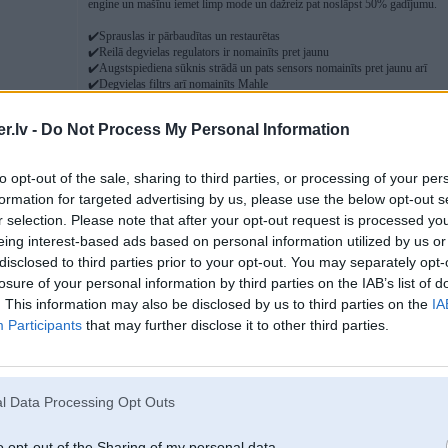
engine un mašīnu iemet limp mode un dažreiz pat noslāpst 50% gadījumu.
✔️Sprauslas ir pārbaudītas un restaurētas
✔️Reilā degvielas regulators ir nomainīts pret jaunu
✔️Augstspiediena sūknis strādā un pats sensors nomainīts pret jaunu arī
✔️Degvielas filtrs arī nomainīts Mahle
Aizdomas uz bākas sūkni un bākā varētu būt kaut kas aizdirsies
.lv -
Do Not Process My Personal Information
failiem.lv/u/9syd4qbtzf (video ar live data un kļūdas)
to opt-out of the sale, sharing to third parties, or processing of your per
p.s nevar video/bildi ielikt bet skatoties live data nesakrīt spiedieni
formation for targeted advertising by us, please use the below opt-out s
[ Šo ziņu laboja kaislis, 31 Jul 2024, 16:26:01 ]
r selection. Please note that after your opt-out request is processed y
eing interest-based ads based on personal information utilized by us or
disclosed to third parties prior to your opt-out. You may separately opt-
losure of your personal information by third parties on the IAB’s list of
31. Jul 2024, 16:55
. This information may also be disclosed by us to third parties on the
IA
Participants
that may further disclose it to other third parties.
Noņemot visu kolhozu nost būtu iespējams veikt diagnostiku
-----------------
Xdrive rezerves daļas, GETRAG rezerves daļas, DPF filtru restaurācija, ele
l Data Processing Opt Outs
o opt-out of the Sharing of my personal data.