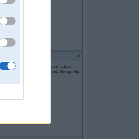
#3
t un tā kādu mēnesi viss ok un tad atkal noslāpst.
k. Kļūdas arī bija par rail pressure utt. Bāka gan bija