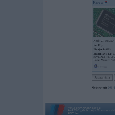
Kaross
Kopš:
21. Oct 2004
No:
Rīga
Ziņojumi:
4555
Braucu ar:
540ix G
20VT, Audi 100 20
Ducati Monster, Aud
Offline
Jauna tēma
Moderatori:
968-j
Vortāls BMWPower.lv darbojas
kopš 2002. gada 14. maija. Tas nav auto klubs
BMW AG.