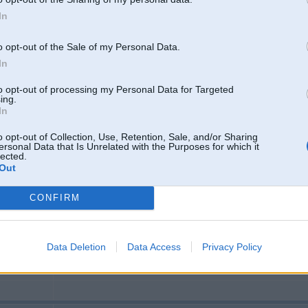
In
o opt-out of the Sale of my Personal Data.
In
/E46/E39
to opt-out of processing my Personal Data for Targeted
ing.
In
31. Jul 2024, 16:59
o opt-out of Collection, Use, Retention, Sale, and/or Sharing
ersonal Data that Is Unrelated with the Purposes for which it
M47 reiz bija identiska problēma, noslāpa un viss. Tad vienu dienu viss aizie
lected.
Nomainīju bākas sūkni. Pēc gada atkal nosprāga. Nomainot bākas sūkni viss o
Out
tīra, sūknī arī nekādi gruži, vienkārši ražo mēslus.
CONFIRM
Data Deletion
Data Access
Privacy Policy
 salonu