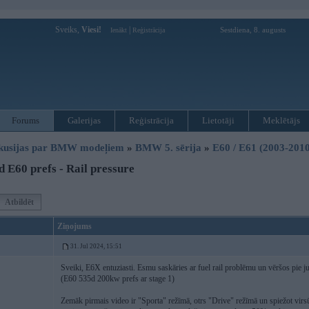
Sveiks,
Viesi!
|
Sestdiena, 8. augusts
Ienākt
Reģistrācija
Forums
Galerijas
Reģistrācija
Lietotāji
Meklētājs
kusijas par BMW modeļiem
»
BMW 5. sērija
»
E60 / E61 (2003-2010
 E60 prefs - Rail pressure
Atbildēt
Ziņojums
31. Jul 2024, 15:51
Sveiki, E6X entuziasti. Esmu saskāries ar fuel rail problēmu un vēršos pie j
(E60 535d 200kw prefs ar stage 1)
Zemāk pirmais video ir "Sporta" režīmā, otrs "Drive" režīmā un spiežot vir