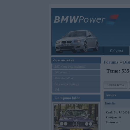
Galvenā
Ziņas un raksti
Forums
»
Dis
BMW modeļu jaunumi
Tēma: 535d
BMW testi
Mēneša BMW
Sērijveida tūnings
Jauna tēma
Vel...
Autors
Gadījuma bilde
kaislis
Kopš:
31. Jul 2024
Ziņojumi:
0
Braucu ar: