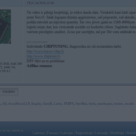
31. Jul 2024, 22:58
Tie video ir pilnīgi bezjēdzīgi, jo trūkst daudz datu. Vienkārši kaut kādi cipari
ņemt Test-O. Talak logojam dzinēja apgriezienus, rail pieprasīto, rail aktuālo
pedāļa stāvokli un injection quantity. Tas viss jāveic gaitā no 1500-4000rpm
loģiski izejas dati, kas visticamāk norādīs uz konkrētu cēloni. Saglabāto fail
varēsim pieslēgties analīzei. Ja tas par sarežģītu, tad par 50e varu attālināti t
-----------------
Individuāls
CHIPTUNING
, diagnostika un citi nestandarta darbi.
http://www.kaross-chip.lv
http://www.chiptuner.lv
DPF filtri un to problēmas
31 B58, Audi 200
AdBlue remonts
VT, 344K V8,
i V8 4.2
Atbildēt
k
,
AV
,
AiwaShuraLLP
,
Angelz
,
GirtzB
,
Lafter
,
PERFS
,
SteelRat
,
linda
,
marihuans
,
noisex
,
smudo
 un nav saistīts ar
Galvena
|
Forums
|
Galerijas
|
Reģistrācija
|
Lietotaāji
|
Meklētājs
|
Reklā