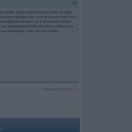
#4
ņi raustās. Ja gribi saprast, kas tur notiek, tad vajag
, spiediena regulatora duty cycle un dozatora duty cycle,
 ar pedāli grīdā vismaz 3. vai 4. pārnesumā. Tad būs
u, kas aizņem pārdesmit kB vari uzlikt uz faileim.lv un
o visu sakonfigurēt, varēsi pēc tam spēlēties.
4 ziņojumi • Lapa 1 no 1 •
ma