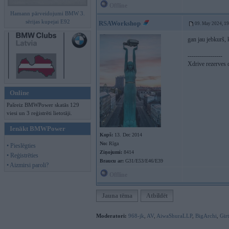
Offline
Hamann pārveidojumi BMW 3.
sērijas kupejai E92
RSAWorkshop
09. May 2024, 1
gan jau jebkurš, 
-----------------
Xdrive rezerves 
Online
Pašreiz BMWPower skatās 129
viesi un 3 reģistrēti lietotāji.
Ienākt BMWPower
Kopš:
13. Dec 2014
No:
Rīga
• Pieslēgties
Ziņojumi:
8414
• Reģistrēties
Braucu ar:
G31/E53/E46/E39
• Aizmirsi paroli?
Offline
Jauna tēma
Atbildēt
Moderatori:
968-jk
,
AV
,
AiwaShuraLLP
,
BigArchi
,
Gir