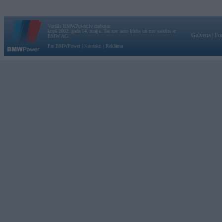
Vortāls BMWPower.lv darbojas
kopš 2002. gada 14. maija. Tas nav auto klubs un nav saistīts ar
Galvena
|
Fo
BMW AG.
Par BMWPower
|
Kontakti
|
Reklāma