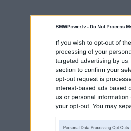
BMWPower.lv -
Do Not Process My
If you wish to opt-out of the
processing of your personal
targeted advertising by us
section to confirm your sel
opt-out request is proces
interest-based ads based o
us or personal information d
your opt-out. You may separ
disclosure of your personal
IAB’s list of downstream pa
Personal Data Processing Opt Outs