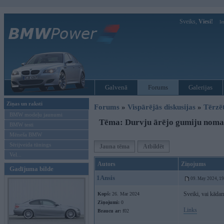
Sveiks,
Viesi!
Ie
Galvenā
Forums
Galerijas
Ziņas un raksti
Forums
»
Vispārējās diskusijas
»
Tērzē
BMW modeļu jaunumi
Tēma: Durvju ārējo gumiju noma
BMW testi
Mēneša BMW
Sērijveida tūnings
Jauna tēma
Atbildēt
Vel...
Autors
Ziņojums
Gadījuma bilde
1Ansis
09. May 2024, 1
Sveiki, vai kādam
Kopš:
26. Mar 2024
Ziņojumi:
0
Links
Braucu ar:
f02