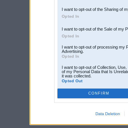
also be disclosed by us to 
I want to opt-out of the Sharing of 
Downstream Participants
th
Opted In
third parties.
I want to opt-out of the Sale of my 
Opted In
I want to opt-out of processing my 
Advertising.
Opted In
I want to opt-out of Collection, Use
of my Personal Data that Is Unrelat
it was collected.
Opted Out
CONFIRM
Data Deletion