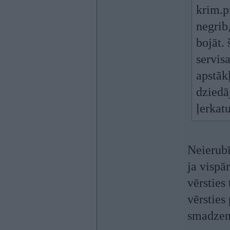
krim.p
negrib,
bojāt.
servisa
apstāk
dziedāj
ļerkatu
Neierubī
ja vispā
vērsties 
vērsties
smadzene