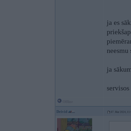
ja es sā
priekša
piemēram
neesmu 
ja sāku
servisos
Offline
Deivid
07. Mar 2024, 11