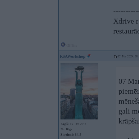
----------
Xdrive r
restaurā
Offline
RSAWorkshop
07. Mar 2024, 08
07 Mar
piemēr
mēneša
gali m
krāpša
Kopš:
13. Dec 2014
No:
Rīga
Ziņojumi:
8415