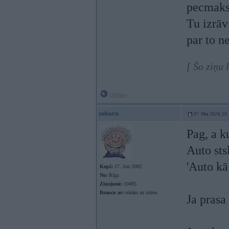
pecmaks
Tu izrāv
par to n
[ Šo ziņu 
Offline
subaru
07. Mar 2024, 10
Pag, a k
Auto sts
'Auto kā 
Kopš:
17. Jun 2002
No:
Rīga
Ziņojumi:
10495
Braucu ar:
rokām uz stūres
Ja prasa