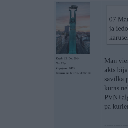
07 Mar
ja iedo
karusel
Kopš:
13. Dec 2014
Man vien
No:
Rīga
akts bij
Ziņojumi:
8415
Braucu ar:
G31/E53/E46/E39
savilka 
kuras ne
PVN+alg
pa kurie
----------