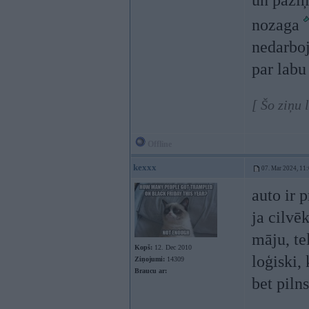
un paziņ
nozaga
nedarboj
par labu
[ Šo ziņu
Offline
kexxx
07. Mar 2024, 11
auto ir 
ja cilvē
māju, te
Kopš:
12. Dec 2010
loģiski, 
Ziņojumi:
14309
Braucu ar:
bet piln