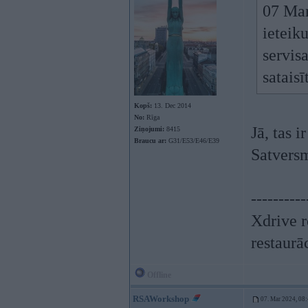
07 Mar
ieteik
servis
sataisī
Kopš:
13. Dec 2014
No:
Rīga
Jā, tas 
Ziņojumi:
8415
Braucu ar:
G31/E53/E46/E39
Satversm
----------
Xdrive r
restaurā
Offline
RSAWorkshop
07. Mar 2024, 08