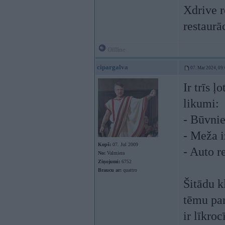
Xdrive r
restaurā
Offline
cipargalva
07. Mar 2024, 09
Ir trīs 
likumi:
- Būvni
- Meža i
Kopš:
07. Jul 2009
- Auto r
No:
Valmiera
Ziņojumi:
6752
Braucu ar:
quattro
Šitādu k
tēmu par
ir līkro