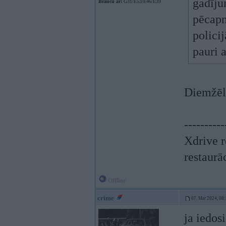
gadīju
Braucu ar:
G31/E53/E46/E39
pēcapm
policij
pauri 
Diemžēl.
----------
Xdrive r
restaurā
Offline
crime
07. Mar 2024, 08
ja iedosi