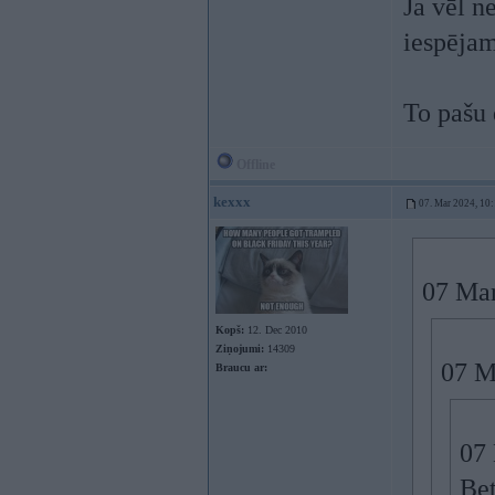
Ja vēl ne
iespējam
To pašu 
Offline
kexxx
07. Mar 2024, 10
07 Mar
Kopš:
12. Dec 2010
Ziņojumi:
14309
07 M
Braucu ar:
07
Bet