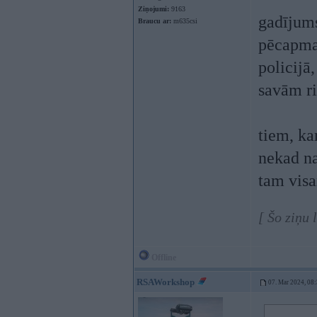
Ziņojumi:
9163
gadījums
Braucu ar:
m635csi
pēcapmak
policijā,
savām r
tiem, ka
nekad na
tam visa
[ Šo ziņu
Offline
RSAWorkshop
07. Mar 2024, 08