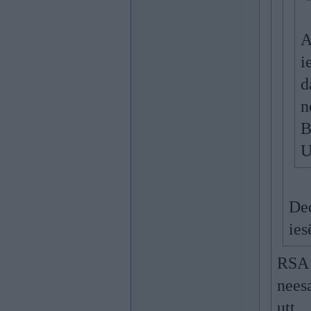
A
i
d
n
B
U
Ded
ies
RSA k
neesa
utt. 