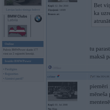
Bet vi
Kopš:
12. Dec 2010
Latvijas lauku tūninga šedevri
Ziņojumi:
14309
ka uzr
Braucu ar:
atrunāt
Online
tu paras
Pašreiz BMWPower skatās 177
viesi un 2 reģistrēti lietotāji.
maksā pa
Ienākt BMWPower
Offline
• Pieslēgties
• Reģistrēties
crime
07. Mar 2024, 08
• Aizmirsi paroli?
piemēri 
mēneša p
mentenē,
Kopš:
03. Jul 2008
No:
Rīga