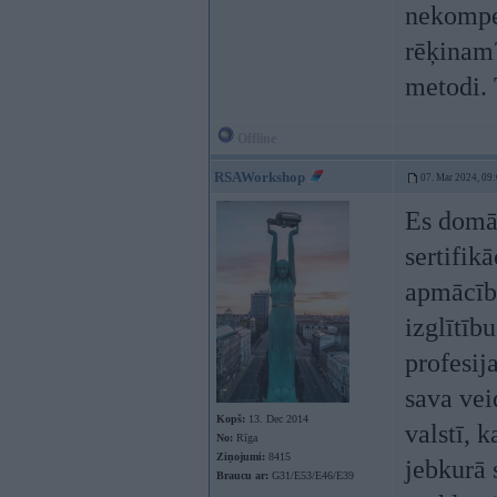
nekompet
rēķinam?
metodi. 
Offline
RSAWorkshop
07. Mar 2024, 09
Es domāj
sertifik
apmācība
izglītību
profesij
sava vei
Kopš:
13. Dec 2014
valstī, 
No:
Rīga
Ziņojumi:
8415
jebkurā 
Braucu ar:
G31/E53/E46/E39