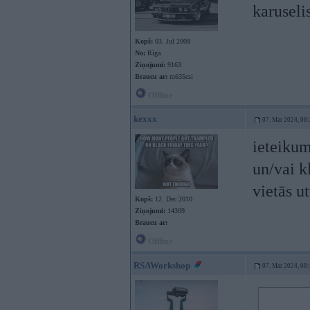
karuseli
Kopš:
03. Jul 2008
No:
Rīga
Ziņojumi:
9163
Braucu ar:
m635csi
Offline
kexxx
07. Mar 2024, 08
ieteikum
un/vai kl
vietās u
Kopš:
12. Dec 2010
Ziņojumi:
14309
Braucu ar:
Offline
RSAWorkshop
07. Mar 2024, 08