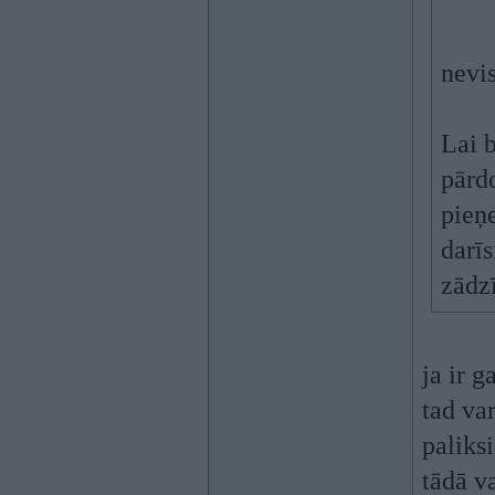
nevis
Lai 
pārd
pieņ
darīs
zādzī
ja ir g
tad var
paliks
tādā va