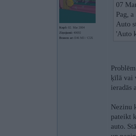
07 Mar
Pag, a
Auto s
Kopš:
02. Mar 2004
'Auto k
Ziņojumi:
40692
Braucu ar:
E46 M3 / C5X
Problēma
ķīlā vai
ieradās a
Nezinu k
pateikt k
auto. St