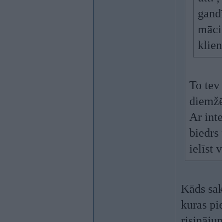
gandī
māci 
klie
To tev 
diemžē
Ar int
biedrs
ielīst 
Kāds sa
kuras pi
risināju