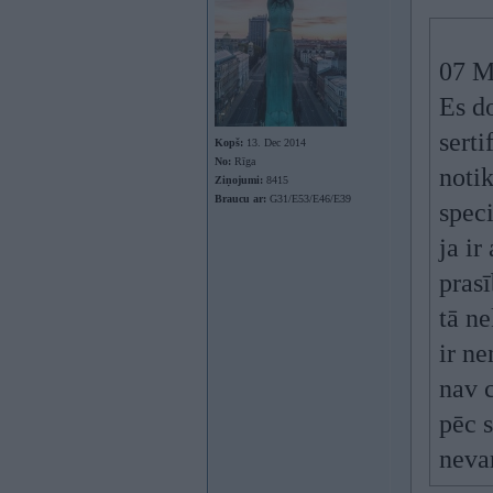
07 M
Es do
serti
Kopš:
13. Dec 2014
No:
Rīga
notik
Ziņojumi:
8415
Braucu ar:
G31/E53/E46/E39
speci
ja ir
prasī
tā ne
ir n
nav c
pēc s
neva