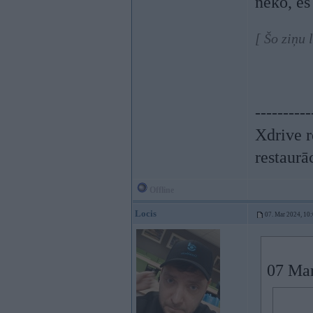
neko, es
[ Šo ziņu
----------
Xdrive r
restaurā
Offline
Locis
07. Mar 2024, 10
07 Mar