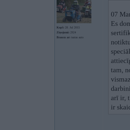
07 Mar
Es dom
Kopš:
28. Jul 2015
sertifi
Ziņojumi:
2924
Braucu ar:
tautas auto
notiktu
speciāl
attiec
tam, n
vismaz
darbin
arī ir
ir skai