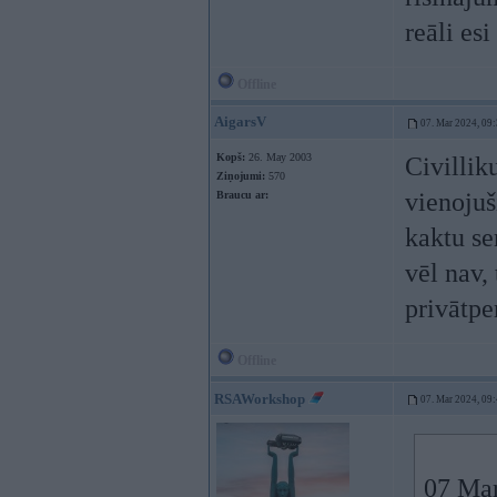
reāli es
Offline
AigarsV
07. Mar 2024, 09
Kopš:
26. May 2003
Civillik
Ziņojumi:
570
vienojuš
Braucu ar:
kaktu se
vēl nav,
privātpe
Offline
RSAWorkshop
07. Mar 2024, 09
07 Mar