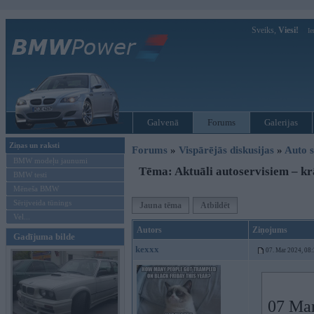
Sveiks,
Viesi!
Ie
Galvenā
Forums
Galerijas
Ziņas un raksti
Forums
»
Vispārējās diskusijas
»
Auto s
BMW modeļu jaunumi
Tēma: Aktuāli autoservisiem – kr
BMW testi
Mēneša BMW
Sērijveida tūnings
Jauna tēma
Atbildēt
Vel...
Autors
Ziņojums
Gadījuma bilde
kexxx
07. Mar 2024, 08
07 Mar