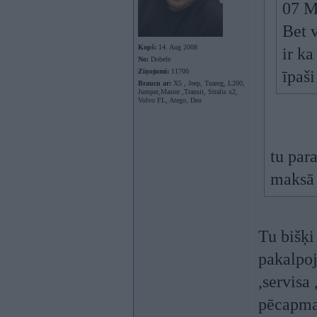
07 M
Bet 
Kopš:
14. Aug 2008
ir ka
No:
Dobele
Ziņojumi:
11700
īpaši
Braucu ar:
X5 , Jeep, Tuareg, L200,
Jumper,Master ,Transit, Stralis x2,
Volvo FL, Atego, Deu
tu par
maksā 
Tu bišķi
pakalpoj
,servisa
pēcapma