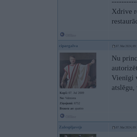
----------
Xdrive r
restaurā
Offline
cipargalva
07. Mar 2024, 09
Nu princ
autorizē
Vienīgi 
atslēgu,
Kopš:
07. Jul 2009
No:
Valmiera
Ziņojumi:
6752
Braucu ar:
quattro
Offline
Zalespljavejs
07. Mar 2024, 09