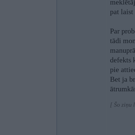
meklētāj
pat laist
Par prob
tādi mom
manuprāt
defekts 
pie atti
Bet ja b
ātrumkār
[ Šo ziņu