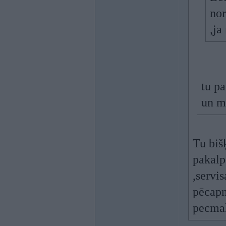
nor
,ja
tu pa
un ma
Tu biš
pakalp
,servi
pēcapm
pecmak