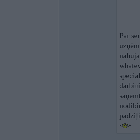
Par ser
uzņēmum
nahuja
whatev
specia
darbini
saņemt
nodibi
padziļi