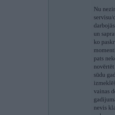
Nu nezin
servisu/
darbojās
un sapra
ko paskr
momenti,
pats nek
novērtēt
sūdu ga
izmeklēš
vainas d
gadijumā
nevis kl