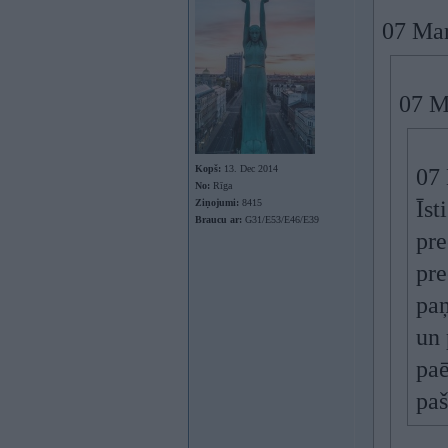
07 Mar
07 M
Kopš:
13. Dec 2014
07
No:
Rīga
Īst
Ziņojumi:
8415
Braucu ar:
G31/E53/E46/E39
pre
pre
paņ
un 
paē
paš