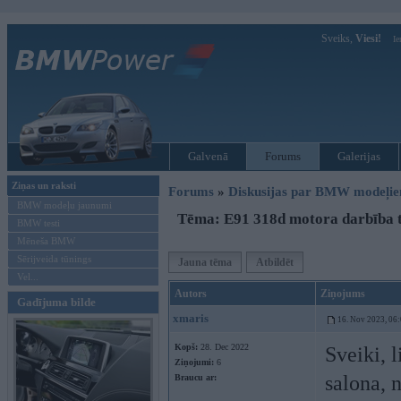
Sveiks,
Viesi!
Ie
Galvenā
Forums
Galerijas
Ziņas un raksti
Forums
»
Diskusijas par BMW modeļi
BMW modeļu jaunumi
Tēma: E91 318d motora darbība 
BMW testi
Mēneša BMW
Sērijveida tūnings
Jauna tēma
Atbildēt
Vel...
Autors
Ziņojums
Gadījuma bilde
xmaris
16. Nov 2023, 06
Kopš:
28. Dec 2022
Sveiki, l
Ziņojumi:
6
salona, n
Braucu ar: