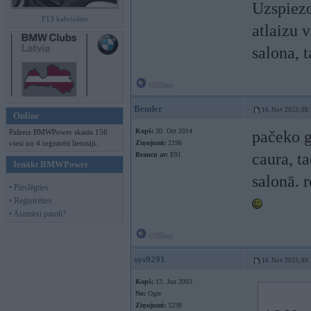
Uzspiezo
F13 kabriolets
atlaizu v
salona, 
Offline
Bender
16. Nov 2023, 08
Online
Kopš:
30. Oct 2014
Pašreiz BMWPower skatās 156
pačeko g
viesi un 4 reģistrēti lietotāji.
Ziņojumi:
2196
caura, t
Braucu ar:
E91
Ienākt BMWPower
salonā. 
• Pieslēgties
• Reģistrēties
• Aizmirsi paroli?
Offline
sys9291
16. Nov 2023, 09
Kopš:
13. Jun 2003
No:
Ogre
Ziņojumi:
5238