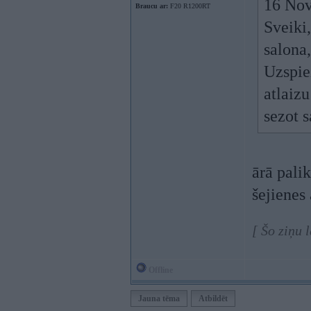
16 Nov
Braucu ar:
F20 R1200RT
Sveiki,
salona,
Uzspie
atlaizu
sezot s
ārā pali
šejienes 
[ Šo ziņu 
Offline
Jauna tēma
Atbildēt