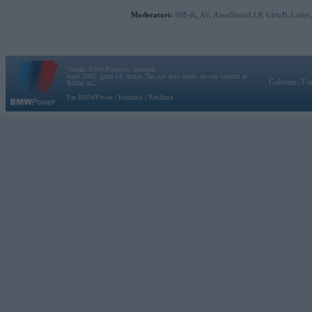
Moderatori:
968-jk
,
AV
,
AiwaShuraLLP
,
GirtzB
,
Lafter
Vortāls BMWPower.lv darbojas
kopš 2002. gada 14. maija. Tas nav auto klubs un nav saistīts ar
Galvena
|
Fo
BMW AG.
Par BMWPower
|
Kontakti
|
Reklāma