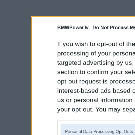
BMWPower.lv -
Do Not Process My
If you wish to opt-out of the
processing of your personal
targeted advertising by us
section to confirm your sel
opt-out request is proces
interest-based ads based o
us or personal information d
your opt-out. You may separ
disclosure of your personal
IAB’s list of downstream pa
Personal Data Processing Opt Outs