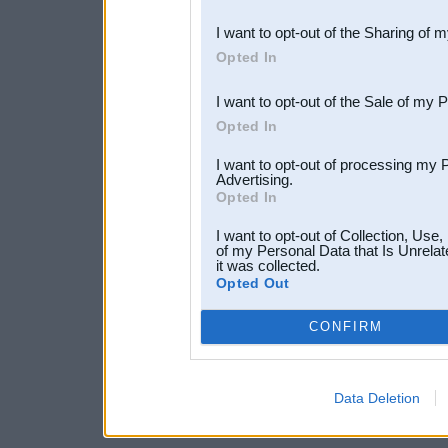
also be disclosed by us to 
I want to opt-out of the Sharing of 
Downstream Participants
th
Opted In
third parties.
I want to opt-out of the Sale of my 
Opted In
I want to opt-out of processing my 
Advertising.
Opted In
I want to opt-out of Collection, Use
of my Personal Data that Is Unrelat
it was collected.
Opted Out
CONFIRM
Data Deletion