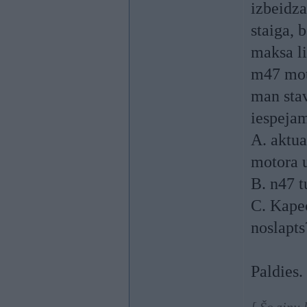
izbeidza
staiga, 
maksa li
m47 moto
man stav
iespejam
A. aktua
motora 
B. n47 t
C. Kapec
noslapts
Paldies.