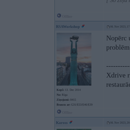
[ Šo ziņu
Offline
RSAWorkshop
06. Nov 2023, 17
Nopērc u
problēm
----------
Xdrive r
restaurā
Kopš:
13. Dec 2014
No:
Rīga
Ziņojumi:
8415
Braucu ar:
G31/E53/E46/E39
Offline
Kaross
06. Nov 2023, 20