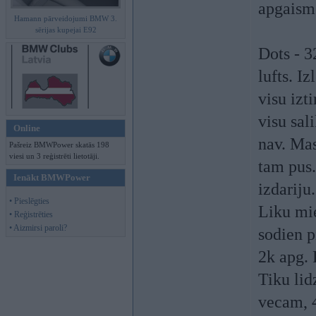
apgaismo
Hamann pārveidojumi BMW 3.
sērijas kupejai E92
Dots - 3
lufts. I
visu izt
visu sal
Online
nav. Mas
Pašreiz BMWPower skatās 198
viesi un 3 reģistrēti lietotāji.
tam pus.
Ienākt BMWPower
izdariju
• Pieslēgties
Liku mie
• Reģistrēties
• Aizmirsi paroli?
sodien p
2k apg. 
Tiku lid
vecam, 