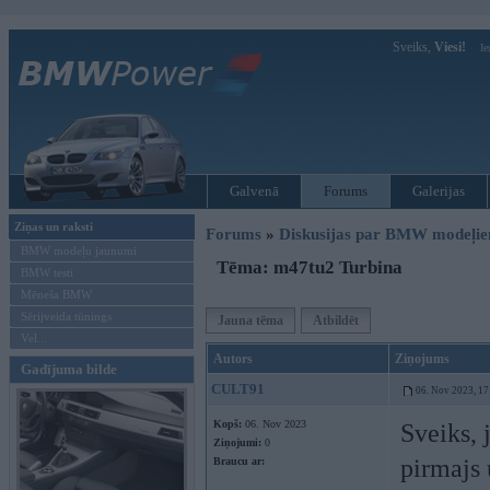
Sveiks,
Viesi!
Ie
Galvenā
Forums
Galerijas
Ziņas un raksti
Forums
»
Diskusijas par BMW modeļi
BMW modeļu jaunumi
Tēma: m47tu2 Turbina
BMW testi
Mēneša BMW
Sērijveida tūnings
Jauna tēma
Atbildēt
Vel...
Autors
Ziņojums
Gadījuma bilde
CULT91
06. Nov 2023, 17
Kopš:
06. Nov 2023
Sveiks, 
Ziņojumi:
0
pirmajs 
Braucu ar: