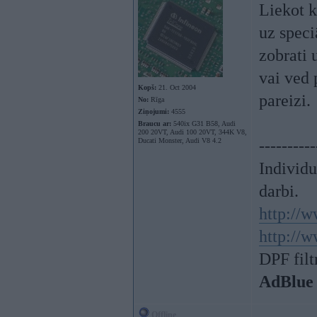
Liekot k
uz speci
zobrati 
vai ved 
Kopš:
21. Oct 2004
pareizi.
No:
Rīga
Ziņojumi:
4555
Braucu ar:
540ix G31 B58, Audi
200 20VT, Audi 100 20VT, 344K V8,
Ducati Monster, Audi V8 4.2
----------
Individ
darbi.
http://w
http://w
DPF filt
AdBlue
Offline