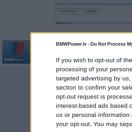
Jauna tēma
Atbildēt
Moderatori:
968-jk
,
AV
,
AiwaShuraLLP
,
GirtzB
,
Lafter
BMWPower.lv -
Do Not Process My
Vortāls BMWPower.lv darbojas
kopš 2002. gada 14. maija. Tas nav auto klubs un nav saistīts ar
Galvena
|
Fo
BMW AG.
Par BMWPower
|
Kontakti
|
Reklāma
If you wish to opt-out of the
processing of your personal
targeted advertising by us
section to confirm your sel
opt-out request is proces
interest-based ads based o
us or personal information d
your opt-out. You may separ