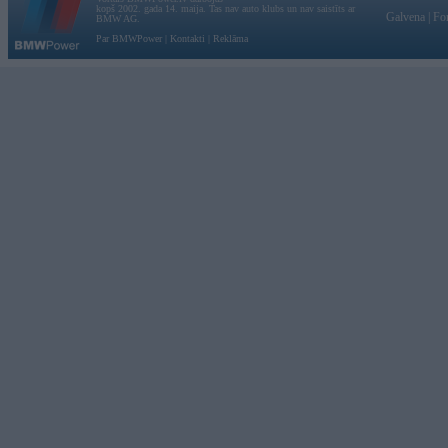
kopš 2002. gada 14. maija. Tas nav auto klubs un nav saistīts ar
Galvena
|
Fo
BMW AG.
Par BMWPower
|
Kontakti
|
Reklāma