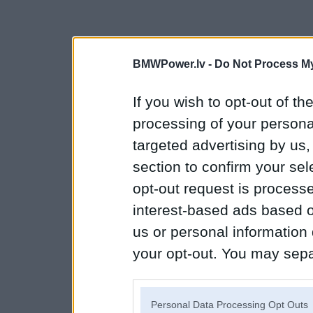
BMWPower.lv -
Do Not Process My
If you wish to opt-out of the
processing of your personal
targeted advertising by us
section to confirm your sel
opt-out request is proces
interest-based ads based o
us or personal information d
your opt-out. You may separ
disclosure of your personal
IAB’s list of downstream pa
Personal Data Processing Opt Outs