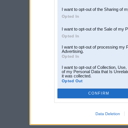
also be disclosed by us to 
I want to opt-out of the Sharing of 
Downstream Participants
th
Opted In
third parties.
I want to opt-out of the Sale of my 
Opted In
I want to opt-out of processing my 
Advertising.
Opted In
I want to opt-out of Collection, Use
of my Personal Data that Is Unrelat
it was collected.
Opted Out
CONFIRM
Data Deletion