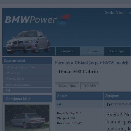
Sveiks,
Viesi!
Ie
Galvenā
Forums
Galerijas
Ziņas un raksti
Forums
»
Diskusijas par BMW modeļi
BMW modeļu jaunumi
Tēma: E93 Cabrio
BMW testi
Mēneša BMW
Sērijveida tūnings
Jauna tēma
Atbildēt
Vel...
Autors
Ziņojums
Gadījuma bilde
Z4
07. Jul 2023, 21:
Sveiki! Ne
Kopš:
24. Sep 2012
Ziņojumi:
392
kam ir īpaš
Braucu ar:
F10 n47
padomu, ka