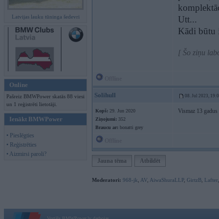
komplektāc
Latvijas lauku tūninga šedevri
Utt...
Kādi būtu 
[ Šo ziņu lab
Offline
Online
Solihull
Pašreiz BMWPower skatās 88 viesi
08. Jul 2023, 19:
un 1 reģistrēti lietotāji.
Vismaz 13 gadus v
Kopš:
29. Jun 2020
Ienākt BMWPower
Ziņojumi:
352
Braucu ar:
bonatti grey
• Pieslēgties
Offline
• Reģistrēties
• Aizmirsi paroli?
Jauna tēma
Atbildēt
Moderatori:
968-jk
,
AV
,
AiwaShuraLLP
,
GirtzB
,
Lafter
Vortāls BMWPower.lv darbojas